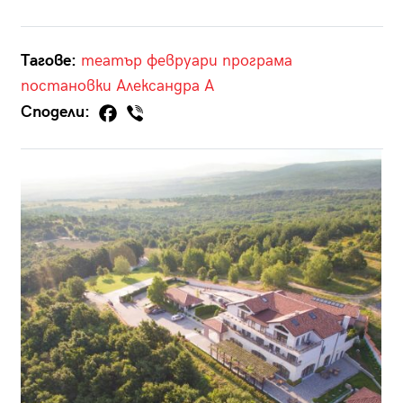
Тагове:
театър
февруари
програма
постановки
Александра А
Сподели: