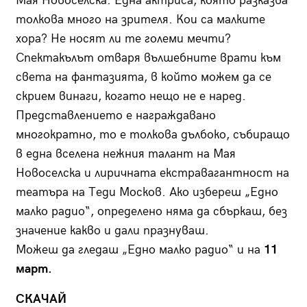
Мая Новоселска. Една актриса, която разказва
толкова много на зрителя. Кои са малките
хора? Не носят ли те големи мечти?
Спектакълът отваря вълшебните врати към
света на фантазията, в който можем да се
скрием винаги, когато нещо не е наред.
Представлението е награждавано
многократно, то е толкова дълбоко, събиращо
в една вселена нежния талант на Мая
Новоселска и лиричната екстравагантност на
театъра на Теди Москов. Ако избереш „Едно
малко радио“, определено няма да сбъркаш, без
значение какво и дали празнуваш.
Можеш да гледаш „Едно малко радио“ и на
11
март.
СКАЧАЙ