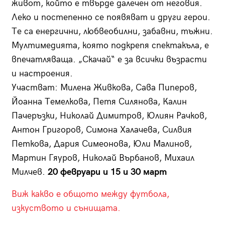
живот, който е твърде далечен от неговия.
Леко и постепенно се появяват и други герои.
Те са енергични, любвеобилни, забавни, тъжни.
Мултимедията, която подкрепя спектакъла, е
впечатляваща. „Скачай“ е за всички възрасти
и настроения.
Участват: Милена Живкова, Сава Пиперов,
Йоанна Темелкова, Петя Силянова, Калин
Пачеръзки, Николай Димитров, Юлиян Рачков,
Антон Григоров, Симона Халачева, Силвия
Петкова, Дария Симеонова, Юли Малинов,
Мартин Гяуров, Николай Върбанов, Михаил
Милчев.
20 февруари и 15 и 30 март
Виж какво е общото между футбола,
изкуството и сънищата.