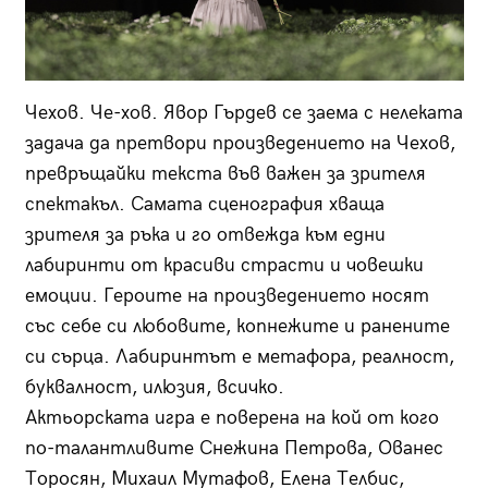
Чехов. Че-хов. Явор Гърдев се заема с нелеката
задача да претвори произведението на Чехов,
превръщайки текста във важен за зрителя
спектакъл. Самата сценография хваща
зрителя за ръка и го отвежда към едни
лабиринти от красиви страсти и човешки
емоции. Героите на произведението носят
със себе си любовите, копнежите и ранените
си сърца. Лабиринтът е метафора, реалност,
буквалност, илюзия, всичко.
Актьорската игра е поверена на кой от кого
по-талантливите Снежина Петрова, Ованес
Торосян, Михаил Мутафов, Елена Телбис,