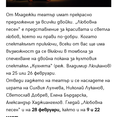
От Младежки театър имат прекрасно
предложение за всички двойки. „Любовна
песен“ е представление за красивата и светла
любов, която ни прави по-добри. Когато
спектакълът приключи, всеки от вас ще има
възможност да се включи в томбола за
спечелване на двойна покана за култовия
спектакъл „Кухнята“ (реж. Владимир Люцканов)
на 25 или 26 февруари.
Отведи гаджето на театър и се насладете на
играта на Силвия Лулчева, Николай Луканов,
Светослав Добрев, Елена Бърдарска,
Александър Хаджиангелов. Гледай „Любовна
песен“ и на
28 февруари,
както и на
9 и 22