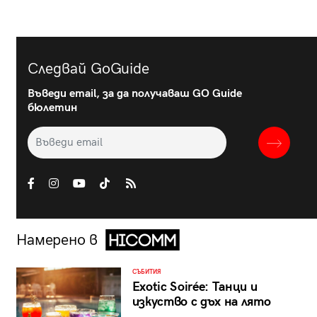
Следвай GoGuide
Въведи email, за да получаваш GO Guide
бюлетин
Намерено в
СЪБИТИЯ
Exotic Soirée: Танци и
изкуство с дъх на лято