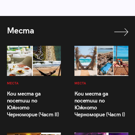
Места
МЕСТА
МЕСТА
Кои места да
Кои места да
посетиш по
посетиш по
Южното
Южното
Черноморие (Част II)
Черноморие (Част I)