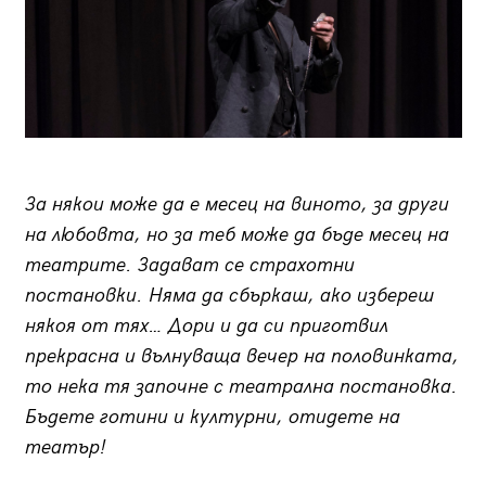
За някои може да е месец на виното, за други
на любовта, но за теб може да бъде месец на
театрите. Задават се страхотни
постановки. Няма да сбъркаш, ако избереш
някоя от тях… Дори и да си приготвил
прекрасна и вълнуваща вечер на половинката,
то нека тя започне с театрална постановка.
Бъдете готини и културни, отидете на
театър!