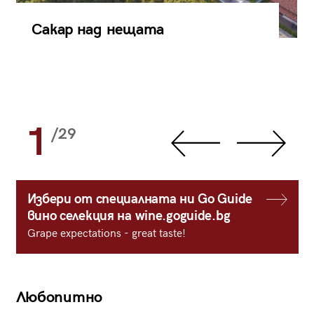
Сакар над нещата
1
/29
Избери от специалната ни Go Guide
вино селекция на wine.goguide.bg
Grape expectations - great taste!
Любопитно