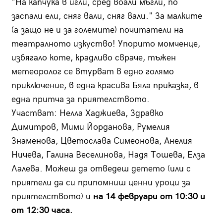
"На капчука в игли, сред воали мъгли, по
заспали ели, сняг вали, сняг вали." За малките
(а защо не и за големите) почитатели на
театралното изкуство! Упорито момченце,
избягало коте, крадливо свраче, тъжен
метеоролог се втурват в едно голямо
приключение, в една красива Бяла приказка, в
една притча за приятелството.
Участват: Нелла Хаджиева, Здравко
Димитров, Мими Йорданова, Румелия
Знаменова, Цветослава Симеонова, Анелия
Ничева, Галина Веселинова, Надя Тошева, Елза
Лалева. Можеш да отведеш детето (или с
приятели да си припомниш ценни уроци за
приятелството) и
на
14 февруари от 10:30 и
от 12:30 часа.