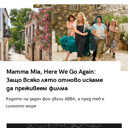
Mamma Mia, Here We Go Again:
Защо всяко лято отново искаме
да преживеем филма
Където на заден фон звучи ABBA, а пред теб е
синьото море