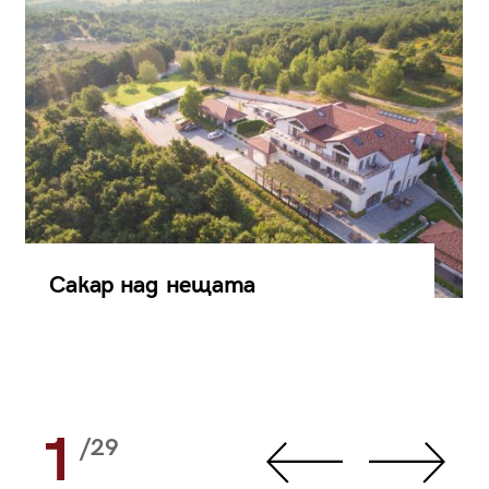
Сакар над нещата
1
/29