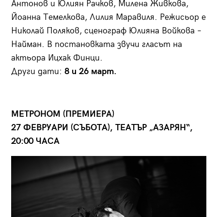
Антонов и Юлиян Рачков, Милена Живкова,
Йоанна Темелкова, Лилия Маравиля. Режисьор е
Николай Поляков, сценограф Юлияна Войкова –
Найман. В постановката звучи гласът на
актьора Ицхак Финци.
Други дати:
8 и 26 март.
МЕТРОНОМ (ПРЕМИЕРА)
27 ФЕВРУАРИ (СЪБОТА), ТЕАТЪР „АЗАРЯН“,
20:00 ЧАСА