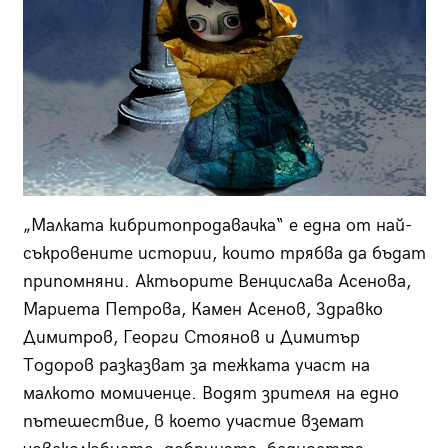
„Малката кибритопродавачка“ е една от най-
съкровените истории, които трябва да бъдат
припомняни. Актьорите Венцислава Асенова,
Мариета Петрова, Камен Асенов, Здравко
Димитров, Георги Стоянов и Димитър
Тодоров разказват за тежката участ на
малкото момиченце. Водят зрителя на едно
пътешествие, в което участие вземат