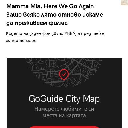
Mamma Mia, Here We Go Again:
Защо всяко лято отново искаме
да преживеем филма
Където на заден фон звучи ABBA, а пред теб е
синьото море