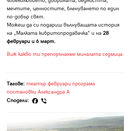
човеколюбието, добрината, бедността,
мечтите, ценностите, бленуването по един
по-добър свят.
Можеш да си подариш вълнуващата история
на „Малката кибритопродавачка“ и на
28
февруари и 6 март.
Виж какво ти препоръчахме миналата седмица.
Тагове:
театър
февруари
програма
постановки
Александра А
Сподели: