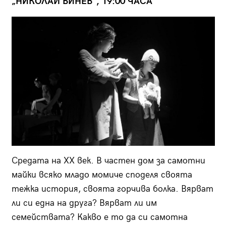
„НИКОЛАЙ БИНЕВ“, 19:00 ЧАСА
Средата на ХХ век. В частен дом за самотни
майки всяко младо момиче споделя своята
тежка история, своята горчива болка. Вярват
ли си една на друга? Вярват ли им
семействата? Какво е то да си самотна