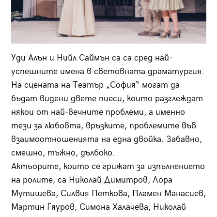
Уди Алън и Нийл Саймън са са сред най-
успешните имена в световната драматургия.
На сцената на Театър „София“ могат да
бъдат видени двете пиеси, които разглеждат
някои от най-вечните проблеми, а именно
тези за любовта, връзките, проблемите във
взаимоотношенията на една двойка. Забавно,
смешно, тъжно, дълбоко.
Актьорите, които се грижат за изпълнението
на ролите, са Николай Димитров, Лора
Мутишева, Силвия Петкова, Пламен Манасиев,
Мартин Гяуров, Симона Халачева, Николай