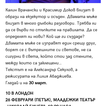
Калин Врачански и Красимир Доков влизат в
образи на екзекутор и осъден. Двамата мъже
влизат в много дълбоки разговори. Трябва ли
да се върви по стъпките на правилата. Да се
определят ли нови? Кой ще ги създаде?
Двамата мъже се изправят един срещу друг,
борят се с вътрешните си светове, не са
сигурни в света, който стои зад стените,
между които са заклещени…
Текстът е на Александър Секулов, а
режисурата на Лилия Абаджиева.
Гледай и на
30 март.
10 В ЛОНДОН
26 ФЕВРУАРИ (ПЕТЪК), МЛАДЕЖКИ ТЕАТЪР