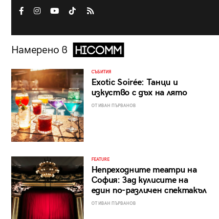
Намерено в
СЪБИТИЯ
Exotic Soirée: Танци и
изкуство с дъх на лято
ОТ ИВАН ПЪРВАНОВ
FEATURE
Непреходните театри на
София: Зад кулисите на
един по-различен спектакъл
ОТ ИВАН ПЪРВАНОВ