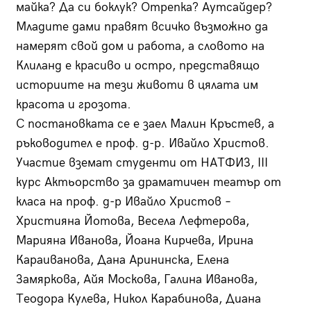
майка? Да си боклук? Отрепка? Аутсайдер?
Младите дами правят всичко възможно да
намерят свой дом и работа, а словото на
Клиланд е красиво и остро, представящо
историите на тези животи в цялата им
красота и грозота.
С постановката се е заел Малин Кръстев, а
ръководител е проф. д-р. Ивайло Христов.
Участие вземат студенти от НАТФИЗ, III
курс Актьорство за драматичен театър от
класа на проф. д-р Ивайло Христов –
Християна Йотова, Весела Лефтерова,
Марияна Иванова, Йоана Кирчева, Ирина
Караиванова, Дана Арининска, Елена
Замяркова, Айя Москова, Галина Иванова,
Теодора Кулева, Никол Карабинова, Диана