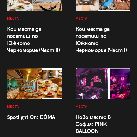
МЕСТА
МЕСТА
Кои места да
Кои места да
посетиш по
посетиш по
Южното
Южното
Черноморие (Част II)
Черноморие (Част I)
МЕСТА
МЕСТА
Spotlight On: DÒMA
Ново място в
София: PINK
BALLOON