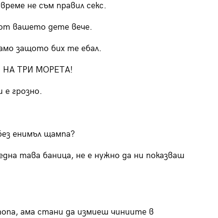
време не съм правил секс.
от вашето дете вече.
амо защото бих те ебал.
 НА ТРИ МОРЕТА!
 е грозно.
без енимъл щампа?
 една тава баница, не е нужно да ни показваш
топа, ама стани да измиеш чиниите в