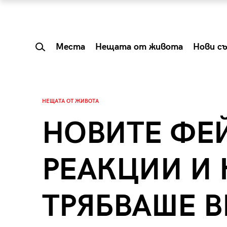
Места
Нещата от живота
Нови с
НЕЩАТА ОТ ЖИВОТА
НОВИТЕ ФЕ
РЕАКЦИИ И
ТРЯБВАШЕ В
 Shareable:
Summer Prelude: ка
лги вечери и
започва лятото в 