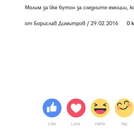
пания
Молим за like бутон за следните емоции,
от Борислав Димитров / 29.02.2016
0 
28
/29