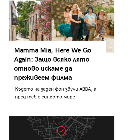
Mamma Mia, Here We Go
Again: Защо всяко лято
отново искаме да
преживеем филма
Където на заден фон звучи ABBA, а
пред теб е синьото море