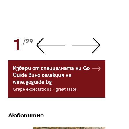
1
2
/29
/
Избери от специалната ни Go
Guide вино селекция на
wine.goguide.bg
Grape expectations - great taste!
Любопитно