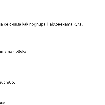
да се снима как подпира Наклонената кула.
та на човека.
бийство.
рна.