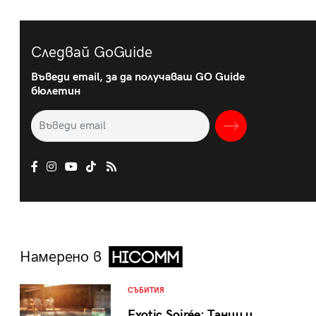
Следвай GoGuide
Въведи email, за да получаваш GO Guide
бюлетин
Намерено в
СЪБИТИЯ
Exotic Soirée: Танци и