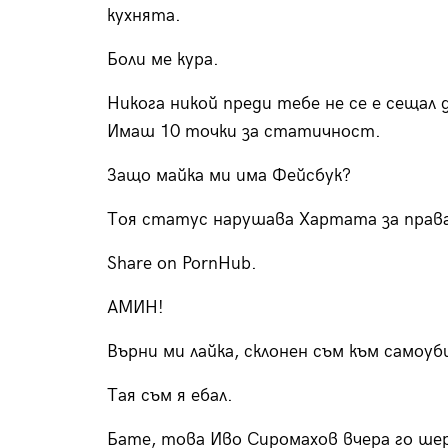
кухнята.
Боли ме кура.
Никога никой преди тебе не се е сещал 
Имаш 10 точки за статичност.
Защо майка ми има Фейсбук?
Тоя статус нарушава Хартата за права
Share on PornHub.
АМИН!
Върни ми лайка, склонен съм към самоу
Тая съм я ебал.
Бате, това Иво Сиромахов вчера го ше