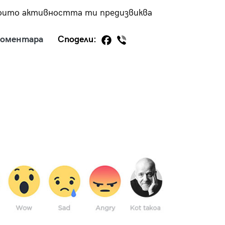
 които активността ти предизвиква
коментара
Сподели:
29
/29