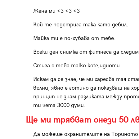
Жена ми <3 <3 <3
Кой те подстрига така като дебил.
Майка ти е по-хубава от тебе.
Всеки ден снимка от фитнеса да следим 
Стига с това malko kote,идиоти.
Искам да се знае, че ми харесва тая с
вълни, явно е готино да показваш на хо
принцип не знам разликата между прото
ти чета 3000 думи.
Ще ми трябват онези 50 лв.
Да можеше охранителите на Ториното д