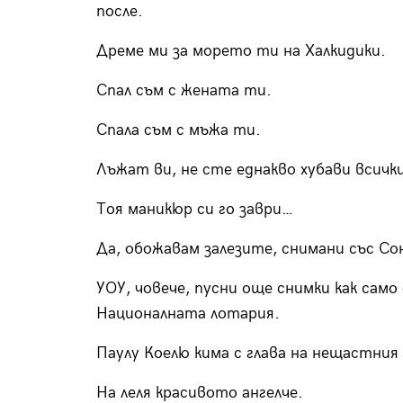
после.
Дреме ми за морето ти на Халкидики.
Спал съм с жената ти.
Спала съм с мъжа ти.
Лъжат ви, не сте еднакво хубави всичк
Тоя маникюр си го заври…
Да, обожавам залезите, снимани със Со
УОУ, човече, пусни още снимки как само
Националната лотария.
Паулу Коелю кима с глава на нещастни
На леля красивото ангелче.