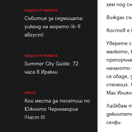
хем под с
НЕЩАТА ОТ ЖИВОТА
Виждал съ
Събития за седмицата:
уикенд на морето (6–9
Костов е 
август)
Уверете с
малкото, к
НЕЩАТА ОТ ЖИВОТА
препоръча
Summer City Guide: 72
началото и
часа в Иракли
се обадя,
спечелих.
Маг Илиян
МЕСТА
Кои места да посетиш по
Лайквам т
Южното Черноморие
деколтето
(Част II)
селфи.