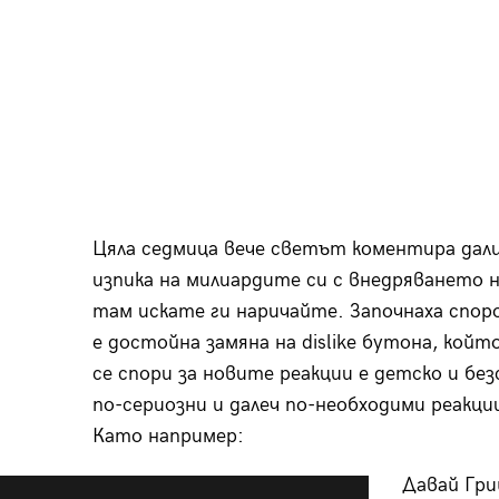
Цяла седмица вече светът коментира дали
изпика на милиардите си с внедряването 
там искате ги наричайте. Започнаха споров
е достойна замяна на dislike бутона, който
се спори за новите реакции е детско и без
по-сериозни и далеч по-необходими реакц
Като например:
Давай Гри