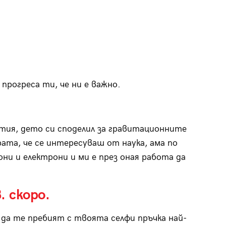
прогреса ти, че ни е важно.
татия, дето си споделил за гравитационните
рата, че се интересуваш от наука, ама по
ни и електрони и ми е през оная работа да
 скоро.
а те пребият с твоята селфи пръчка най-