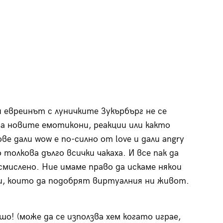
 евреинът с луничките Зукърбърг не се
на новите емотикони, реакции или както
е дали wow е по-силно от love и дали angry
 толкова дълго всички чакаха. И все пак да
смислено. Ние имаме право да искаме някои
ии, които да подобрят виртуалния ни живот.
шо! (може да се използва хем когато играе,