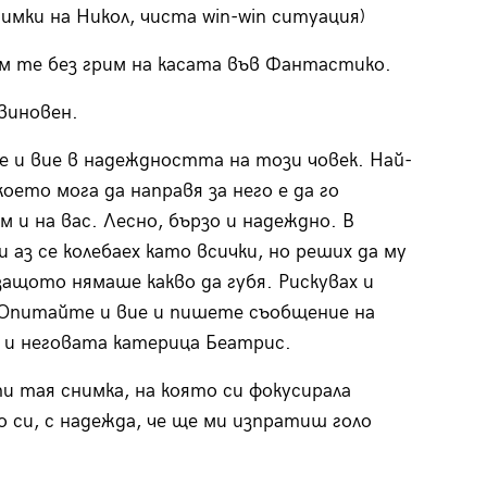
нимки на Никол, чиста win-win ситуация)
м те без грим на касата във Фантастико.
виновен.
е и вие в надеждността на този човек. Най-
оето мога да направя за него е да го
м и на вас. Лесно, бързо и надеждно. В
 аз се колебаех като всички, но реших да му
 защото нямаше какво да губя. Рискувах и
 Опитайте и вие и пишете съобщение на
 и неговата катерица Беатрис.
и тая снимка, на която си фокусирала
 си, с надежда, че ще ми изпратиш голо