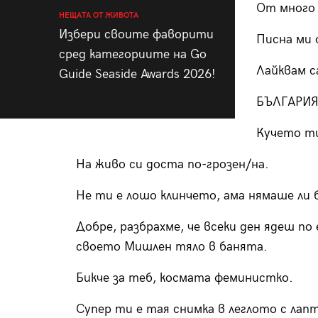
От много 
НЕЩАТА ОТ ЖИВОТА
Избери своите фаворити
Писна ми 
сред категориите на Go
Лайквам с
Guide Seaside Awards 2026!
БЪЛГАРИЯ
Кучето ти
На живо си доста по-грозен/на.
Не ти е лошо клинчето, ама нямаше ли 
Добре, разбрахме, че всеки ден ядеш по
своето Мишлен тяло в банята.
Бикче за теб, космата феминистко.
Супер ти е тая снимка в леглото с лап