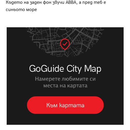
Където на заден фон звучи ABBA, а пред теб е
синьото море