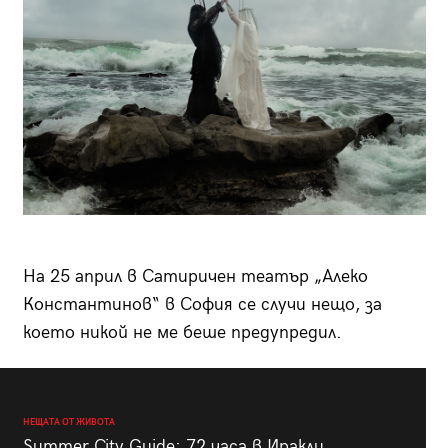
На 25 април в Сатиричен театър „Алеко
Константинов“ в София се случи нещо, за
което никой не ме беше предупредил.
НЕЩАТА ОТ ЖИВОТА
Summer City Guide: 72 часа в Иракли