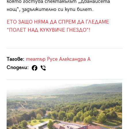
която гостува спектакълът „Дванайсета
нощ“, задължително си купи билет.
ЕТО ЗАЩО НЯМА ДА СПРЕМ ДА ГЛЕДАМЕ
"ПОЛЕТ НАД КУКУВИЧЕ ГНЕЗДО"!
Тагове:
театър
Русе
Александра А
Сподели: