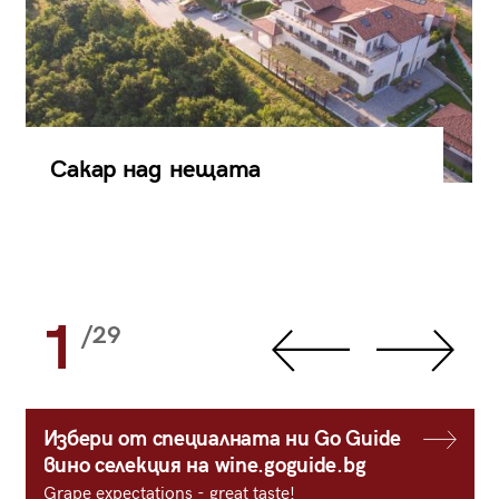
Сакар над нещата
1
/29
Избери от специалната ни Go Guide
вино селекция на wine.goguide.bg
Grape expectations - great taste!