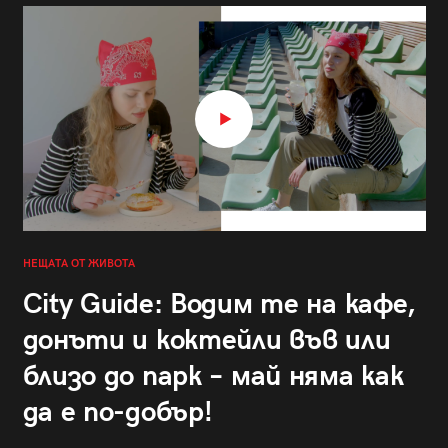
НЕЩАТА ОТ ЖИВОТА
City Guide: Водим те на кафе,
донъти и коктейли във или
близо до парк – май няма как
да е по-добър!