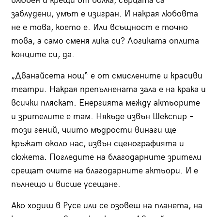
влюбен и крещи от болка, сърцата са
заблудени, умът е изигран. И накрая любовта
не е това, което е. Или всъщност е точно
това, а само сменя лика си? Логиката оплита
конците си, да.
„Дванайсета нощ“ е от смислените и красиви
театри. Накрая препълнената зала е на крака и
всички пляскат. Енергията между актьорите
и зрителите е там. Някъде извън Шекспир –
този гений, чиито мъдрости винаги ще
кръжат около нас, извън сценографията и
сюжета. Погледите на благодарните зрители
срещат очите на благодарните актьори. И е
пълнещо и висше усещане.
Ако ходиш в Русе или се озовеш на планета, на