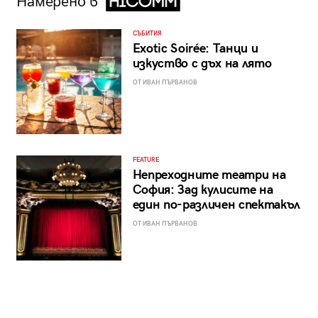
Намерено в
СЪБИТИЯ
Exotic Soirée: Танци и
изкуство с дъх на лято
ОТ ИВАН ПЪРВАНОВ
FEATURE
Непреходните театри на
София: Зад кулисите на
един по-различен спектакъл
ОТ ИВАН ПЪРВАНОВ