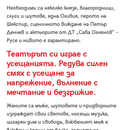
Необходими са няколко князе, благородници,
слуги и шутове, една Оливия, перото на
Шекспир, сценичното виждане на Петър
Денчев и актьорите от ДТ „Сава Огнянов“ –
Русе и нивото е гарантирано.
Театърът си играе с
усещанията. Редува силен
смях с усещане за
напрежение, вълнение с
мечтание и безгрижие.
Жените са мъже, шутовете и придворните
изграждат свои светове, носещи музика,
цигарен дим и свобода, влюбеният мъж е