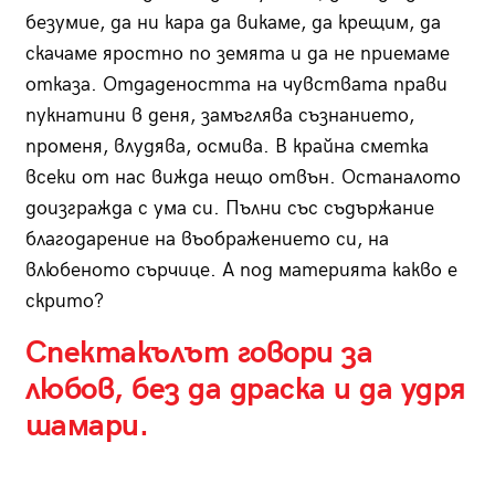
безумие, да ни кара да викаме, да крещим, да
скачаме яростно по земята и да не приемаме
отказа. Отдадеността на чувствата прави
пукнатини в деня, замъглява съзнанието,
променя, влудява, осмива. В крайна сметка
всеки от нас вижда нещо отвън. Останалото
доизгражда с ума си. Пълни със съдържание
благодарение на въображението си, на
влюбеното сърчице. А под материята какво е
скрито?
Спектакълът говори за
любов, без да драска и да удря
шамари.