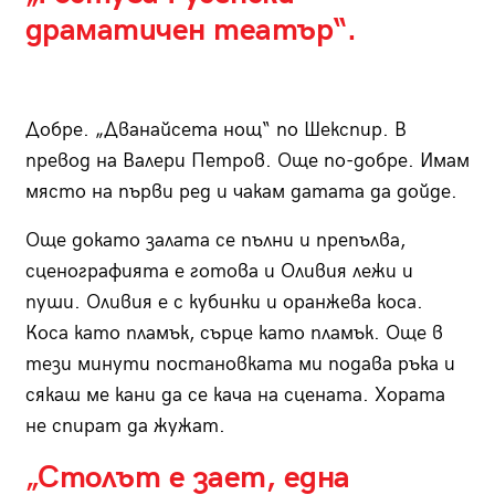
драматичен театър“.
Добре. „Дванайсета нощ“ по Шекспир. В
превод на Валери Петров. Още по-добре. Имам
място на първи ред и чакам датата да дойде.
Още докато залата се пълни и препълва,
сценографията е готова и Оливия лежи и
пуши. Оливия е с кубинки и оранжева коса.
Коса като пламък, сърце като пламък. Още в
тези минути постановката ми подава ръка и
сякаш ме кани да се кача на сцената. Хората
не спират да жужат.
„Столът е зает, една