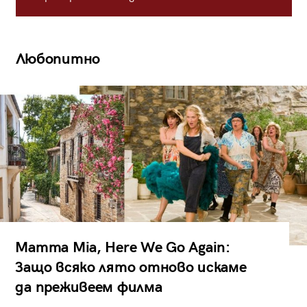
Любопитно
Mamma Mia, Here We Go Again:
Защо всяко лято отново искаме
да преживеем филма