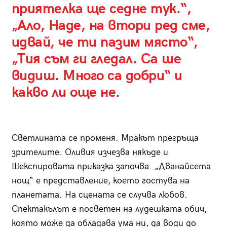
приятелка ще седне тук.“,
„Ало, Наде, на втори ред сме,
идвай, че ти пазим място“,
„Тия съм ги гледал. Са ше
видиш. Много са добри“ и
какво ли още не.
Светлината се променя. Мракът прегръща
зрителите. Оливия изчезва някъде и
Шекспировата приказка започва. „Дванайсета
нощ“ е представление, което гостува на
планетата. На сцената се случва любов.
Спектакълът е посветен на лудешката обич,
която може да обладава ума ни, да води до