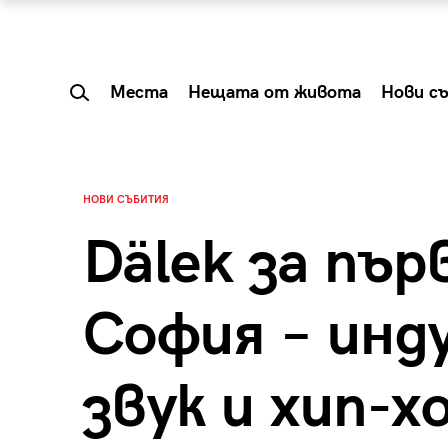
Места
Нещата от живота
Нови с
НОВИ СЪБИТИЯ
Dälek за пър
София – инд
звук и хип-х
 Shareable:
Summer Prelude: ка
лги вечери и
започва лятото в 