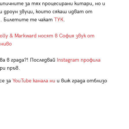
ипичните за тях процесирани китари, но и
и дроун звуци, които сякаш идват от
. Билетите те чакат
ТУК
.
olly & Markward носят в София звук от
 ниво
ва в града?! Последвай
Instagram профила
ри пръв.
се за
YouTube канала ни
и виж града отблизо