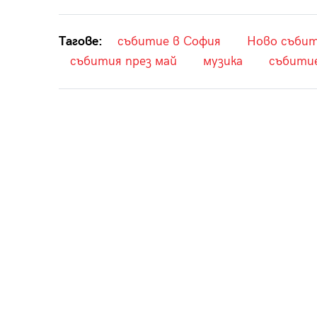
Тагове:
събитие в София
Ново съби
събития през май
музика
събити