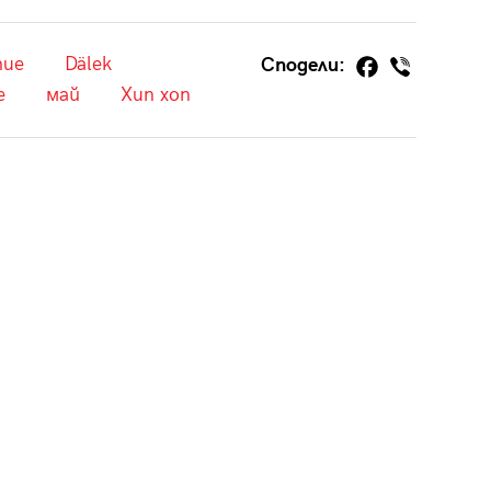
тие
Dälek
Сподели:
е
май
Хип хоп