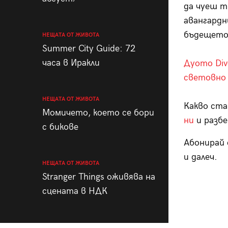
да чуеш т
авангардн
бъдещето
НЕЩАТА ОТ ЖИВОТА
Summer City Guide: 72
часа в Иракли
Дуото Div
световно
НЕЩАТА ОТ ЖИВОТА
Какво ста
Момичето, което се бори
ни
и разбе
с бикове
Абонирай 
и далеч.
НЕЩАТА ОТ ЖИВОТА
Stranger Things оживява на
сцената в НДК