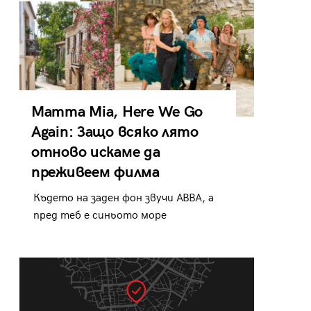
Mamma Mia, Here We Go
Again: Защо всяко лято
отново искаме да
преживеем филма
Където на заден фон звучи ABBA, а
пред теб е синьото море