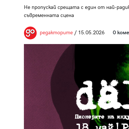
пания
Не пропускай срещата с един от най-ради
съвременната сцена
редакторите
/ 15.05.2026
0 ком
28
/29