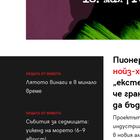
Пионе
нойз-х
НЕЩАТА ОТ ЖИВОТА
„екст
Лятото винаги е в минало
време
че гр
да бъ
НЕЩАТА ОТ ЖИВОТА
Проектът 
Събития за седмицата:
индустриа
уикенд на морето (6–9
в новия а
август)