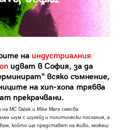
рите на
индустриалния
оп
идват в София, за да
ерминират“ всяко съмнение,
аниците на хип-хопа трябва
дат прекрачвани.
на MC Dälek и Mike Mare смесва
лен шум с шугейз и политически послания, а
лбум, който ще представят на живо, можеш