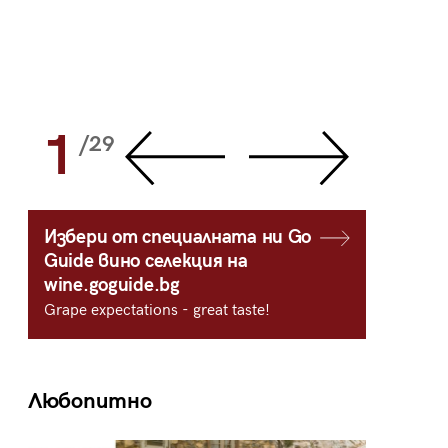
1
2
/29
/
Избери от специалната ни Go
Guide вино селекция на
wine.goguide.bg
Grape expectations - great taste!
Любопитно