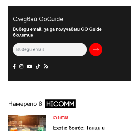
Следвай GoGuide
Въведи email, за да получаваш GO Guide
бюлетин
Намерено в
СЪБИТИЯ
Exotic Soirée: Танци и