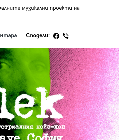
калните музикални проекти на
ентара
Сподели:
29
/29