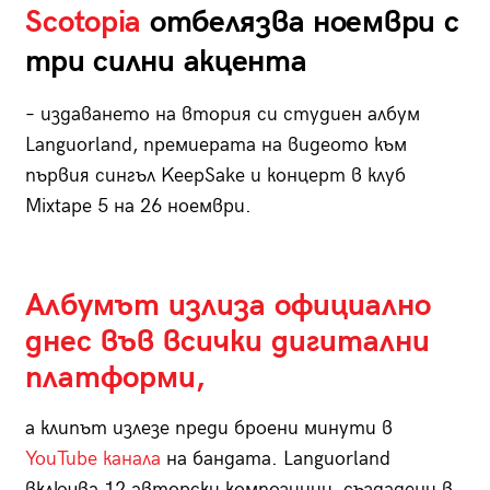
Scotopia
отбелязва ноември с
три силни акцента
– издаването на втория си студиен албум
Languorland, премиерата на видеото към
първия сингъл KeepSake и концерт в клуб
Mixtape 5 на 26 ноември.
Албумът излиза официално
днес във всички дигитални
платформи,
а клипът излезе преди броени минути в
YouTube канала
на бандата. Languorland
включва 12 авторски композиции, създадени в