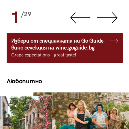
1
/29
Избери от специалната ни Go Guide
вино селекция на wine.goguide.bg
Grape expectations - great taste!
Любопитно