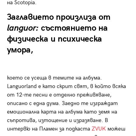
на Scotopia.
Заглавието произлиза от
languor:
състоянието на
физическа и психическа
умора,
което се усеща в темите на албума.
Languorland е като скрит свят, в който всяка
от 12-те песни е отделно преживяване,
описано с една дума. Заедно те изграждат
емоционална карта на албума като земя на
съпротива, изтощение и изразяване. В
интервю на Пламен за подкаста
ZVUK
можеш