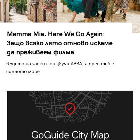
Mamma Mia, Here We Go Again:
Защо всяко лято отново искаме
да преживеем филма
Където на заден фон звучи ABBA, а пред теб е
синьото море