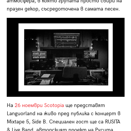
атмосфера, в която групата просто свири на
празен декор, съсредоточена в самата песен.
На
26 ноември Scotopia
ще представят
Languorland на живо пред публика с концерт в
Mixtape 5, Side B. Специален гост ще са RUSITA
& Live Band, авторският проект на Русита