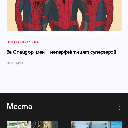
НЕЩАТА ОТ ЖИВОТА
За Спайдър-мен – неперфектният супергерой
ОТ АНДРЮ
Места