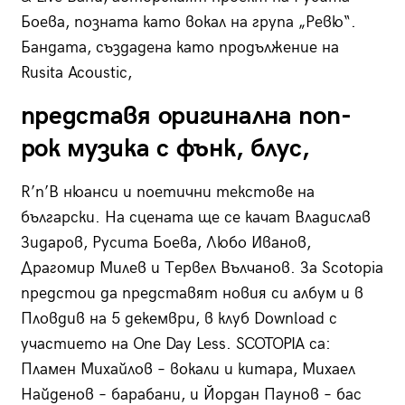
Боева, позната като вокал на група „Ревю“.
Бандата, създадена като продължение на
Rusita Acoustic,
представя оригинална поп-
рок музика с фънк, блус,
R’n’B нюанси и поетични текстове на
български. На сцената ще се качат Владислав
Зидаров, Русита Боева, Любо Иванов,
Драгомир Милев и Тервел Вълчанов. За Scotopia
предстои да представят новия си албум и в
Пловдив на 5 декември, в клуб Download с
участието на One Day Less. SCOTOPIA са:
Пламен Михайлов – вокали и китара, Михаел
Найденов – барабани, и Йордан Паунов – бас