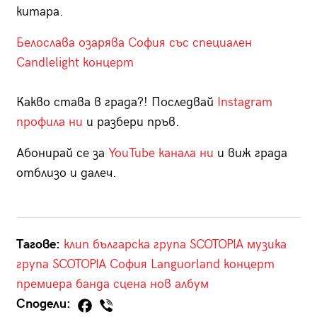
китара.
Белослава озарява София със специален
Candlelight концерт
Какво става в града?! Последвай
Instagram
профила ни
и разбери пръв.
Абонирай се за
YouTube канала ни
и виж града
отблизо и далеч.
Тагове:
клип
българска група
SCOTOPIA
музика
група SCOTOPIA
София
Languorland
концерт
премиера
банда
сцена
нов албум
Сподели: