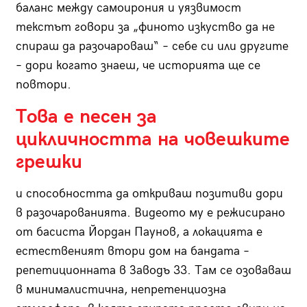
баланс между самоирония и уязвимост
текстът говори за „финото изкуство да не
спираш да разочароваш“ – себе си или другите
– дори когато знаеш, че историята ще се
повтори.
Това е песен за
цикличността на човешките
грешки
и способността да откриваш позитиви дори
в разочарованията. Видеото му е режисирано
от басиста Йордан Паунов, а локацията е
естественият втори дом на бандата –
репетиционната в Заводъ 33. Там се озоваваш
в минималистична, непретенциозна