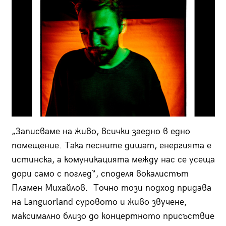
„Записваме на живо, всички заедно в едно
помещение. Така песните дишат, енергията е
истинска, а комуникацията между нас се усеща
дори само с поглед“, споделя вокалистът
Пламен Михайлов. Точно този подход придава
на Languorland суровото и живо звучене,
максимално близо до концертното присъствие