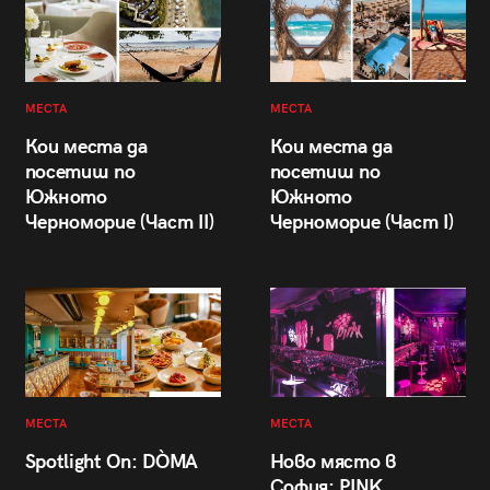
МЕСТА
МЕСТА
Кои места да
Кои места да
посетиш по
посетиш по
Южното
Южното
Черноморие (Част II)
Черноморие (Част I)
МЕСТА
МЕСТА
Spotlight On: DÒMA
Ново място в
София: PINK