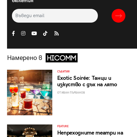
бюлетин
Намерено в
СЪБИТИЯ
Exotic Soirée: Танци и
изкуство с дъх на лято
ОТ ИВАН ПЪРВАНОВ
FEATURE
Непреходните театри на