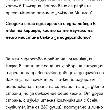
хотел в България, който вече се радва на
престижното отличие „Ключ на Мишлен“.
Сподели с нас една грешка и една победа в
твоята кариера, които са те научили на
нещо наистина важно за лидерството?
За мен лидерство е равно на комуникация.
Назад в годините една неизговорена ситуация
и грешно направен извод доведоха до загуба на
важен за нас служител. По-късно разбрахме
истинската страна на ситуацията и за двете
страни, но за съжаление беше късно. От друга
страна, с изключителна комуникация с всеки
служител (те са 260 души), поотделно и лично