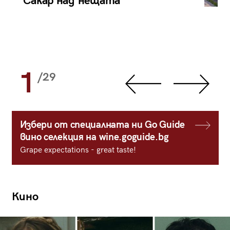
Сакар над нещата
1
/29
Избери от специалната ни Go Guide
вино селекция на wine.goguide.bg
Grape expectations - great taste!
Кино