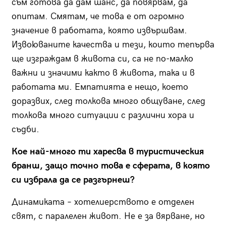
съм готова да дам шанс, да повярвам, да
опитам. Смятам, че това е от огромно
значение в работата, която извършвам.
Извоюваните качества и тези, които тепърва
ще изграждам в живота си, са не по-малко
важни и значими както в живота, така и в
работата ми. Емпатията е нещо, което
доразвих, след толкова много общуване, след
толкова много ситуации с различни хора и
съдби.
Кое най-много ти харесва в туристическия
бранш, защо точно това е сферата, в която
си избрала да се разгърнеш?
Динамиката – хотелиерството е отделен
свят, с паралелен живот. Не е за вярване, но