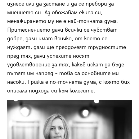
изнесе или да застане и да се пребори за
мнението си. Аз обожавам екипа си,
менажирането му не е най-точната дума.
Притеснението дали всички се чувстват
добре, дали имат всичко, от което се
нуждаят, дали ще преодолеят трудностите
пред тях, дали успехите носят
удовлетворение за тях, какъв искат да бъде
пътят им напред – това са основните ми
насоки. Грижа е по-точната дума, с която бих
описала подхода си към колегите.