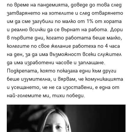
по време на пандемията, доведе до това след
затварянето на хотелите и след отварянето
им да сме загубили по малко от 1% от хората
и реално всички да се върнат на работа. Дори
в първите дни, когато работата беше малко,
колегите по свое желание работеха по 4 часа
на ден, за да има възможност всеки служител
да има изработени часове и заплащане.
Подкрепата, която показаха едни към други
беше изумителна, и вярвам, че комуникацията
и усещането, че не са изоставени, е една от
най-големите ми, тихи победи.