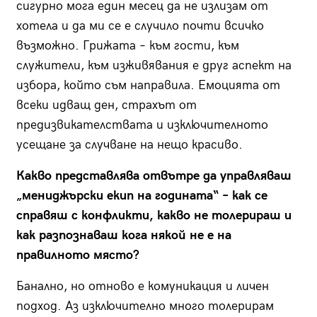
сигурно мога един месец да не излизам от
хотела и да ми се е случило почти всичко
възможно. Грижата – към гости, към
служители, към изживявания е друг аспект на
избора, който съм направила. Емоцията от
всеки идващ ден, страхът от
предизвикателствата и изключителното
усещане за случване на нещо красиво.
Какво представлява отвътре да управляваш
„мениджърски екип на годината“ –
как се
справяш с конфликти, какво не толерираш и
как разпознаваш кога някой не е на
правилното място?
Банално, но отново е комуникация и личен
подход. Аз изключително много толерирам