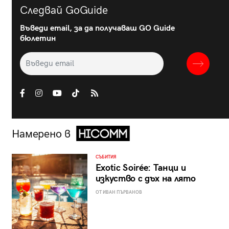
Следвай GoGuide
Въведи email, за да получаваш GO Guide
бюлетин
Намерено в
СЪБИТИЯ
Exotic Soirée: Танци и
изкуство с дъх на лято
ОТ ИВАН ПЪРВАНОВ