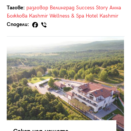
Тагове:
разговор
Велинград
Success Story
Анна
Божкова
Kashmir Wellness & Spa Hotel
Kashmir
Сподели: