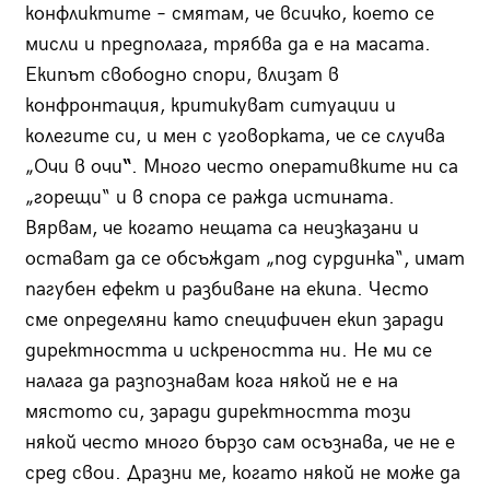
конфликтите – смятам, че всичко, което се
мисли и предполага, трябва да е на масата.
Екипът свободно спори, влизат в
конфронтация, критикуват ситуации и
колегите си, и мен с уговорката, че се случва
„Очи в очи
“
. Много често оперативките ни са
„горещи“ и в спора се ражда истината.
Вярвам, че когато нещата са неизказани и
остават да се обсъждат „под сурдинка“, имат
пагубен ефект и разбиване на екипа. Често
сме определяни като специфичен екип заради
директността и искреността ни. Не ми се
налага да разпознавам кога някой не е на
мястото си, заради директността този
някой често много бързо сам осъзнава, че не е
сред свои. Дразни ме, когато някой не може да