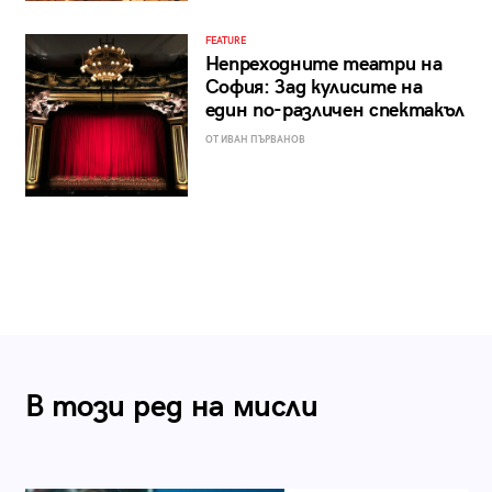
FEATURE
Непреходните театри на
София: Зад кулисите на
един по-различен спектакъл
ОТ ИВАН ПЪРВАНОВ
В този ред на мисли