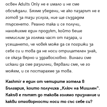
освен Adults Only не е имало и не сме
обсъждали. Бяхме убедени, че ако пазарът не е
готов за тази услуга, ние ще създадем
търсенето. Реално така и се получи,
наложихме един продукт, който беше
немислим за голяма част от пазара, и
усещането, че човек може да се погрижи за
себе си и това да не носи отрицателен знак,
се оказа вярно и здравословно. Винаги сме
искали да сме различни, вярвали сме, че го
можем, и се постарахме за това.
Kashmir е един от четирите хотела в
България, които получиха „Ключ на Мишлен“.
Какъв е пътят до такова голямо признание и
какви отговорности носи то със себе си?