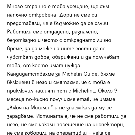
Много странно е това усещане, ще съм
напълно откровена. Дори не сме си
представяли, че е възможно да се случи.
Работили сме отдадено, разпалено,
безотказно и често с откраднато лично
време, за да може нашите гости да се
чувстват добре, обгрижени и да получават
това, от което имат нужда.
Кандидатствахме за Michelin Guidе, бяхме
включени в него и смятахме, че с това е
приключил нашият път с Michelin… Около 9
месеца по-късно получихме email, че имаме
„Ключ на Мишлен” и не знаем как да му се
зарадваме. Истината е, че не сме работили за
него, не сме чакали посещение на инспектори,
не сме говорили на оперативки – нека се