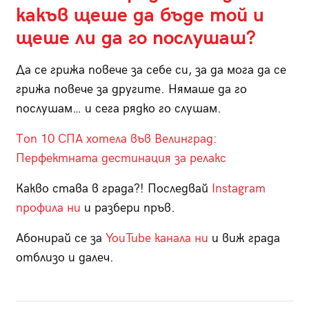
какъв щеше да бъде той и
щеше ли да го послушаш?
Да се грижа повече за себе си, за да мога да се
грижа повече за другите. Нямаше да го
послушам… и сега рядко го слушам.
Топ 10 СПА хотела във Велинград:
Перфектната дестинация за релакс
Какво става в града?! Последвай
Instagram
профила ни
и разбери пръв.
Абонирай се за
YouTube канала ни
и виж града
отблизо и далеч.