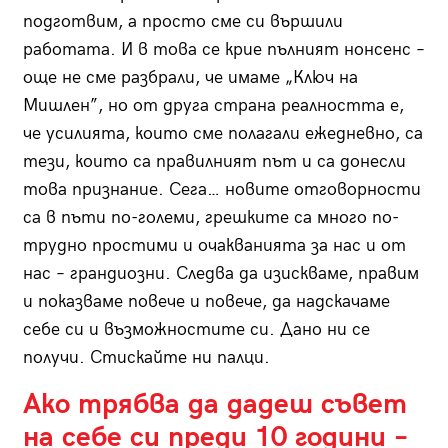
подготвим, а просто сме си вършили
работата. И в това се крие пълният нонсенс –
още не сме разбрали, че имаме „Ключ на
Мишлен”, но от друга страна реалността е,
че усилията, които сме полагали ежедневно, са
тези, които са правилният път и са донесли
това признание. Сега… новите отговорности
са в пъти по-големи, грешките са много по-
трудно простими и очакванията за нас и от
нас – грандиозни. Следва да изискваме, правим
и показваме повече и повече, да надскачаме
себе си и възможностите си. Дано ни се
получи. Стискайте ни палци.
Ако трябва да дадеш съвет
на себе си преди 10 години –