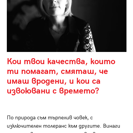
Кои твои качества, които
ти помагат, смяташ, че
имаш вродени, и кои са
извоювани с времето?
По природа съм търпелив човек, с
изключителен толеранс към другите. Винаги