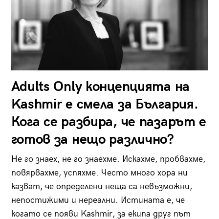
Adults Only концепцията на
Kashmir е смела за България.
Кога се разбира, че пазарът е
готов за нещо различно?
Не го знаех, не го знаехме. Искахме, пробвахме,
повярвахме, успяхме. Често много хора ни
казват, че определени неща са невъзможни,
непостижими и нереални. Истината е, че
когато се появи Kashmir, за екипа друг път