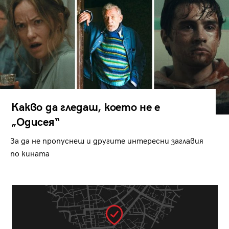
Какво да гледаш, което не е
„Одисея“
За да не пропуснеш и другите интересни заглавия
по кината