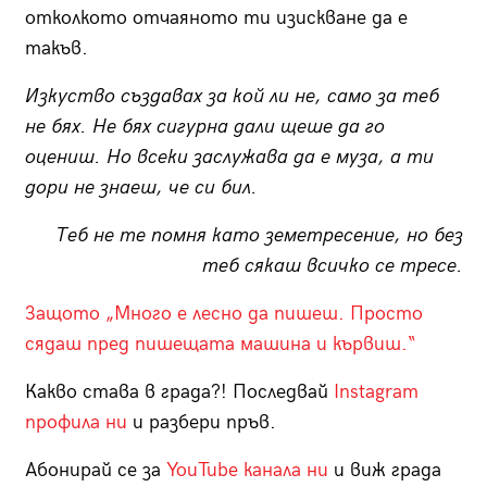
отколкото отчаяното ти изискване да е
такъв.
Изкуство създавах за кой ли не, само за теб
не бях. Не бях сигурна дали щеше да го
оцениш. Но всеки заслужава да е муза, а ти
дори не знаеш, че си бил.
Теб не те помня като земетресение, но без
теб сякаш всичко се тресе.
Защото „Много е лесно да пишеш. Просто
сядаш пред пишещата машина и кървиш.“
Какво става в града?! Последвай
Instagram
профила ни
и разбери пръв.
Абонирай се за
YouTube канала ни
и виж града