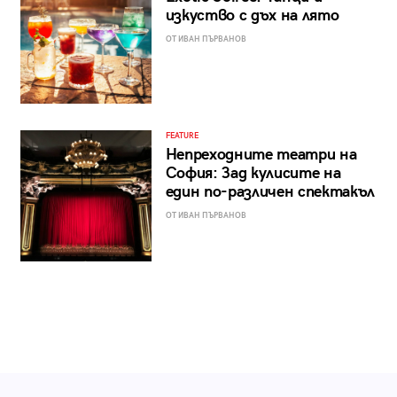
изкуство с дъх на лято
ОТ ИВАН ПЪРВАНОВ
FEATURE
Непреходните театри на
София: Зад кулисите на
един по-различен спектакъл
ОТ ИВАН ПЪРВАНОВ