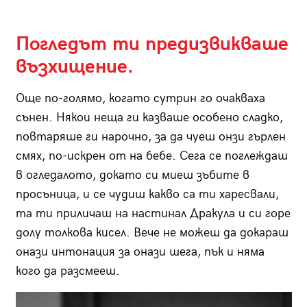
Погледът ти предизвикваше
възхищение.
Още по-голямо, когато сутрин го очакваха
сънен. Някои неща ги казваше особено сладко,
повтаряше ги нарочно, за да чуеш онзи гърлен
смях, по-искрен от на бебе. Сега се поглеждаш
в огледалото, докато си миеш зъбите в
просъница, и се чудиш какво са ти харесвали,
та ти приличаш на настинал Дракула и си горе
долу толкова кисел. Вече не можеш да докараш
онази интонация за онази шега, пък и няма
кого да разсмееш.