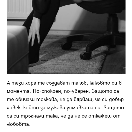
А тези хора те създават такъв, какъвто си в
момента. По-спокоен, по-уверен. Защото са
те обичали толкова, че да вярваш, че си добър
човек, който заслужава усмивката си. Защото
са си тръгнали така, че да не се откажеш от
любовта.