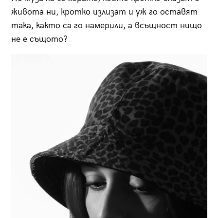
живота ни, кротко излизат и уж го оставят
така, както са го намерили, а всъщност нищо
не е същото?