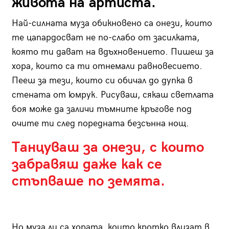
живота на артиста.
Най-силната муза обикновено са онези, които
те цапардосват не по-слабо от засилката,
която ти дават на вдъхновението. Пишеш за
хора, които са ти отнемали равновесието.
Пееш за тези, които си обичал до дупка в
стената от юмрук. Рисуваш, сякаш светлата
боя може да заличи тъмните кръгове под
очите ти след поредната безсънна нощ.
Танцуваш за онези, с които
забравяш даже как се
стъпваше по земята.
Но муза ли са хората, които кротко влизат в