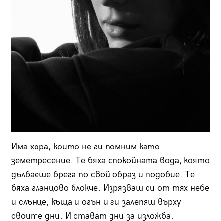
Има хора, които не ги помним като
земетресение. Те бяха спокойната вода, която
дълбаеше брега по свой образ и подобие. Те
бяха гланцово блокче. Изрязваш си от тях небе
и слънце, къща и огън и ги залепяш върху
своите дни. И стават дни за изложба.