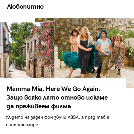
Любопитно
Mamma Mia, Here We Go Again:
Защо всяко лято отново искаме
да преживеем филма
Където на заден фон звучи ABBA, а пред теб е
синьото море