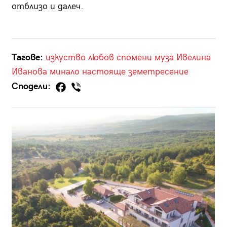
отблизо и далеч.
Тагове:
изкуство
любов
спомени
муза
Ивелина
Иванова
минало
настояще
земетресение
Сподели: