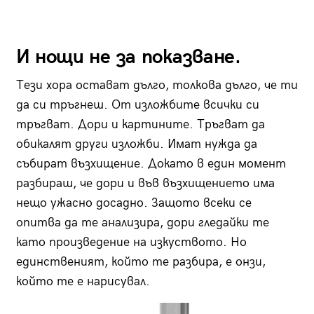
И нощи не за показване.
Тези хора остават дълго, толкова дълго, че ти
да си тръгнеш. От изложбите всички си
тръгват. Дори и картините. Тръгват да
обикалят други изложби. Имат нужда да
събират възхищение. Докато в един момент
разбираш, че дори и във възхищението има
нещо ужасно досадно. Защото всеки се
опитва да те анализира, дори гледайки те
като произведение на изкуството. Но
единственият, който те разбира, е онзи,
който те е нарисувал.