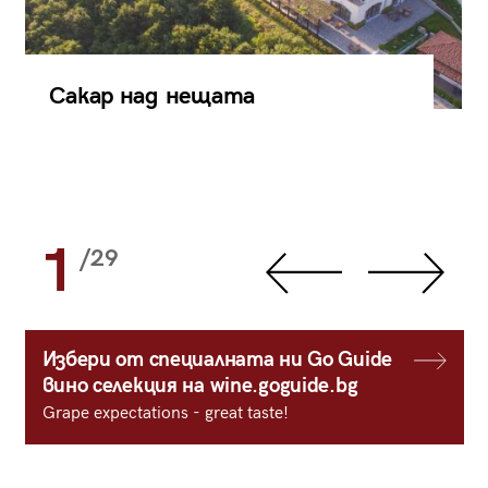
Сакар над нещата
1
/29
Избери от специалната ни Go Guide
вино селекция на wine.goguide.bg
Grape expectations - great taste!