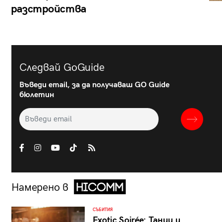
разстройства
Следвай GoGuide
Въведи email, за да получаваш GO Guide
бюлетин
Намерено в
СЪБИТИЯ
Exotic Soirée: Танци и