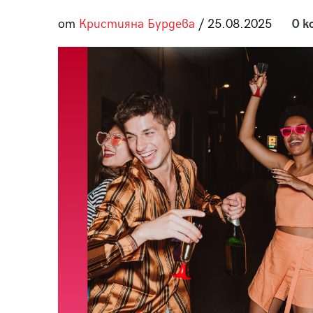
пания
от
Кристияна Бурдева
/ 25.08.2025
0 к
28
/29