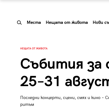
Места
Нещата от живота
Нови с
НЕЩАТА ОТ ЖИВОТА
Събития за 
25–31 авгус
Последни концерти, сцени, смях и кино – Со
 Shareable:
Summer Prelude: ка
ритъм
лги вечери и
започва лятото в 