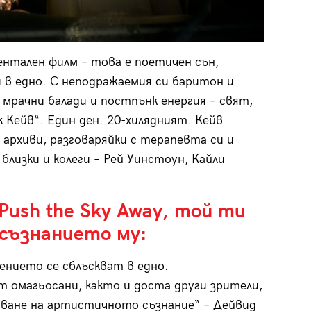
ентален филм – това е поетичен сън,
 в едно. С неподражаемия си баритон и
 мрачни балади и постпънк енергия – свят,
 Кейв“. Един ден. 20-хилядният. Кейв
 архиви, разговаряйки с терапевта си и
близки и колеги – Рей Уинстоун, Кайли
Push the Sky Away, той ти
 съзнанието му:
ението се сблъскват в едно.
 омагьосани, както и доста други зрители,
дване на артистичното съзнание“ – Дейвид