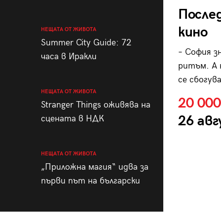
Послед
кино
НЕЩАТА ОТ ЖИВОТА
Summer City Guide: 72
– София зн
часа в Иракли
ритъм. А 
се сбогува
НЕЩАТА ОТ ЖИВОТА
20 000
Stranger Things оживява на
26 авг
сцената в НДК
НЕЩАТА ОТ ЖИВОТА
„Приложна магия“ идва за
първи път на български