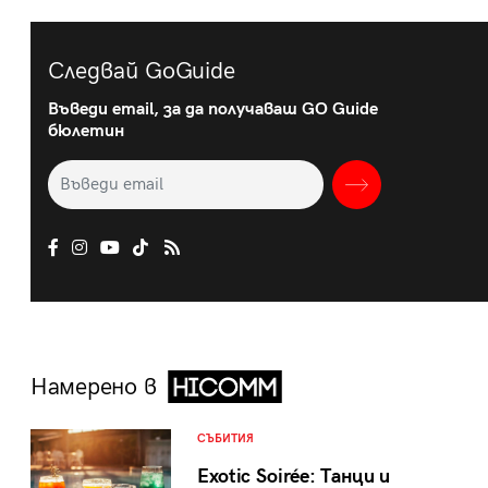
Следвай GoGuide
Въведи email, за да получаваш GO Guide
бюлетин
Намерено в
СЪБИТИЯ
Exotic Soirée: Танци и