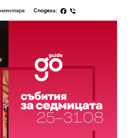
оментара
Сподели:
29
/29