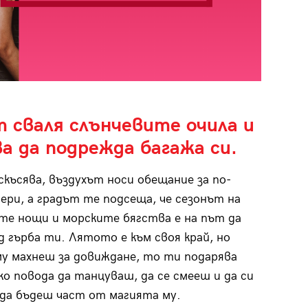
т сваля слънчевите очила и
а да подрежда багажа си.
скъсява, въздухът носи обещание за по-
чери, а градът те подсеща, че сезонът на
те нощи и морските бягства е на път да
д гърба ти. Лятото е към своя край, но
му махнеш за довиждане, то ти подарява
ко повода да танцуваш, да се смееш и да си
да бъдеш част от магията му.