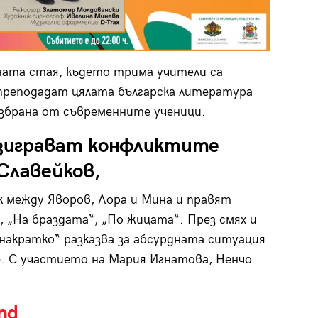
ната стая, където трима учители са
преподадат цялата българска литература
азбрана от съвременните ученици.
зиграват конфликтите
Славейков,
к между Яворов, Лора и Мина и правят
 „На браздата“, „По жицата“. През смях и
накратко“ разказва за абсурдната ситуация
. С участието на Мария Игнатова, Ненчо
nd