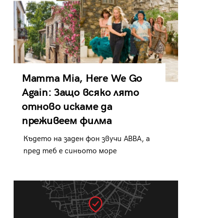
Mamma Mia, Here We Go
Again: Защо всяко лято
отново искаме да
преживеем филма
Където на заден фон звучи ABBA, а
пред теб е синьото море