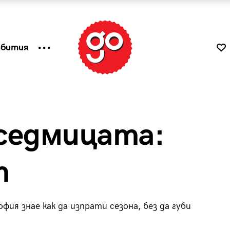
ъбития
седмицата:
т
фия знае как да изпрати сезона, без да губи
к
Tender is the Wine – Какво
чаша
се пие на Лазурния бряг