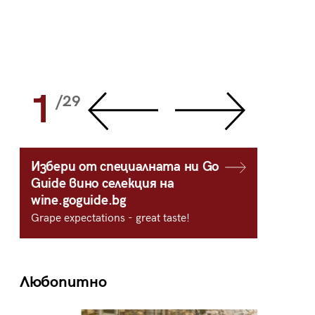
1
2
/29
/
Избери от специалната ни Go
Guide вино селекция на
wine.goguide.bg
Grape expectations - great taste!
Любопитно