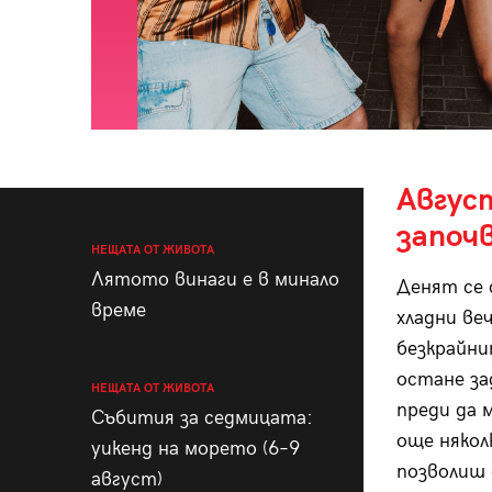
Авгус
започв
НЕЩАТА ОТ ЖИВОТА
Лятото винаги е в минало
Денят се 
време
хладни ве
безкрайни
остане за
НЕЩАТА ОТ ЖИВОТА
преди да 
Събития за седмицата:
още някол
уикенд на морето (6–9
позволиш 
август)