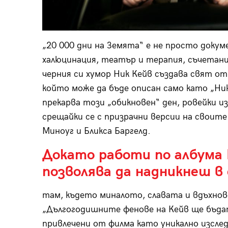
„20 000 дни на Земята“ е не просто докум
халюцинация, театър и терапия, съчетани
черния си хумор Ник Кейв създава свят от
който може да бъде описан само като „Ник
прекарва този „обикновен“ ден, ровейки из
срещайки се с призрачни версии на своите 
Миноуг и Бликса Баргелд.
Докато работи по албума 
позволява да надникнеш в
там, където миналото, славата и вдъхнов
„Дългогодишните фенове на Кейв ще бъдат
привлечени от филма като уникално изсле