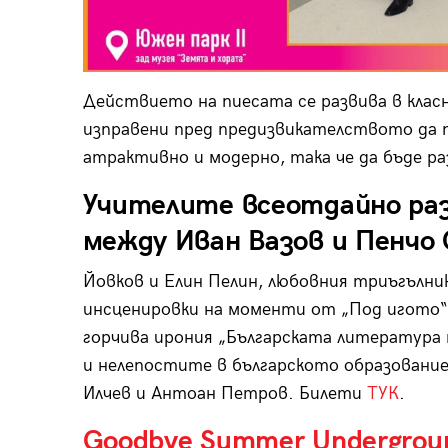
Действието на пиесата се развива в клас
изправени пред предизвикателството да 
атрактивно и модерно, така че да бъде р
Учителите всеотдайно ра
между Иван Вазов и Пенчо 
Йовков и Елин Пелин, любовния триъгълни
инсценировки на моменти от „Под игото“,
горчива ирония „Българската литература 
и нелепостите в българското образование
Илчев и Антоан Петров. Билети
ТУК
.
Goodbye Summer Undergrou