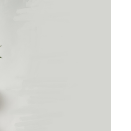
29
/29