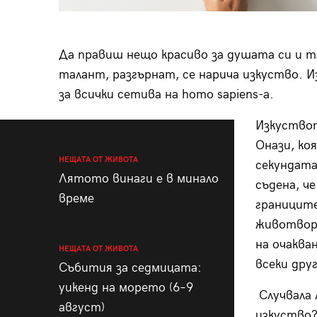
Да правиш нещо красиво за душата си и т
талант, разгърнат, се нарича изкуство. 
за всички сетива на homo sapiens-a.
Изкуствот
Онази, ко
НЕЩАТА ОТ ЖИВОТА
секундата
Лятото винаги е в минало
съдена, че
време
границит
животвор
на очаква
НЕЩАТА ОТ ЖИВОТА
всеки дру
Събития за седмицата:
уикенд на морето (6–9
Случвала 
август)
изкуство?