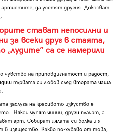
 артистите, да усетят другия. Докосват
,
ворите стават непосилни и
и за всеки друг в стаята,
 „лудите” са се намерили
но чувство на приповдигнатост и радост,
идиш първата си любов след втората чаша
о.
та заслуга на красивото изкуство е
то. Някои чупят чинии, други плачат, а
вят арт. Събират цялата си болка и я
 в изящество. Какво по-хубаво от това,