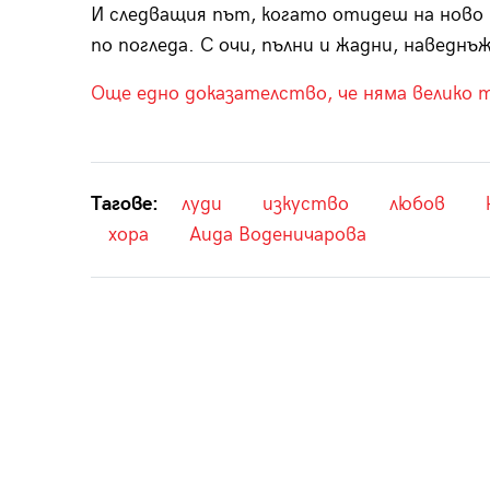
И следващия път, когато отидеш на ново 
по погледа. С очи, пълни и жадни, наведнъ
Още едно доказателство, че няма велико 
Тагове:
луди
изкуство
любов
хора
Аида Воденичарова