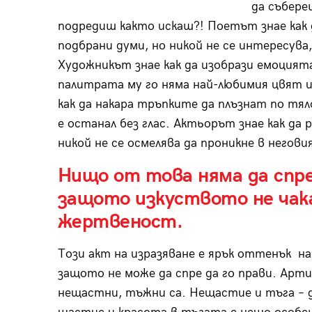
да събере
подредиш както искаш?! Поетът знае как 
подбрани думи, но никой не се интересува, 
Художникът знае как да изобрази емоцията 
палитрата му го няма най-любимия цвят и 
как да накара тръпките да плъзнат по тяло
е останал без глас. Актьорът знае как да 
никой не се осмелява да проникне в неговия
Нищо от това няма да спр
защото изкуството не чака
жертвеност.
Този акт на изразяване е ярък оттенък на 
защото не може да спре да го прави. Арти
нещастни, тъжни са. Нещастие и тъга – д