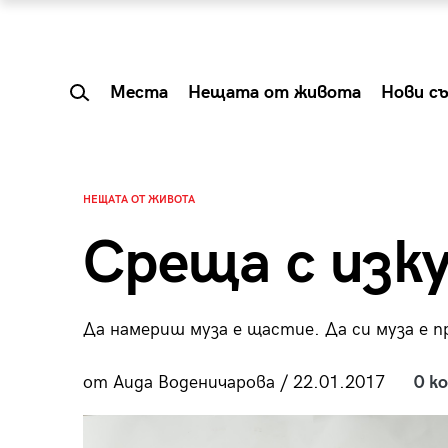
Места
Нещата от живота
Нови с
НЕЩАТА ОТ ЖИВОТА
Среща с изк
Да намериш муза е щастие. Да си муза е п
от Аида Воденичарова / 22.01.2017
0 к
 Shareable:
Summer Prelude: ка
лги вечери и
започва лятото в 