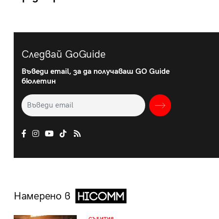
Следвай GoGuide
Въведи email, за да получаваш GO Guide
бюлетин
Намерено в