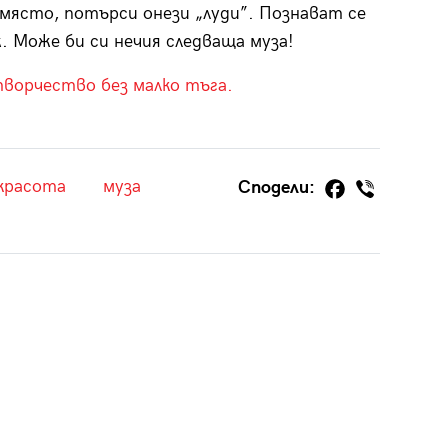
място, потърси онези „луди”. Познават се
ж. Може би си нечия следваща муза!
творчество без малко тъга.
красота
муза
Сподели: