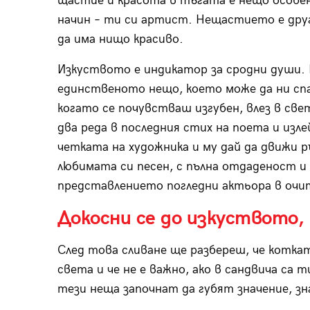
щастие и красота в тъгата е нещо особе
начин – ти си артист. Нещастието е друг
да има нищо красиво.
Изкуството е индикатор за сродни души.
единственото нещо, което може да ни спас
когато се почувстваш изгубен, влез в све
два реда в последния стих на поета и изл
четката на художника и му дай да движи р
любимата си песен, с пълна отдаденост и 
представлението погледни актьора в очи
Докосни се до изкуството, 
След това сливане ще разбереш, че коткат
света и че не е важно, ако в сандвича са
тези неща започнат да губят значение, зн