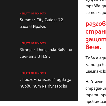
трябва да
се погледи
НЕЩАТА ОТ ЖИВОТА
Summer City Guide: 72
разго
часа в Иракли
странн
защото
НЕЩАТА ОТ ЖИВОТА
вече.
Stranger Things оживява на
сцената в НДК
Това е ед
като да в
шампанск
НЕЩАТА ОТ ЖИВОТА
„Приложна магия“ идва за
Най-честа
първи път на български
страдание
трети пра
превръщат