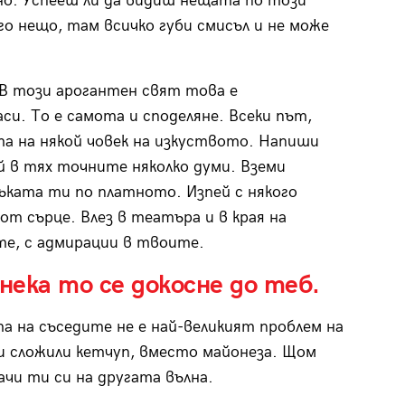
но. Успееш ли да видиш нещата по този
о нещо, там всичко губи смисъл и не може
 В този арогантен свят това е
и. То е самота и споделяне. Всеки път,
та на някой човек на изкуството. Напиши
ей в тях точните няколко думи. Вземи
ъката ти по платното. Изпей с някого
от сърце. Влез в театъра и в края на
те, с адмирации в твоите.
нека то се докосне до теб.
а на съседите не е най-великият проблем на
 ти сложили кетчуп, вместо майонеза. Щом
ачи ти си на другата вълна.