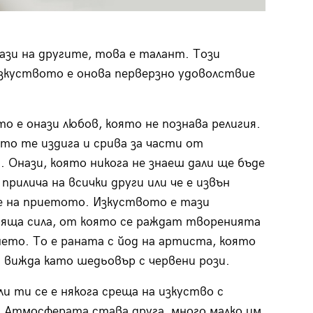
ази на другите, това е талант. Този
Изкуството е онова перверзно удоволствие
о е онази любов, която не познава религия.
ято те издига и срива за части от
. Онази, която никога не знаеш дали ще бъде
 прилича на всички други или че е извън
е на приетото. Изкуството е тази
яща сила, от която се раждат творенията
нето. То е раната с йод на артиста, която
г вижда като шедьовър с червени рози.
ли ти се е някога среща на изкуство с
 Атмосферата става друга, много малко им