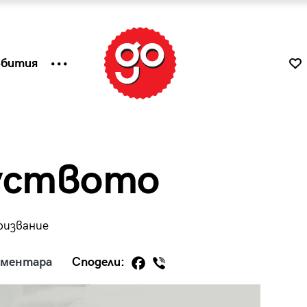
ъбития
уството
ризвание
оментара
Сподели:
к
Tender is the Wine – Какво
чаша
се пие на Лазурния бряг