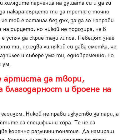
ш хилядите парченца на душата си и да ги
да накара сърцето ти да трепне с точно
че той е останал без дъх, за да го направи.
на сърцето, но никой не подозира, че в
е успял да скрие тази липса. Певецът знае
то ти, но едва ли някой си дава сметка, че
разпилее и събере ума ти, едновременно, но
 ум.
е артиста да твори,
 благодарност и броене на
егоизъм. Никой не прави изкуство за пари, а
стите са специфични хора. Те не са
ве коренно различни понятия. Да намираш