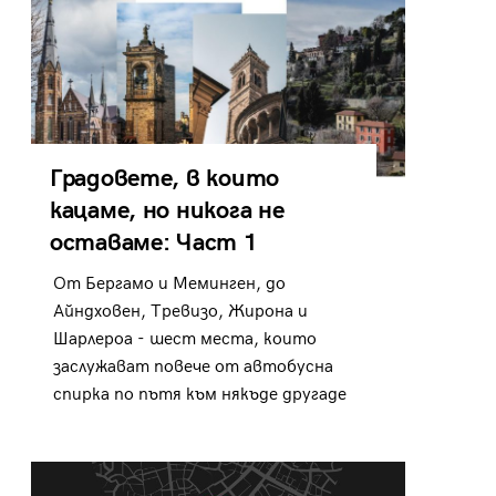
Градовете, в които
кацаме, но никога не
оставаме: Част 1
От Бергамо и Меминген, до
Айндховен, Тревизо, Жирона и
Шарлероа - шест места, които
заслужават повече от автобусна
спирка по пътя към някъде другаде