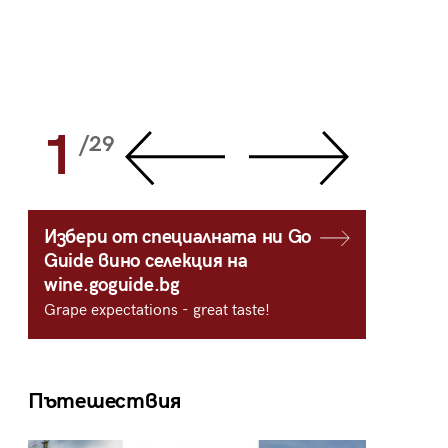
1
2
/29
/
Избери от специалната ни Go
Guide вино селекция на
wine.goguide.bg
Grape expectations - great taste!
Пътешествия