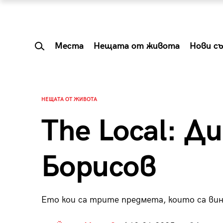
Места
Нещата от живота
Нови с
НЕЩАТА ОТ ЖИВОТА
The Local: 
Борисов
Ето кои са трите предмета, които са вин
 Shareable:
Summer Prelude: ка
лги вечери и
започва лятото в 