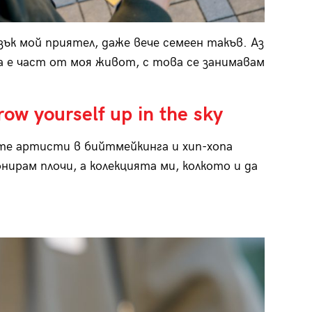
ък мой приятел, даже вече семеен такъв. Аз
а е част от моя живот, с това се занимавам
row yourself up in the sky
ите артисти в бийтмейкинга и хип-хопа
нирам плочи, а колекцията ми, колкото и да