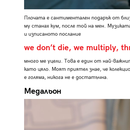
Плочата е сантиментален подарък от близ
му станах кум, после той на мен. Музикат
и изписаното послание
we don’t die, we multiply, th
много ме уцели. Това е един от най-важн
като цяло. Моят приятел знае, че колекцио
е голяма, никога не е достатъчна.
Медальон