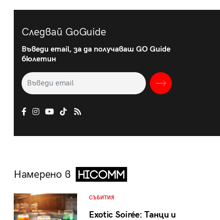
Следвай GoGuide
Въведи email, за да получаваш GO Guide
бюлетин
Намерено в
СЪБИТИЯ
Exotic Soirée: Танци и