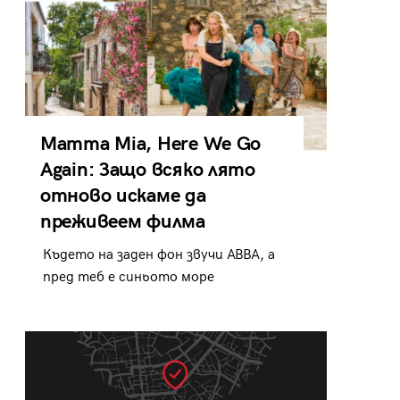
Mamma Mia, Here We Go
Again: Защо всяко лято
отново искаме да
преживеем филма
Където на заден фон звучи ABBA, а
пред теб е синьото море