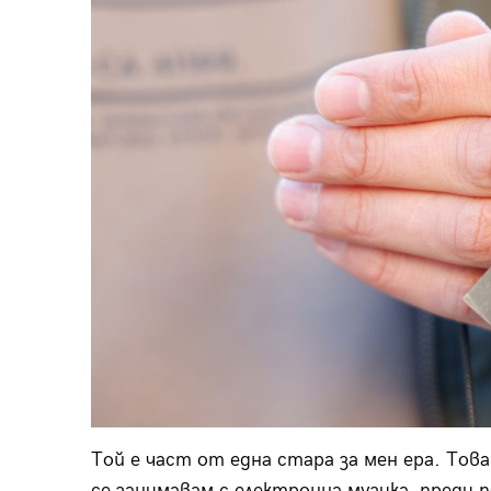
Той е част от една стара за мен ера. Това
се занимавам с електронна музика, преди п