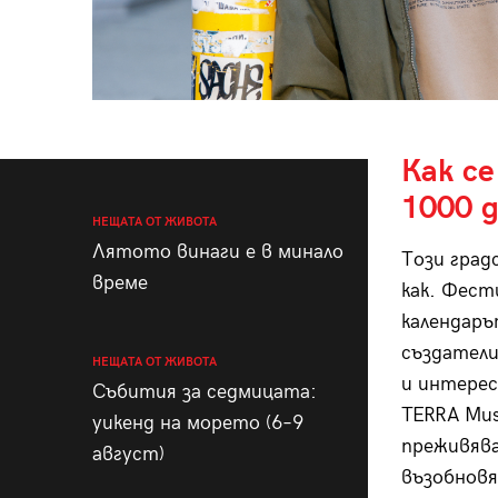
Как с
1000 
НЕЩАТА ОТ ЖИВОТА
Лятото винаги е в минало
Този град
време
как. Фест
календаръ
създателит
НЕЩАТА ОТ ЖИВОТА
и интерес
Събития за седмицата:
TERRA Mus
уикенд на морето (6–9
преживява
август)
възобновя