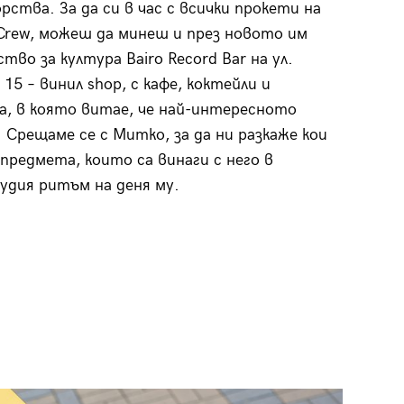
рства. За да си в час с всички прокети на
e Crew, можеш да минеш и през новото им
тво за култура Bairo Record Bar на ул.
15 – винил shop, с кафе, коктейли и
, в която витае, че най-интересното
 Срещаме се с Митко, за да ни разкаже кои
предмета, които са винаги с него в
лудия ритъм на деня му.