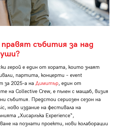
е правят събития за над
души?
ски герой е един от хората, които знаят
ивали, партита, концерти – event
т за 2025-а на
Димитър
, един от
е на Collective Crew, е пълен с мащаб, визия
ни събития. Предстои сериозен сезон на
ic, ново издание на фестивала на
нията „Хисарлъка Еxperience“,
ване на познати проекти, нови колаборации