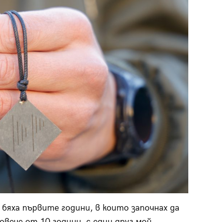
 бяха първите години, в които започнах да
овече от 10 години, с един друг мой