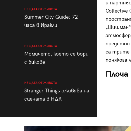
и партньо
НЕЩАТА ОТ ЖИВОТА
Collectiv
Summer City Guide: 72
пространс
часа в Иракли
„Шишман“ 
атмосфера
предстои.
НЕЩАТА ОТ ЖИВОТА
са трите 
Момичето, което се бори
понякога 
с бикове
Плоча
НЕЩАТА ОТ ЖИВОТА
Stranger Things оживява на
сцената в НДК