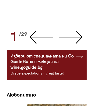
1
2
/29
/
Избери от специалната ни Go
Guide вино селекция на
wine.goguide.bg
Grape expectations - great taste!
Любопитно