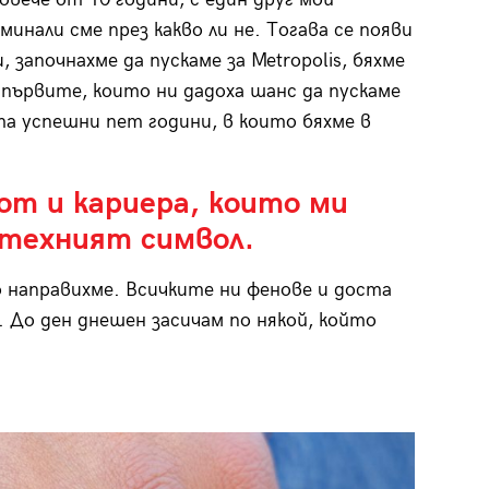
минали сме през какво ли не. Тогава се появи
, започнахме да пускаме за Metropolis, бяхме
и първите, които ни дадоха шанс да пускаме
та успешни пет години, в които бяхме в
т и кариера, които ми
 техният символ.
 направихме. Всичките ни фенове и доста
 До ден днешен засичам по някой, който