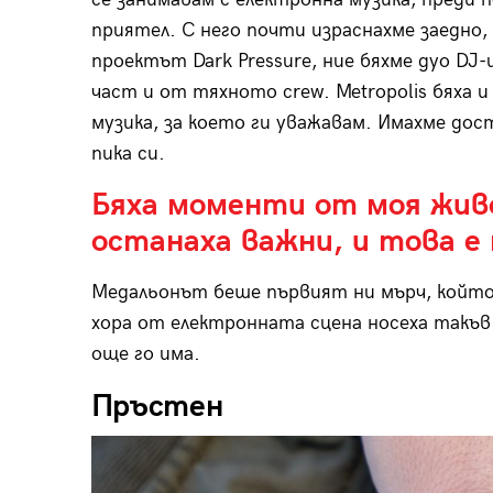
приятел. С него почти израснахме заедно, 
проектът Dark Pressure, ние бяхме дуо DJ-и
част и от тяхното crew. Metropolis бяха 
музика, за което ги уважавам. Имахме дос
пика си.
Бяха моменти от моя живо
останаха важни, и това е
Медальонът беше първият ни мърч, който
хора от електронната сцена носеха такъв.
още го има.
Пръстен