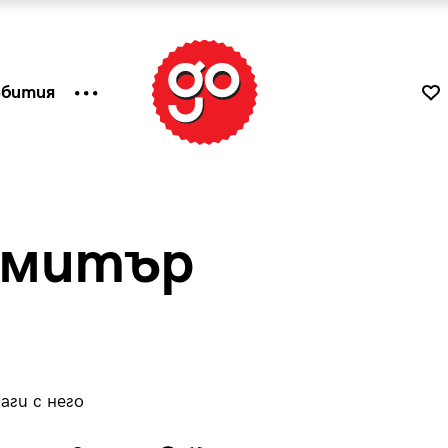
ъбития
Димитър
аги с него
к
Tender is the Wine – Какво
чаша
се пие на Лазурния бряг