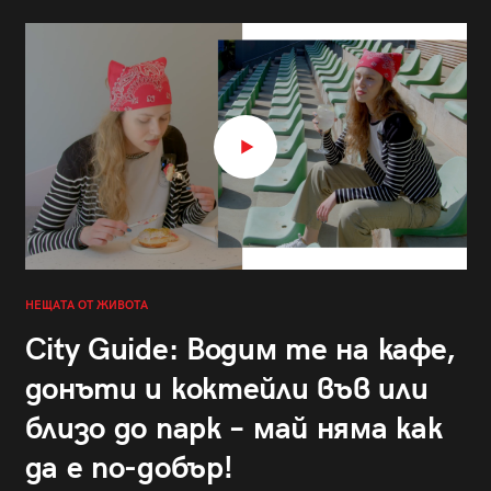
НЕЩАТА ОТ ЖИВОТА
City Guide: Водим те на кафе,
донъти и коктейли във или
близо до парк – май няма как
да е по-добър!