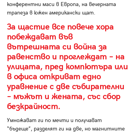
конферентни маси в Европа, на вечерната
трапеза в южен американски щат.
За щастие все повече хора
побеждават във
вътрешната си война за
равенство и проглеждат – на
улицата, пред компютъра или
в офиса откриват едно
уравнение с две събирателни
– мъжът и жената, със сбор
безкрайност.
Умножават ги по мечти и получават
“бъдеще”, разделят ги на две, но магнитните