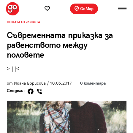
GoMap
НЕЩАТА ОТ ЖИВОТА
Съвременната приказка за
равенството между
половете
>||||<
от Йоана Борисова / 10.05.2017
0 коментара
Сподели: