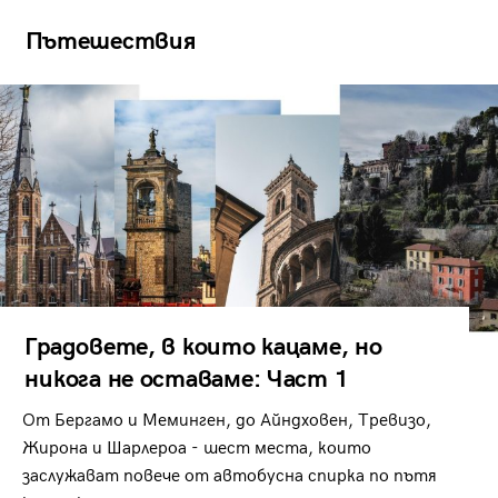
Пътешествия
Градовете, в които кацаме, но
никога не оставаме: Част 1
От Бергамо и Меминген, до Айндховен, Тревизо,
Жирона и Шарлероа - шест места, които
заслужават повече от автобусна спирка по пътя