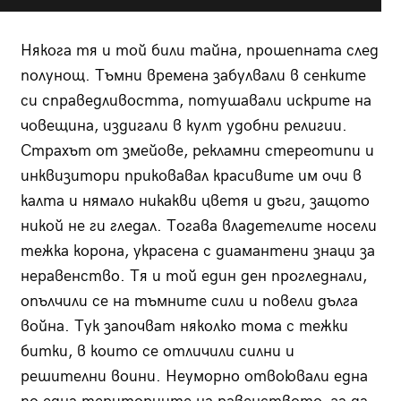
Някога тя и той били тайна, прошепната след
полунощ. Тъмни времена забулвали в сенките
си справедливостта, потушавали искрите на
човещина, издигали в култ удобни религии.
Страхът от змейове, рекламни стереотипи и
инквизитори приковавал красивите им очи в
калта и нямало никакви цветя и дъги, защото
никой не ги гледал. Тогава владетелите носели
тежка корона, украсена с диамантени знаци за
неравенство. Тя и той един ден прогледнали,
опълчили се на тъмните сили и повели дълга
война. Тук започват няколко тома с тежки
битки, в които се отличили силни и
решителни воини. Неуморно отвоювали една