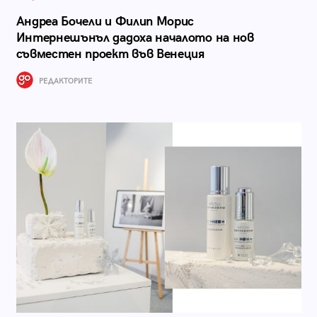
Андреа Бочели и Филип Морис
Интернешънъл дадоха началото на нов
съвместен проект във Венеция
РЕДАКТОРИТЕ