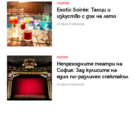
СЪБИТИЯ
Exotic Soirée: Танци и
изкуство с дъх на лято
ОТ ИВАН ПЪРВАНОВ
FEATURE
Непреходните театри на
София: Зад кулисите на
един по-различен спектакъл
ОТ ИВАН ПЪРВАНОВ