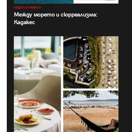
НЕЩАТА ОТ ЖИВОТА
Между морето и сюрреализма:
Кадакес