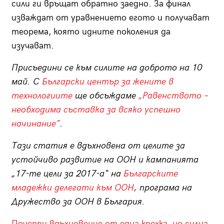
сили ги връщат обратно заедно. За финал
изваждат от уравнението егото и получават
теорема, която идните поколения да
изучават.
Присъедини се към силите на доброто на 10
май. С
Български център за жените в
технологиите
ще обсъждаме
„Равенството –
необходима съставка за всяко успешно
начинание”
.
Тази статия е вдъхновена от целите за
устойчиво развитие на ООН и кампанията
„17-те цели за 2017-а“ на
Българските
младежки делегати към ООН
, програма на
Дружество за ООН в България.
Почерпи вдъхновение от една крехка, но силна