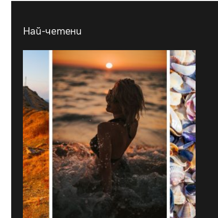
Най-четени