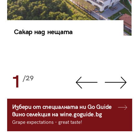
Сакар над нещата
1
/29
Избери от специалната ни Go Guide
вино селекция на wine.goguide.bg
Grape expectations - great taste!