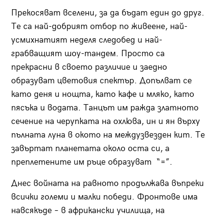
Прекосяват вселени, за да бъдат един до друг.
Те са най-добрият отбор по живеене, най-
усмихнатият неделя следобед и най-
грабващият шоу-тандем. Просто са
прекрасни в своето различие и заедно
образуват цветовия спектър. Допълват се
като деня и нощта, като кафе и мляко, като
пясъка и водата. Танцът им ражда златното
сечение на черупката на охлюва, ин и ян върху
пълната луна в окото на междузвезден кит. Те
завъртат планетата около оста си, а
преплетените им ръце образуват “=”.
Днес войната на равното продължава въпреки
всички големи и малки победи. Фронтове има
навсякъде – в африкански училища, на