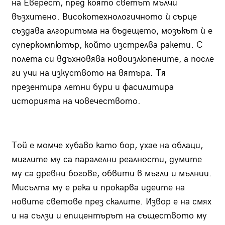
на Еверест, пред която светът мълчи
възхитено. Високотехнологичното ѝ сърце
създава алгоритъма на бъдещето, мозъкът ѝ е
суперкомпютър, който изстрелва ракети. С
полета си вдъхновява новоизлюпените, а после
ги учи на изкуството на вятъра. Тя
презентира летни бури и фасилитира
историята на човечеството.
Той е момче хубаво като бор, ухае на облаци,
миглите му са паралелни реалности, думите
му са древни богове, обвити в мъгли и мълнии.
Мисълта му е река и прокарва идеите на
новите светове през скалите. Извор е на смях
и на сълзи и епицентърът на съществото му