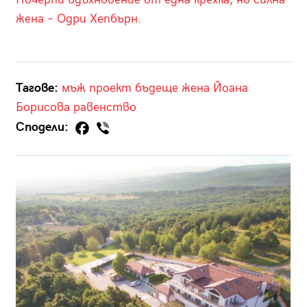
жена – Одри Хепбърн.
Тагове:
мъж
проект
бъдеще
жена
Йоана
Борисова
равенство
Сподели: