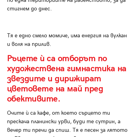
по една териториите на равенството, за да
стигнем до днес.
Тя е едно смело момиче, има енергия на вулкан
и воля на прилив.
Ръцете ѝ са отборът по
художествена гимнастика на
звездите и дирижират
цветовете на май пред
обективите.
Очите ѝ са кафе, от което сърцето ти
прескача планински урви, буди те сутрин, а
вечер ти пречи да спиш. Тя е песен за лятото