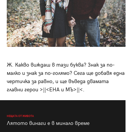
Ж. Какво виждаш в тази буква? Знак за по-
малко и знак за по-голямо? Сега ще добавя една
чертичка за равно, и ще въведа двамата
главни герои >||<ЕНА и МЪ>||<.
НЕЩАТА ОТ ЖИВОТА
Лятото винаги е в минало време