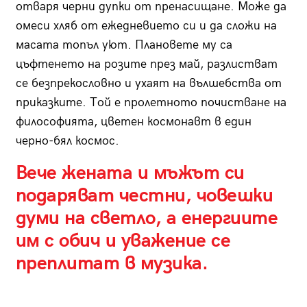
отваря черни дупки от пренасищане. Може да
омеси хляб от ежедневието си и да сложи на
масата топъл уют. Плановете му са
цъфтенето на розите през май, разлистват
се безпрекословно и ухаят на вълшебства от
приказките. Той е пролетното почистване на
философията, цветен космонавт в един
черно-бял космос.
Вече жената и мъжът си
подаряват честни, човешки
думи на светло, а енергиите
им с обич и уважение се
преплитат в музика.