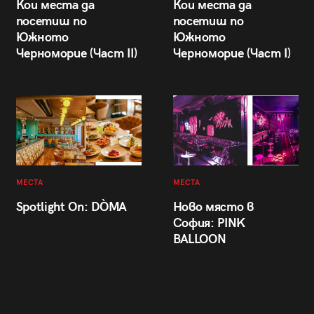
Кои места да
Кои места да
посетиш по
посетиш по
Южното
Южното
Черноморие (Част II)
Черноморие (Част I)
МЕСТА
МЕСТА
Spotlight On: DÒMA
Ново място в
София: PINK
BALLOON