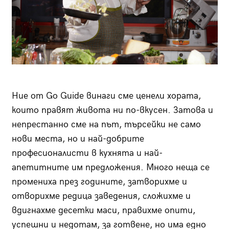
Ние от Go Guide винаги сме ценели хората,
които правят живота ни по-вкусен. Затова и
непрестанно сме на път, търсейки не само
нови места, но и най-добрите
професионалисти в кухнята и най-
апетитните им предложения. Много неща се
промениха през годините, затворихме и
отворихме редица заведения, сложихме и
вдигнахме десетки маси, правихме опити,
успешни и недотам, за готвене, но има едно