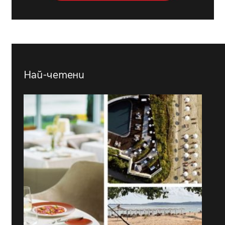
Най-четени