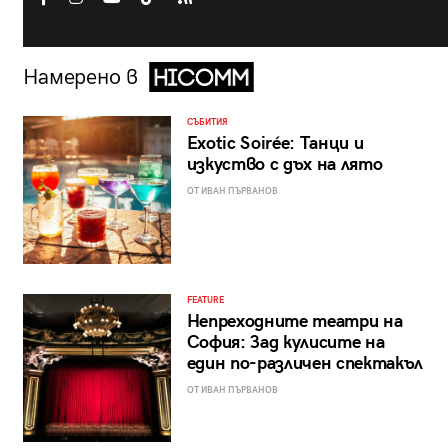
Намерено в
СЪБИТИЯ
Exotic Soirée: Танци и
изкуство с дъх на лято
ОТ ИВАН ПЪРВАНОВ
FEATURE
Непреходните театри на
София: Зад кулисите на
един по-различен спектакъл
ОТ ИВАН ПЪРВАНОВ