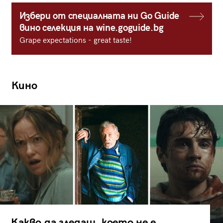
Избери от специалната ни Go Guide
вино селекция на wine.goguide.bg
Grape expectations - great taste!
Кино
Какво да гледаш, което не е