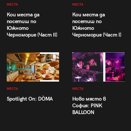
МЕСТА
МЕСТА
Кои места да
Кои места да
посетиш по
посетиш по
Южното
Южното
Черноморие (Част II)
Черноморие (Част I)
МЕСТА
МЕСТА
Spotlight On: DÒMA
Ново място в
София: PINK
BALLOON