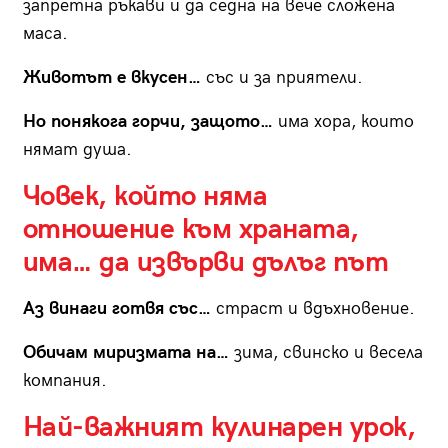
запретна ръкави и да седна на вече сложена
маса.
Животът е вкусен…
със и за приятели.
Но понякога горчи, защото…
има хора, които
нямат душа.
Човек, който няма
отношение към храната,
има… да извърви дълъг път
Аз винаги готвя със…
страст и вдъхновение.
Обичам миризмата на…
зима, свинско и весела
компания.
Най-важният кулинарен урок,