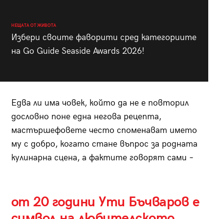
НЕЩАТА ОТ ЖИВОТА
Избери своите фаворити сред категориите
на Go Guide Seaside Awards 2026!
Едва ли има човек, който да не е повторил
дословно поне една негова рецепта,
мастършефовете често споменават името
му с добро, когато стане въпрос за родната
кулинарна сцена, а фактите говорят сами –
от 20 години Ути Бъчваров е
символ на любителското