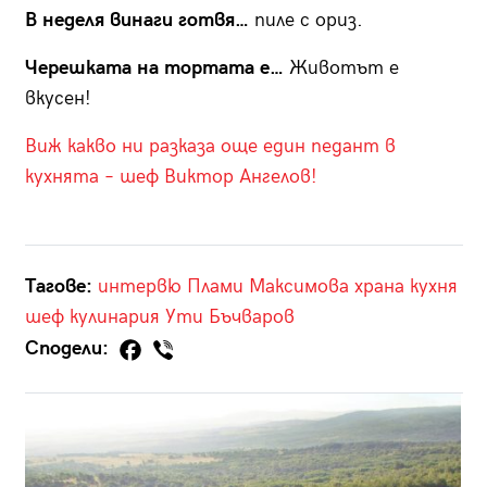
В неделя винаги готвя…
пиле с ориз.
Черешката на тортата е…
Животът е
вкусен!
Виж какво ни разказа още един педант в
кухнята – шеф Виктор Ангелов!
Тагове:
интервю
Плами Максимова
храна
кухня
шеф
кулинария
Ути Бъчваров
Сподели: