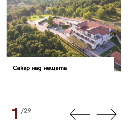
Сакар над нещата
1
/29