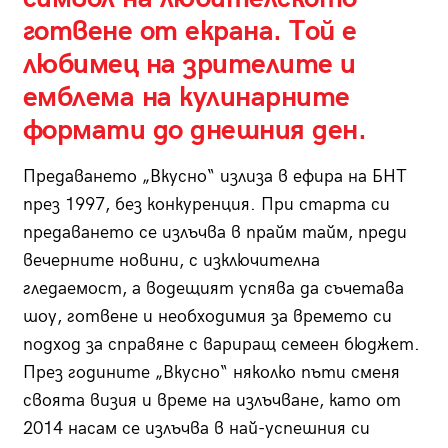
готвене от екрана. Той е
любимец на зрителите и
емблема на кулинарните
формати до днешния ден.
Предаването „Вкусно“ излиза в ефира на БНТ
през 1997, без конкуренция. При старта си
предаването се излъчва в прайм тайм, преди
вечерните новини, с изключителна
гледаемост, а водещият успява да съчетава
шоу, готвене и необходимия за времето си
подход за справяне с вариращ семеен бюджет.
През годините „Вкусно“ няколко пъти сменя
своята визия и време на излъчване, като от
2014 насам се излъчва в най-успешния си