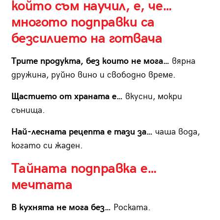
който съм научил, е, че…
многото подправки са
безсилието на готвача
Трите продукта, без които не мога…
вярна
дружина, руйно вино и свободно време.
Щастието от храната е…
вкусни, мокри
сънища.
Най-лесната рецепта е тази за…
чаша вода,
когато си жаден.
Тайната подправка е…
мечтата
В кухнята не мога без…
Роската.