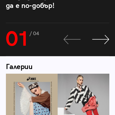
да е по-добър!
01
/ 04
Галерии