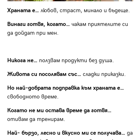
Храната е…
любов, страст, минало и бъдеще.
Винаги готвя, когато…
чакам приятелите си
да дойдат при мен.
Никога не…
ползвам продукти без душа.
Живота си посолявам със…
сладки приказки.
Но най-добрата подправка към храната е…
свободното време.
Когато не ми остава време да готвя…
отивам да тренирам.
Най- бързо, лесно и вкусно ми се получава…
да