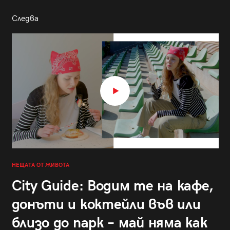
Следва
НЕЩАТА ОТ ЖИВОТА
City Guide: Водим те на кафе,
донъти и коктейли във или
близо до парк – май няма как