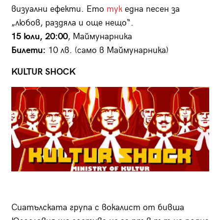
визуални ефекти. Ето
тук
една песен за
„любов, раздяла и още нещо“.
15 юли, 20:00
, Маймунарника
Билети:
10 лв. (само в Маймунарника)
KULTUR SHOCK
Сиатълската група с вокалист от бивша