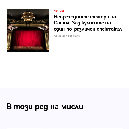
FEATURE
Непреходните театри на
София: Зад кулисите на
един по-различен спектакъл
ОТ ИВАН ПЪРВАНОВ
В този ред на мисли