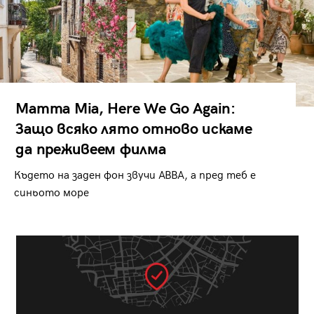
Mamma Mia, Here We Go Again:
Защо всяко лято отново искаме
да преживеем филма
Където на заден фон звучи ABBA, а пред теб е
синьото море