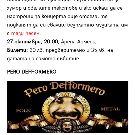
хумор и свежите текстове и ако искаш да се
настроиш за концерта още отсега, те
подканят да си свалиш безплатно музиката им
с
тази песен
.
27 октомври, 20:00
, Арена Армеец
Билети:
30 лв. предварително и 35 лв. на
датата на самото събитие.
PERO DEFFORMERO