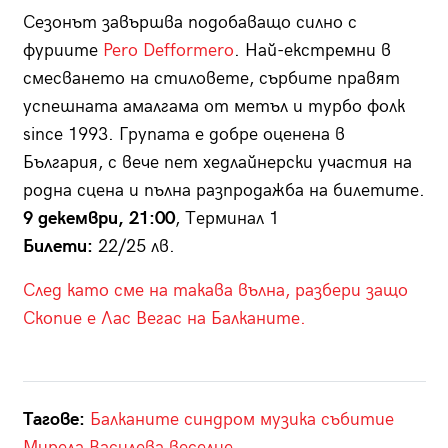
Сезонът завършва подобаващо силно с
фуриите
Pero Defformero
. Най-екстремни в
смесването на стиловете, сърбите правят
успешната амалгама от метъл и турбо фолк
since 1993. Групата е добре оценена в
България, с вече пет хедлайнерски участия на
родна сцена и пълна разпродажба на билетите.
9 декември, 21:00
, Терминал 1
Билети:
22/25 лв.
След като сме на такава вълна, разбери защо
Скопие е Лас Вегас на Балканите.
Тагове:
Балканите
синдром
музика
събитие
Мирела Василева
веселие