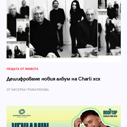
НЕЩАТА ОТ ЖИВОТА
Дешифроваме новия албум на Charli xcx
ОТ БИСЕРКА ГРАМАТИКОВА