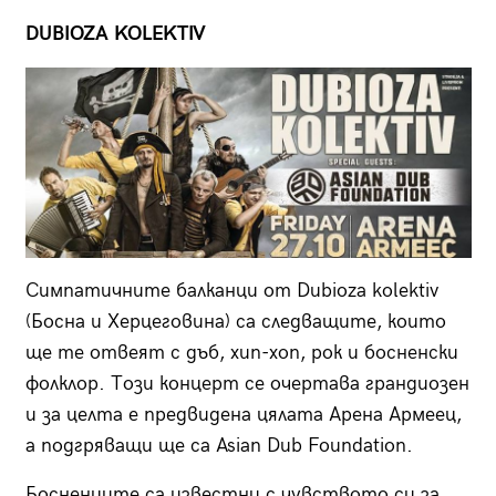
DUBIOZA KOLEKTIV
Симпатичните балканци от Dubioza kolektiv
(Босна и Херцеговина) са следващите, които
ще те отвеят с дъб, хип-хоп, рок и босненски
фолклор. Този концерт се очертава грандиозен
и за целта е предвидена цялата Арена Армеец,
а подгряващи ще са Asian Dub Foundation.
Босненците са известни с чувството си за