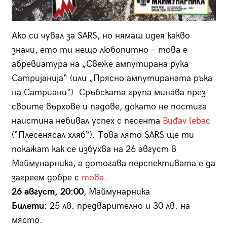
Ако си чувал за SARS, но нямаш идея какво
значи, ето ти нещо любопитно – това е
абревиатура на „Свеже ампутирана рука
Сатријанија“ (или „Прясно ампутираната ръка
на Сатриани“). Сръбската група минава през
своите върхове и падове, докато не постига
наистина небивал успех с песента
Buđav lebac
(“Плесенясал хляб“). Това лято SARS ще ти
покажат как се избухва на 26 август в
Маймунарника, а дотогава перспективата е да
загреем добре с
това
.
26 август, 20:00
, Маймунарника
Билети:
25 лв. предварително и 30 лв. на
място.