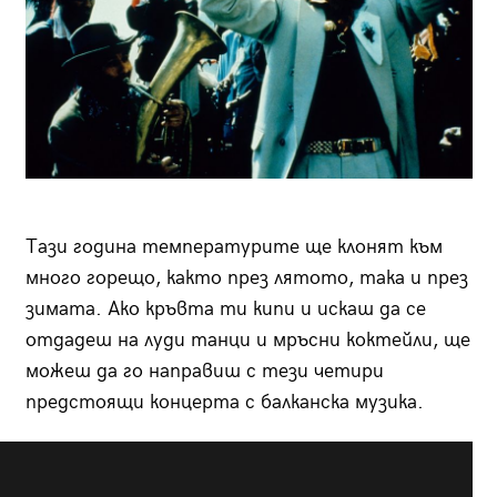
Тази година температурите ще клонят към
много горещо, както през лятото, така и през
зимата. Ако кръвта ти кипи и искаш да се
отдадеш на луди танци и мръсни коктейли, ще
можеш да го направиш с тези четири
предстоящи концерта с балканска музика.