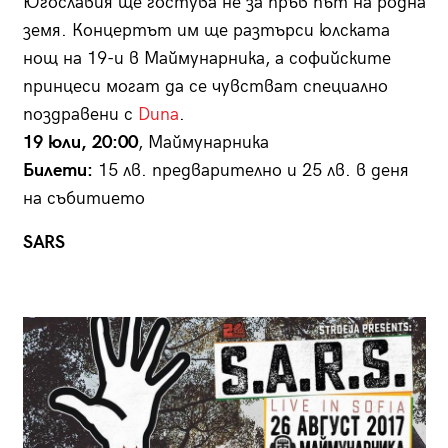
Югославия ще гостува не за пръв път на родна
земя. Концертът им ще разтърси юлската
нощ на 19-и в Маймунарника, а софийските
принцеси могат да се чувстват специално
поздравени с
Duna
.
19 юли, 20:00
, Маймунарника
Билети:
15 лв. предварително и 25 лв. в деня
на събитието
SARS