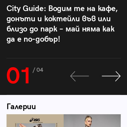
City Guide: Водим те на кафе,
донъти и коктейли във или
близо до парк – май няма как
да е по-добър!
01
/ 04
Галерии