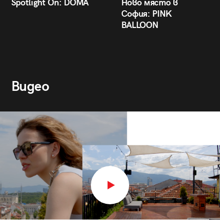
Spotlight On: DÒMA
Ново място в
София: PINK
BALLOON
Видео