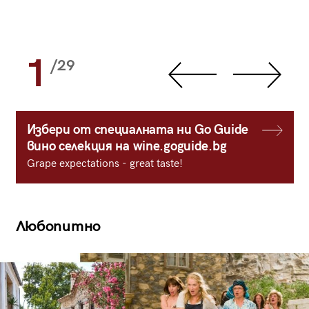
1
/29
Избери от специалната ни Go Guide
вино селекция на wine.goguide.bg
Grape expectations - great taste!
Любопитно