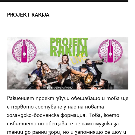
PROJEKT RAKIJA
Ракиеният проект звучи обещаващо и това ще
е първото гостуване у нас на новата
холандско-босненска формация. Това, което
събитието ни обещава, е не само музика за
танци до ранни зори, но и запомнящо се шоу и