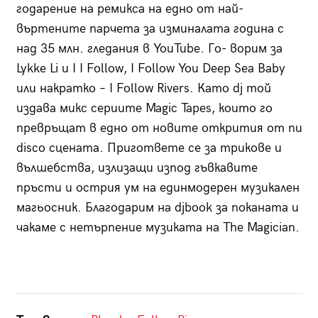
годарение на ремикса на едно от най-
въртените парчета за изминалата година с
над 35 млн. гледания в YouTube. Го- ворим за
Lykke Li и I I Follow, I Follow You Deep Sea Baby
или накратко – I Follow Rivers. Като dj той
издава микс сериите Magic Tapes, които го
превръщат в едно от новите открития от nu
disco сцената. Пригответе се за трикове и
вълшебства, излизащи изпод гъвкавите
пръсти и острия ум на единмодерен музикален
магьосник. Благодарим на djbook за поканата и
чакаме с нетърпение музиката на The Magician.