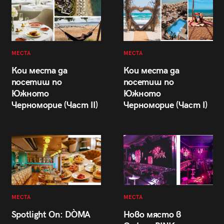
МЕСТА
МЕСТА
Кои места да
Кои места да
посетиш по
посетиш по
Южното
Южното
Черноморие (Част II)
Черноморие (Част I)
МЕСТА
МЕСТА
Spotlight On: DÒMA
Ново място в