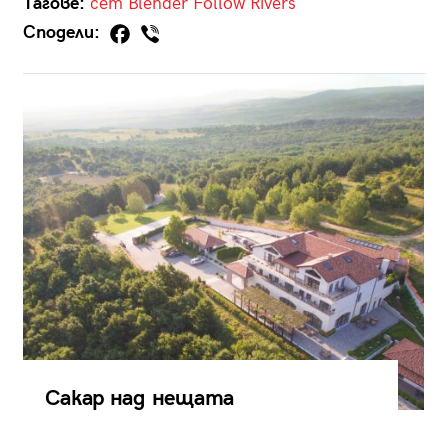
Тагове:
сет
Blender
Follow Rivers
Сподели:
Сакар над нещата