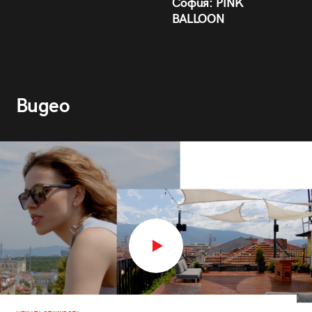
София: PINK
BALLOON
Видео