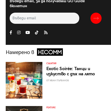
Въведи email, за да получаваш GO Guide
бюлетин
Намерено в
СЪБИТИЯ
Exotic Soirée: Танци и
изкуство с дъх на лято
ОТ ИВАН ПЪРВАНОВ
FEATURE