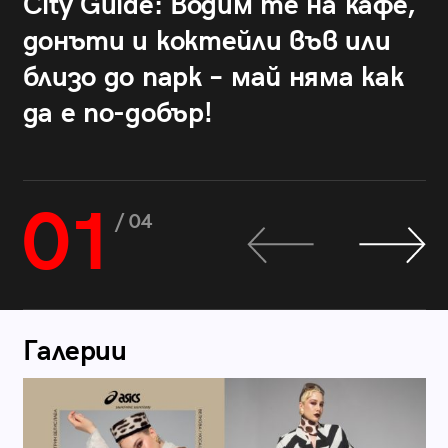
City Guide: Водим те на кафе,
донъти и коктейли във или
близо до парк – май няма как
да е по-добър!
01
/ 04
Галерии