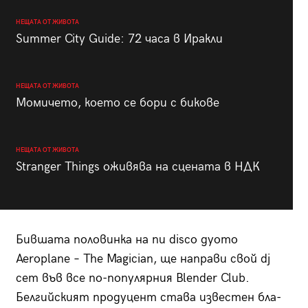
НЕЩАТА ОТ ЖИВОТА
Summer City Guide: 72 часа в Иракли
НЕЩАТА ОТ ЖИВОТА
Момичето, което се бори с бикове
НЕЩАТА ОТ ЖИВОТА
Stranger Things оживява на сцената в НДК
Бившата половинка на nu disco дуото
Aeroplane – The Magician, ще направи свой dj
сет във все по-популярния Blender Club.
Белгийският продуцент става известен бла-