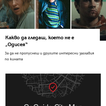
Какво да гледаш, което не е
„Одисея“
За да не пропуснеш и другите интересни заглавия
по кината