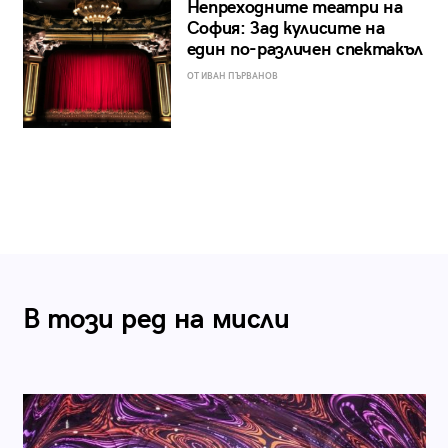
Непреходните театри на
София: Зад кулисите на
един по-различен спектакъл
ОТ ИВАН ПЪРВАНОВ
В този ред на мисли