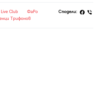
 Live Club
ФаРо
Сподели:
енци Трифонов