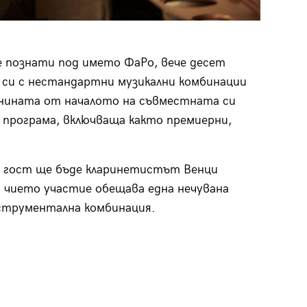
е познати под името ФаРо, вече десет
 си с нестандартни музикални комбинации
шнината от началото на съвместната си
 програма, включваща както премиерни,
 гост ще бъде кларинетистът Венци
 чието участие обещава една нечувана
струментална комбинация.