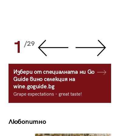
1
2
/29
/
Избери от специалната ни Go
Guide вино селекция на
wine.goguide.bg
Grape expectations - great taste!
Любопитно