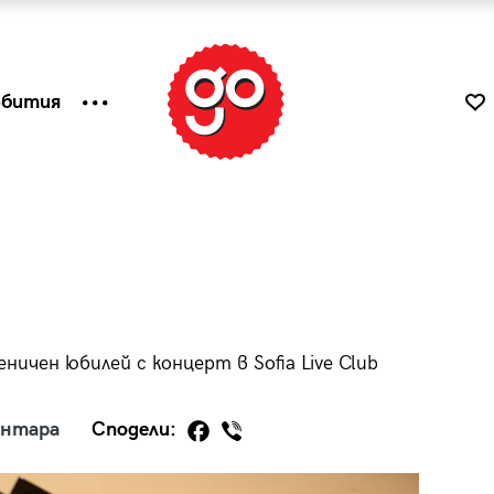
ъбития
ичен юбилей с концерт в Sofia Live Club
ентара
Сподели:
к
Tender is the Wine – Какво
чаша
се пие на Лазурния бряг