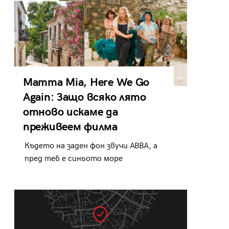
Mamma Mia, Here We Go
Again: Защо всяко лято
отново искаме да
преживеем филма
Където на заден фон звучи ABBA, а
пред теб е синьото море