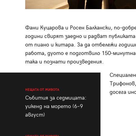
Фани Куцарова и Росен Балкански, по-добр
години свирят заедно и радват публиката
от пиано и китара. За да отбележи годи
работа, дуото е подготвило 150-минутна
така и познати произведения.
Специален
Трифонов,
НЕЩАТА ОТ ЖИВОТА
досега ин
Събития за седмицата:
уикенд на морето (6–9
август)