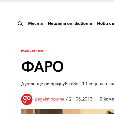
Места
Нещата от живота
Нови с
НОВИ СЪБИТИЯ
ФАРО
Дуото ще отпразнува своя 10-годишен сцен
редакторите
/ 21.05.2013
0 ком
 Shareable:
Summer Prelude: ка
лги вечери и
започва лятото в 