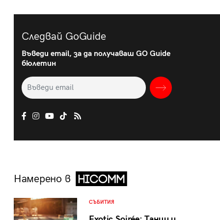
Следвай GoGuide
Въведи email, за да получаваш GO Guide
бюлетин
Намерено в
СЪБИТИЯ
Exotic Soirée: Танци и