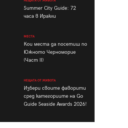
НЕЩАТА ОТ ЖИВОТА
Summer City Guide: 72
часа в Иракли
МЕСТА
Кои места да посетиш по
Южното Черноморие
(Част II)
НЕЩАТА ОТ ЖИВОТА
Избери своите фаворити
сред категориите на Go
Guide Seaside Awards 2026!