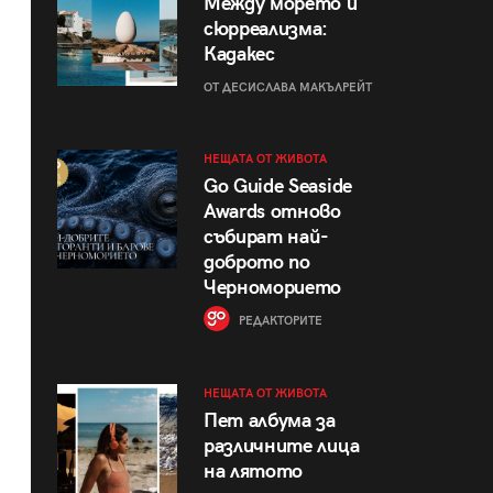
Между морето и
сюрреализма:
Кадакес
ОТ ДЕСИСЛАВА МАКЪЛРЕЙТ
НЕЩАТА ОТ ЖИВОТА
Go Guide Seaside
Awards отново
събират най-
доброто по
Черноморието
РЕДАКТОРИТЕ
НЕЩАТА ОТ ЖИВОТА
Пет албума за
различните лица
на лятото