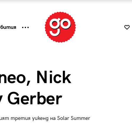
ъбития
neo, Nick
 Gerber
рият третия уикенд на Solar Summer
к
Tender is the Wine – Какво
чаша
се пие на Лазурния бряг