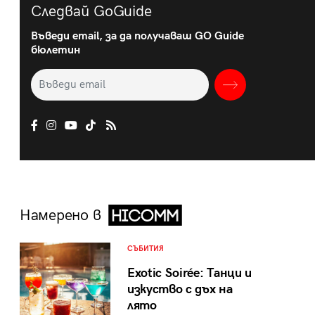
Следвай GoGuide
Въведи email, за да получаваш GO Guide
бюлетин
Намерено в
СЪБИТИЯ
Exotic Soirée: Танци и
изкуство с дъх на
лято