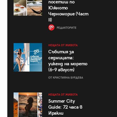
посетиш по
Южното
Черноморие (Част
II)
РЕДАКТОРИТЕ
НЕЩАТА ОТ ЖИВОТА
Събития за
седмицата:
уикенд на морето
(6–9 август)
ОТ КРИСТИЯНА БУРДЕВА
НЕЩАТА ОТ ЖИВОТА
Summer City
Guide: 72 часа в
Иракли