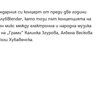
ендарния си концерт от преди две години
в клубBlender, като този път концепцията на
ен микс между електронна и народна музика
на „Грами” Калинка Згурова, Албена Вескова
оли Хубавенска.