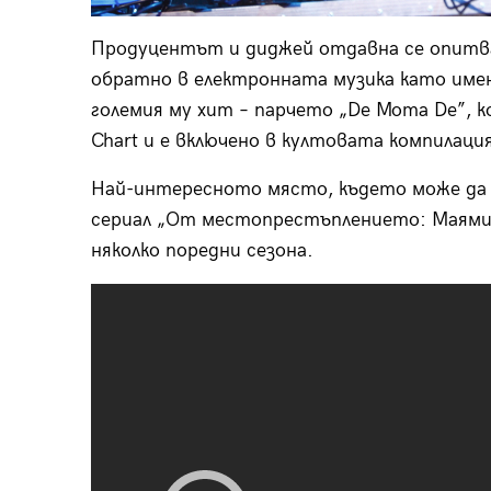
Продуцентът и диджей отдавна се опитва
обратно в електронната музика като име
големия му хит – парчето „De Moma De”, к
Chart и е включено в култовата компилация
Най-интересното място, където може да с
сериал „От местопрестъплението: Маями”
няколко поредни сезона.