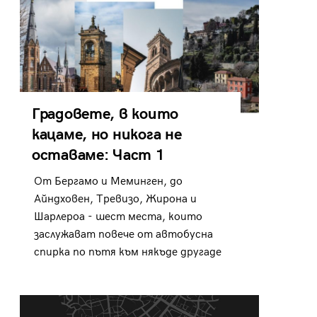
Градовете, в които
кацаме, но никога не
оставаме: Част 1
От Бергамо и Меминген, до
Айндховен, Тревизо, Жирона и
Шарлероа - шест места, които
заслужават повече от автобусна
спирка по пътя към някъде другаде