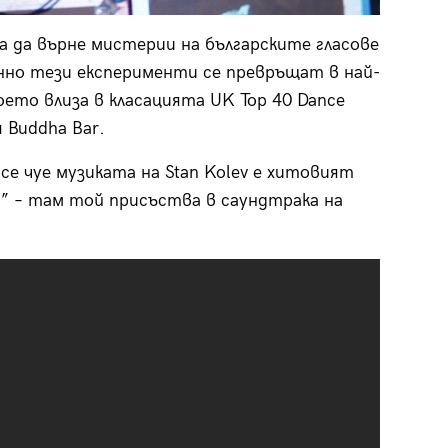
 да върне мистерии на българските гласове
нно тези експерименти се превръщат в най-
оето влиза в класацията UK Top 40 Dance
 Buddha Bar.
е чуе музиката на Stan Kolev е хитовият
 – там той присъства в саундтрака на