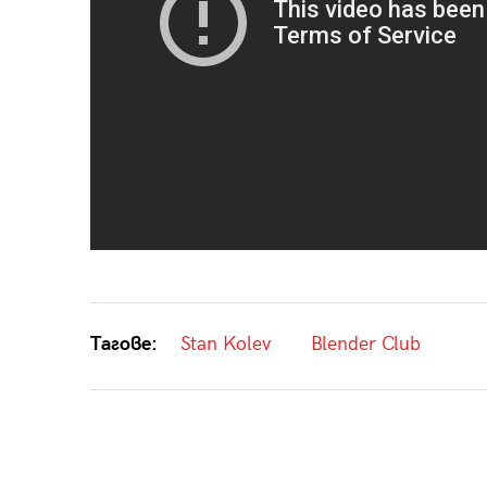
Тагове:
Stan Kolev
Blender Club