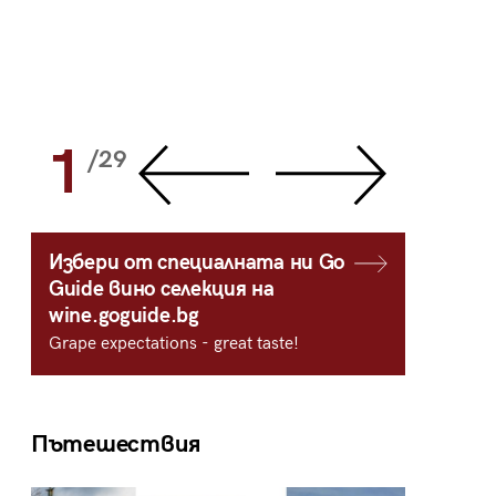
1
2
/29
/
Избери от специалната ни Go
Guide вино селекция на
wine.goguide.bg
Grape expectations - great taste!
Пътешествия