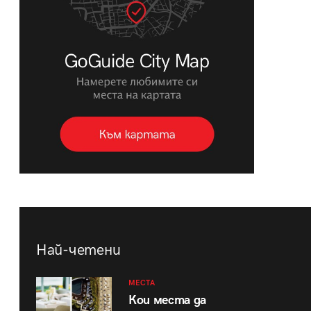
Най-четени
МЕСТА
Кои места да