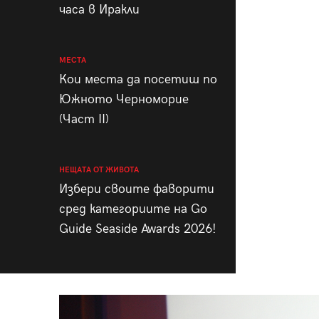
часа в Иракли
МЕСТА
Кои места да посетиш по
Южното Черноморие
(Част II)
НЕЩАТА ОТ ЖИВОТА
Избери своите фаворити
сред категориите на Go
Guide Seaside Awards 2026!