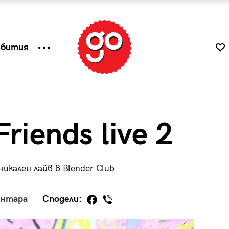
ъбития
riends live 2
икален лайв в Blender Club
ентара
Сподели:
к
Tender is the Wine – Какво
чаша
се пие на Лазурния бряг