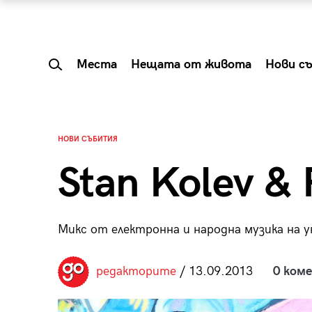
Места
Нещата от живота
Нови с
НОВИ СЪБИТИЯ
Stan Kolev & F
Микс от електронна и народна музика на ун
редакторите
/ 13.09.2013
0 ком
 Shareable:
Summer Prelude: ка
лги вечери и
започва лятото в 