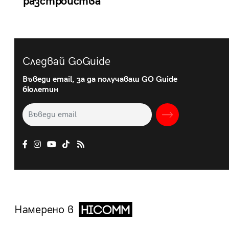
разстройства
Следвай GoGuide
Въведи email, за да получаваш GO Guide
бюлетин
Намерено в