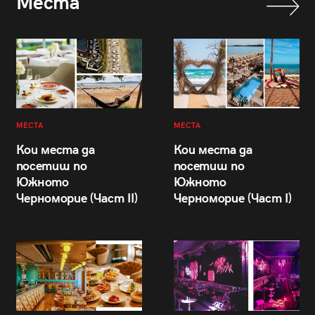
Места
МЕСТА
МЕСТА
Кои места да
Кои места да
посетиш по
посетиш по
Южното
Южното
Черноморие (Част II)
Черноморие (Част I)