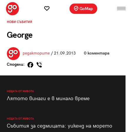
GoMap
НОВИ СЪБИТИЯ
George
редакторите
/ 21.09.2013
0 коментара
Сподели:
НЕЩАТА ОТ ЖИВОТА
Лятото винаги е в минало време
НЕЩАТА ОТ ЖИВОТА
Събития за седмицата: уикенд на морето