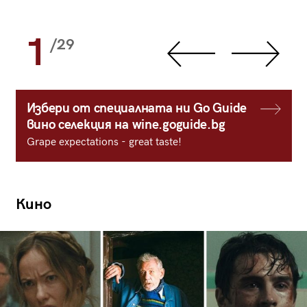
1
/29
Избери от специалната ни Go Guide
вино селекция на wine.goguide.bg
Grape expectations - great taste!
Кино