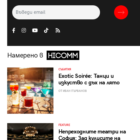
Намерено в
СЪБИТИЯ
Exotic Soirée: Танци и
изкуство с дъх на лято
ОТ ИВАН ПЪРВАНОВ
FEATURE
Непреходните театри на
София: Зад кулисите на