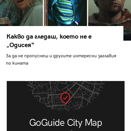
Какво да гледаш, което не е
„Одисея“
За да не пропуснеш и другите интересни заглавия
по кината