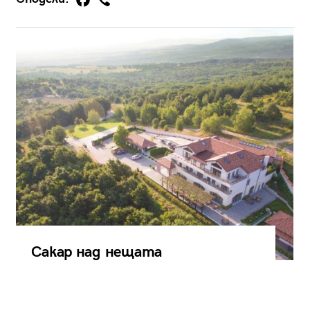
Сакар над нещата