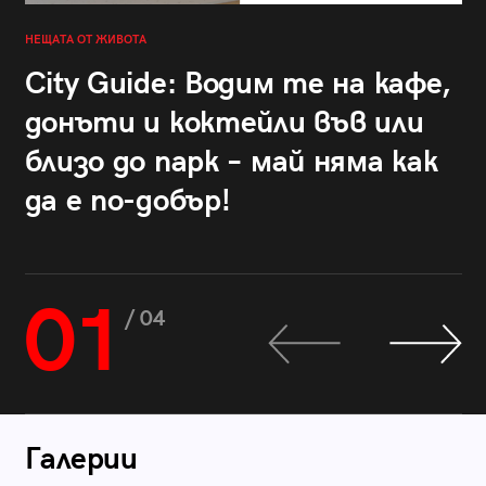
НЕЩАТА ОТ ЖИВОТА
City Guide: Водим те на кафе,
донъти и коктейли във или
близо до парк – май няма как
да е по-добър!
01
/ 04
Галерии