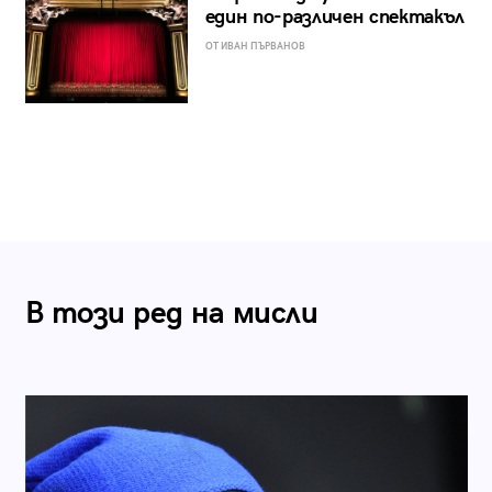
един по-различен спектакъл
ОТ ИВАН ПЪРВАНОВ
В този ред на мисли