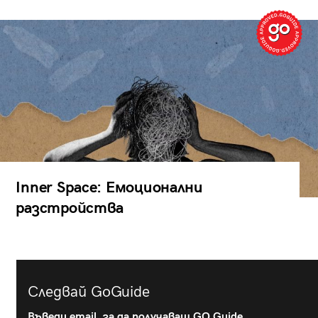
Inner Space: Емоционални
разстройства
Следвай GoGuide
Въведи email, за да получаваш GO Guide