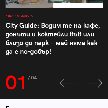
НЕЩАТА ОТ ЖИВОТА
City Guide: Водим те на кафе,
донъти и коктейли във или
близо до парк – май няма как
да е по-добър!
01
/ 04