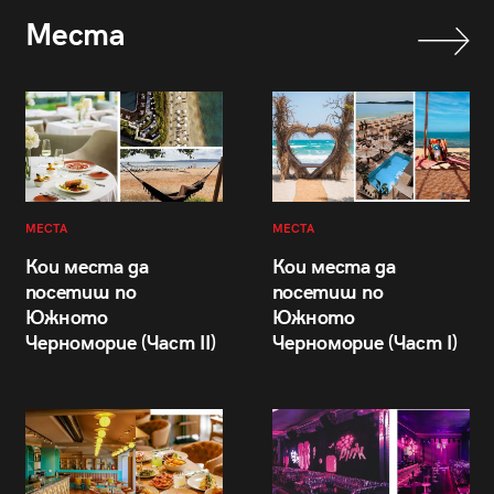
Места
МЕСТА
МЕСТА
Кои места да
Кои места да
посетиш по
посетиш по
Южното
Южното
Черноморие (Част II)
Черноморие (Част I)