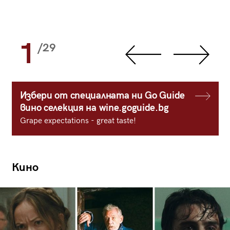
1
/29
Избери от специалната ни Go Guide
вино селекция на wine.goguide.bg
Grape expectations - great taste!
Кино