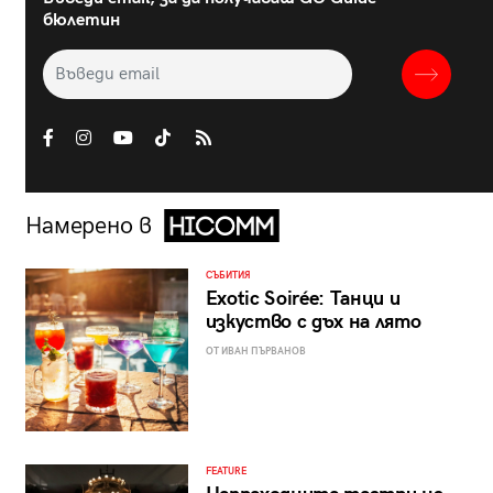
бюлетин
Намерено в
СЪБИТИЯ
Exotic Soirée: Танци и
изкуство с дъх на лято
ОТ ИВАН ПЪРВАНОВ
FEATURE