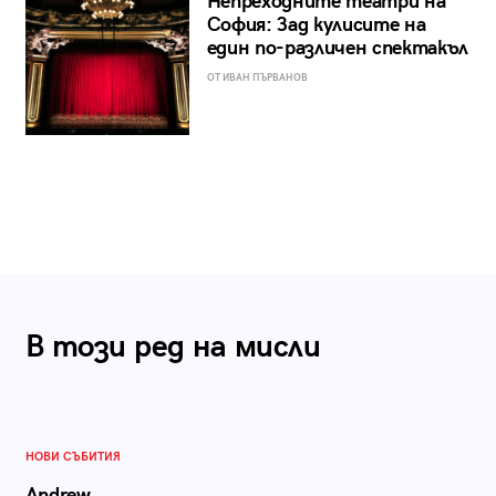
Непреходните театри на
София: Зад кулисите на
един по-различен спектакъл
ОТ ИВАН ПЪРВАНОВ
В този ред на мисли
НОВИ СЪБИТИЯ
Andrew