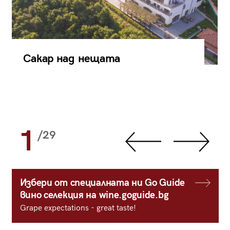
Сакар над нещата
1
/29
Избери от специалната ни Go Guide
вино селекция на wine.goguide.bg
Grape expectations - great taste!