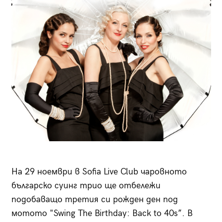
На 29 ноември в Sofia Live Club чаровното
българско суинг трио ще отбележи
подобаващо третия си рожден ден под
мотото "Swing The Birthday: Back to 40s”. В