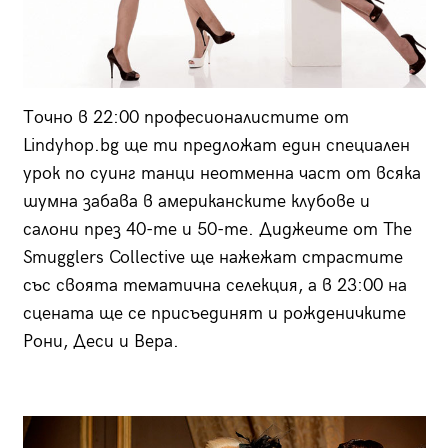
Точно в 22:00 професионалистите от
Lindyhop.bg ще ти предложат един специален
урок по суинг танци неотменна част от всяка
шумна забава в американските клубове и
салони през 40-те и 50-те. Диджеите от The
Smugglers Collective ще нажежат страстите
със своята тематична селекция, а в 23:00 на
сцената ще се присъединят и рожденичките
Рони, Деси и Вера.