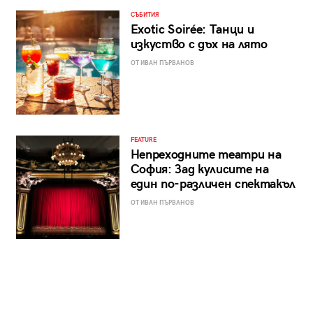
СЪБИТИЯ
Exotic Soirée: Танци и
изкуство с дъх на лято
ОТ ИВАН ПЪРВАНОВ
FEATURE
Непреходните театри на
София: Зад кулисите на
един по-различен спектакъл
ОТ ИВАН ПЪРВАНОВ