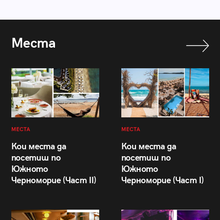
Места
МЕСТА
МЕСТА
Кои места да
Кои места да
посетиш по
посетиш по
Южното
Южното
Черноморие (Част II)
Черноморие (Част I)