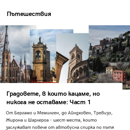
Пътешествия
Градовете, в които кацаме, но
никога не оставаме: Част 1
От Бергамо и Меминген, до Айндховен, Тревизо,
Жирона и Шарлероа - шест места, които
заслужават повече от автобусна спирка по пътя