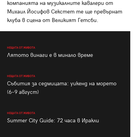
компанията на музикалните кавалери от
Михаил Йосифов Секстет те ще превърнат
клуба в сцена от Великият Гетсби.
НЕЩАТА ОТ ЖИВОТА
Лятото винаги е в минало време
НЕЩАТА ОТ ЖИВОТА
Събития за седмицата: уикенд на морето
(6–9 август)
НЕЩАТА ОТ ЖИВОТА
Summer City Guide: 72 часа в Иракли