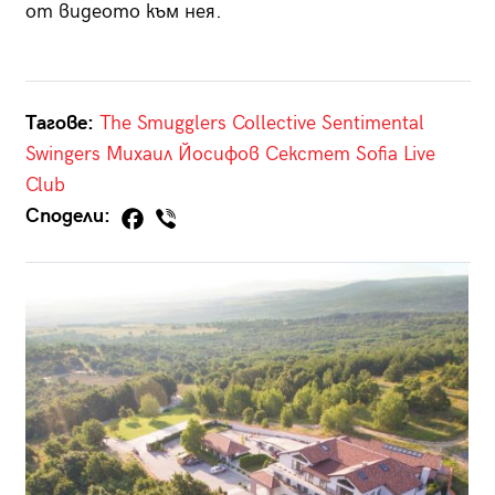
от видеото към нея.
Тагове:
The Smugglers Collective
Sentimental
Swingers
Михаил Йосифов Секстет
Sofia Live
Club
Сподели: