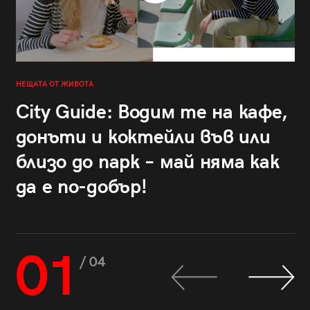
НЕЩАТА ОТ ЖИВОТА
City Guide: Водим те на кафе,
донъти и коктейли във или
близо до парк – май няма как
да е по-добър!
01
/ 04