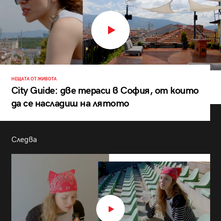
НЕЩАТА ОТ ЖИВОТА
City Guide: две тераси в София, от които
да се насладиш на лятото
Следва