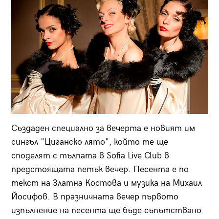
Създаден специално за вечерта е новият им
сингъл "Циганско лято", който те ще
споделят с тълпата в Sofia Live Club в
предстоящата петък вечер. Песента е по
текст на Златна Костова и музика на Михаил
Йосифов. В празничната вечер първото
изпълнение на песента ще бъде съпътствано