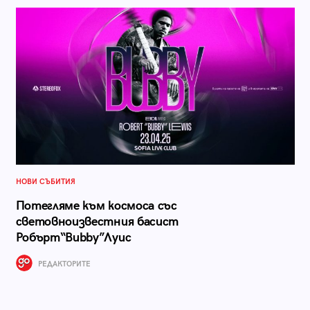
НОВИ СЪБИТИЯ
Потегляме към космоса със
световноизвестния басист
Робърт“Bubby”Луис
РЕДАКТОРИТЕ