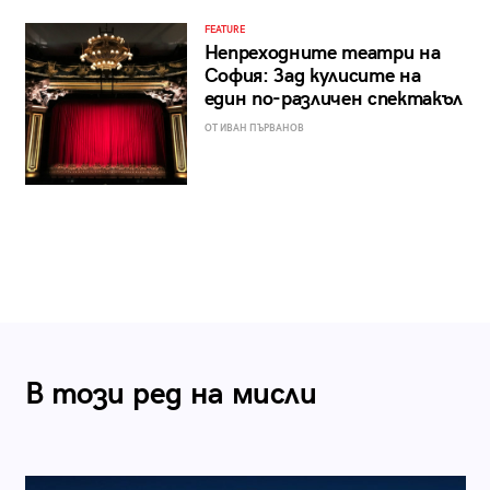
FEATURE
Непреходните театри на
София: Зад кулисите на
един по-различен спектакъл
ОТ ИВАН ПЪРВАНОВ
В този ред на мисли