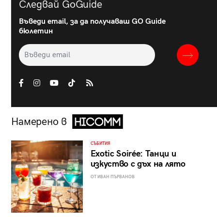
Следвай GoGuide
Въведи email, за да получаваш GO Guide
бюлетин
Намерено в
СЪБИТИЯ
Exotic Soirée: Танци и
изкуство с дъх на лято
ОТ ИВАН ПЪРВАНОВ