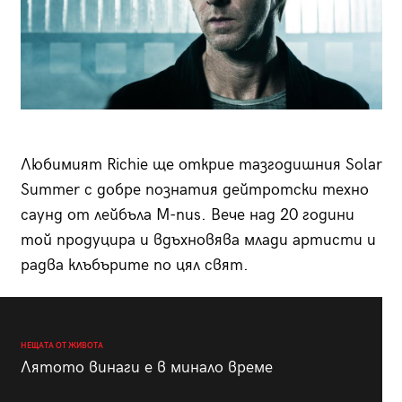
Любимият Richie ще открие тазгодишния Solar
Summer с добре познатия дейтротски техно
саунд от лейбъла М-nus. Вече над 20 години
той продуцира и вдъхновява млади артисти и
радва клъбърите по цял свят.
НЕЩАТА ОТ ЖИВОТА
Лятото винаги е в минало време