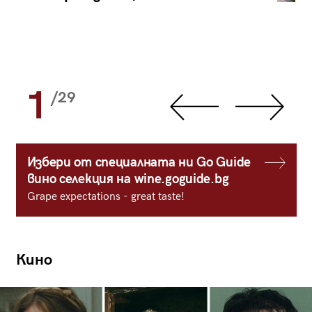
1
/29
Избери от специалната ни Go Guide
вино селекция на wine.goguide.bg
Grape expectations - great taste!
Кино