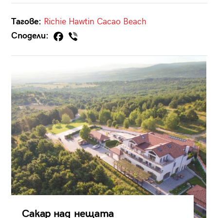
Тагове:
Richie Hawtin
Cacao Beach
Сподели:
Сакар над нещата