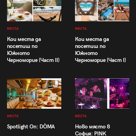
МЕСТА
МЕСТА
Кои места да
Кои места да
посетиш по
посетиш по
Южното
Южното
Черноморие (Част II)
Черноморие (Част I)
МЕСТА
МЕСТА
Spotlight On: DÒMA
Ново място в
София: PINK