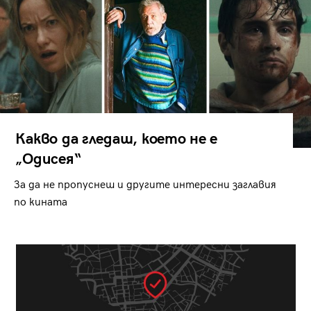
Какво да гледаш, което не е
„Одисея“
За да не пропуснеш и другите интересни заглавия
по кината