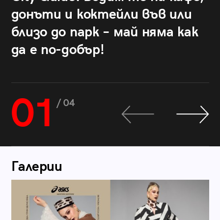
донъти и коктейли във или
близо до парк – май няма как
да е по-добър!
01
/ 04
Галерии