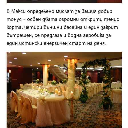
В Макси определено мислят за вашия добър
тонус – освен двата огромни открити те­нис
корта, четири външни басейна и един закрит
вът­решен, се предлага и водна аеробика за
един истински енергичен старт на деня.