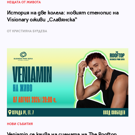
НЕЩАТА ОТ ЖИВОТА
История на две колела: новият стенопис на
Visionary оживи „Славянска“
ОТ КРИСТИЯНА БУРДЕВА
НОВИ СЪБИТИЯ
Veniamin се качва на сцената на The Rooftop