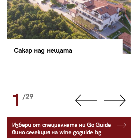
Сакар над нещата
1
/29
Избери от специалната ни Go Guide
вино селекция на wine.goguide.bg