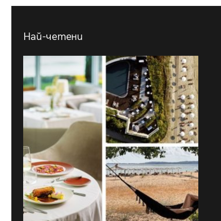
Най-четени