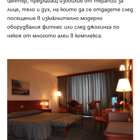
център, предлагащ изобилие от терапии за
лице, тяло и дух, на които да се отдадете след
посещение в изключително модерно
оборудвания фитнес или след джогинга по
някоя от многото алеи в комплекса.