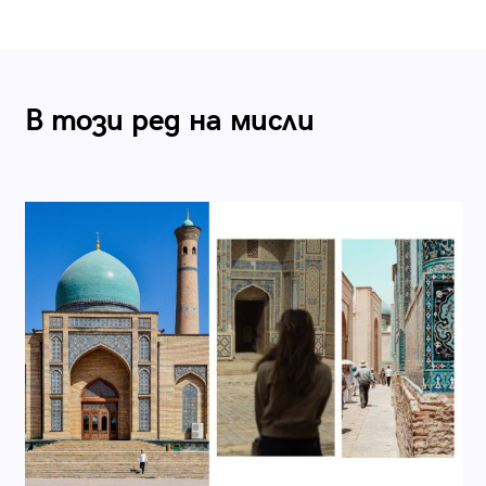
В този ред на мисли