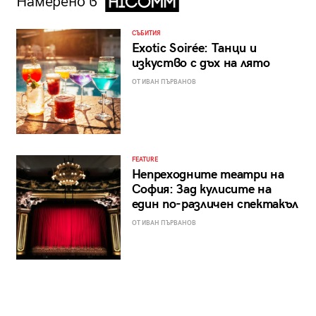
Намерено в
СЪБИТИЯ
Exotic Soirée: Танци и
изкуство с дъх на лято
ОТ ИВАН ПЪРВАНОВ
FEATURE
Непреходните театри на
София: Зад кулисите на
един по-различен спектакъл
ОТ ИВАН ПЪРВАНОВ