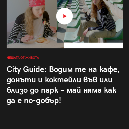
НЕЩАТА ОТ ЖИВОТА
City Guide: Водим те на кафе,
донъти и коктейли във или
близо до парк – май няма как
да е по-добър!