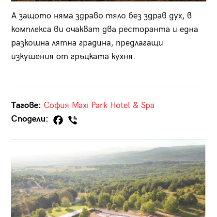
А защото няма здраво тяло без здрав дух, в
комплекса ви очакват два ресторанта и една
разкошна лятна градина, предлагащи
изкушения от гръцката кухня.
Тагове:
София
Maxi Park Hotel & Spa
Сподели: