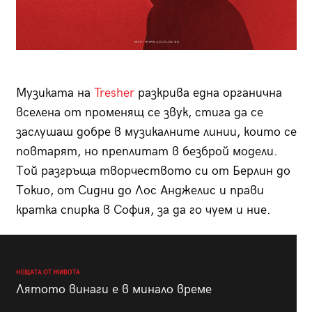
Музиката на
Tresher
разкрива една органична
вселена от променящ се звук, стига да се
заслушаш добре в музикалните линии, които се
повтарят, но преплитат в безброй модели.
Той разгръща творчеството си от Берлин до
Токио, от Сидни до Лос Анджелис и прави
кратка спирка в София, за да го чуем и ние.
НЕЩАТА ОТ ЖИВОТА
Лятото винаги е в минало време