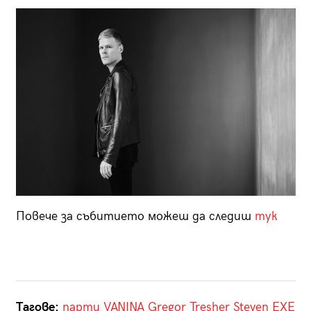
Повече за събитието можеш да следиш
тук
Тагове:
парти
VANINA
Gregor Tresher
Steven
ЕХЕ