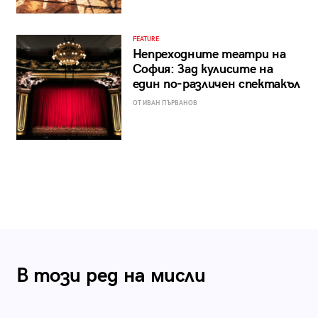
FEATURE
Непреходните театри на
София: Зад кулисите на
един по-различен спектакъл
ОТ ИВАН ПЪРВАНОВ
В този ред на мисли