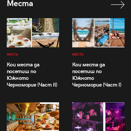
Места
МЕСТА
МЕСТА
Кои места да
Кои места да
посетиш по
посетиш по
Южното
Южното
Черноморие (Част II)
Черноморие (Част I)