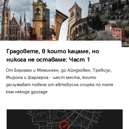
Градовете, в които кацаме, но
никога не оставаме: Част 1
От Бергамо и Меминген, до Айндховен, Тревизо,
Жирона и Шарлероа - шест места, които
заслужават повече от автобусна спирка по пътя
към някъде другаде