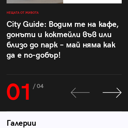
НЕЩАТА ОТ ЖИВОТА
City Guide: Водим те на кафе,
донъти и коктейли във или
близо до парк – май няма как
да е по-добър!
01
/ 04
Галерии