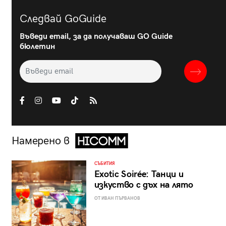
Следвай GoGuide
Въведи email, за да получаваш GO Guide
бюлетин
Намерено в
СЪБИТИЯ
Exotic Soirée: Танци и
изкуство с дъх на лято
ОТ ИВАН ПЪРВАНОВ