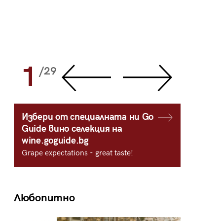
1
2
/29
/
Избери от специалната ни Go
Guide вино селекция на
wine.goguide.bg
Grape expectations - great taste!
Любопитно