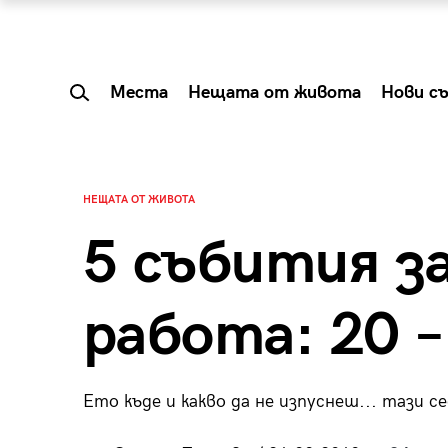
Места
Нещата от живота
Нови с
НЕЩАТА ОТ ЖИВОТА
5 събития за
работа: 20 –
Ето къде и какво да не изпуснеш... тази с
 Shareable:
Summer Prelude: ка
лги вечери и
започва лятото в 