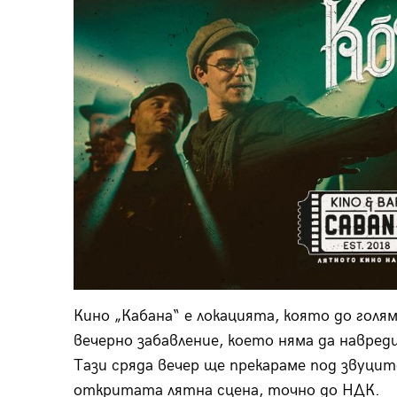
Кино „Кабана“ е локацията, която до голя
вечерно забавление, което няма да навред
Тази сряда вечер ще прекараме под звуците
откритата лятна сцена, точно до НДК.