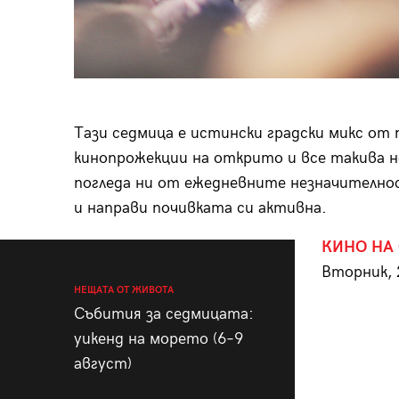
Тази седмица е истински градски микс от 
кинопрожекции на открито и все такива н
погледа ни от ежедневните незначително
и направи почивката си активна.
КИНО НА
Вторник, 
НЕЩАТА ОТ ЖИВОТА
Събития за седмицата:
уикенд на морето (6–9
август)