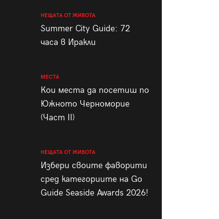
НЕЩАТА ОТ ЖИВОТА
Summer City Guide: 72
часа в Иракли
МЕСТА
Кои места да посетиш по
Южното Черноморие
(Част II)
НЕЩАТА ОТ ЖИВОТА
Избери своите фаворити
сред категориите на Go
Guide Seaside Awards 2026!