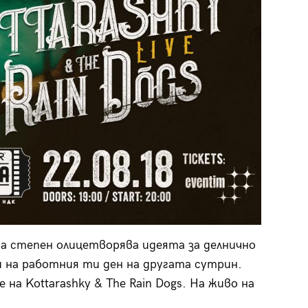
ма степен олицетворява идеята за делнично
и на работния ти ден на другата сутрин.
 на Kottarashky & The Rain Dogs. На живо на