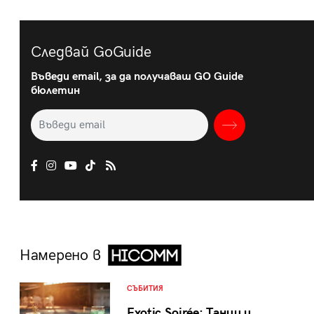
Следвай GoGuide
Въведи email, за да получаваш GO Guide
бюлетин
Намерено в
СЪБИТИЯ
Exotic Soirée: Танци и