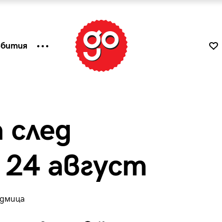
ъбития
 след
 24 август
едмица
к
Tender is the Wine – Какво
чаша
се пие на Лазурния бряг