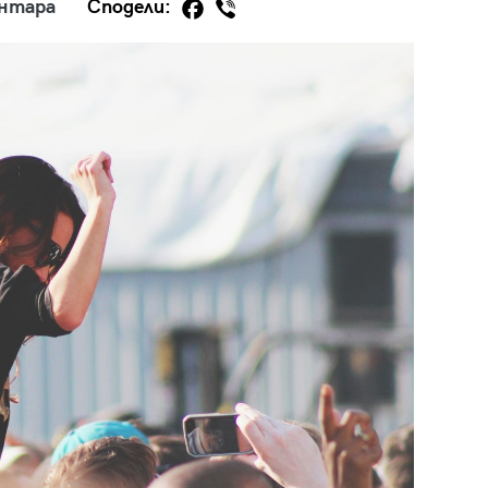
ентара
Сподели:
29
/29