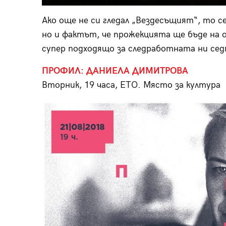
Ако още не си гледал „Вездесъщият“, то 
но и фактът, че прожекцията ще бъде на
супер подходящо за следработната ни сед
ПРОФИЛ: ДАНИЕЛА ДИМИТРОВА
Вторник, 19 часа, ЕТО. Място за култура