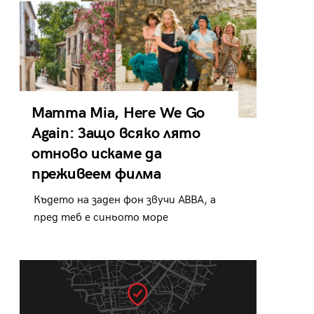
Mamma Mia, Here We Go
Again: Защо всяко лято
отново искаме да
преживеем филма
Където на заден фон звучи ABBA, а
пред теб е синьото море