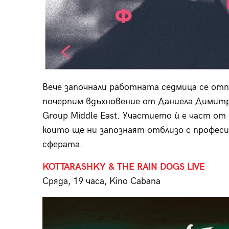
Вече започнали работната седмица се отп
почерпим вдъхновение от Даниела Димитр
Group Middle East. Участието ѝ е част от
които ще ни запознаят отблизо с професи
сферата.
KOTTARASHKY & THE RAIN DOGS LIVE
Сряда, 19 часа, Kino Cabana