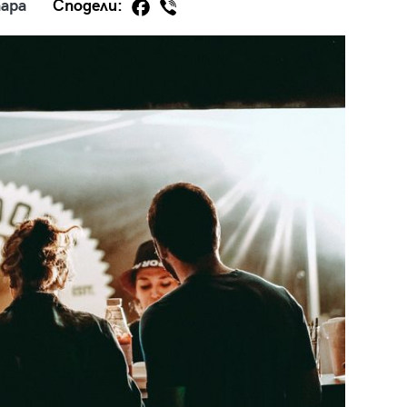
ара
Сподели:
29
/29