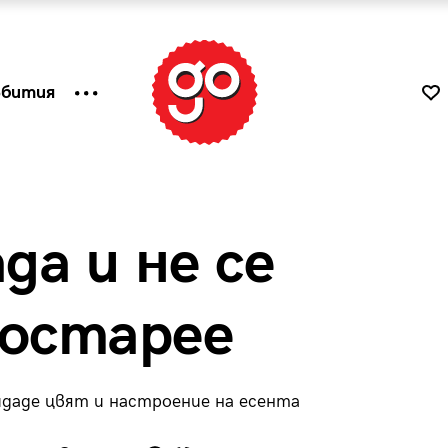
ъбития
а и не се
 остарее
ридаде цвят и настроение на есента
к
Tender is the Wine – Какво
чаша
се пие на Лазурния бряг