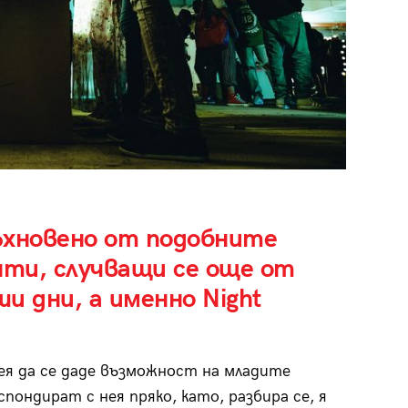
ъхновено от подобните
нти, случващи се още от
ши дни, а именно Night
ея да се даде възможност на младите
спондират с нея пряко, като, разбира се, я