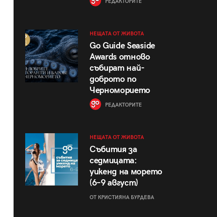
РЕДАКТОРИТЕ
НЕЩАТА ОТ ЖИВОТА
Go Guide Seaside
Awards отново
събират най-
доброто по
Черноморието
РЕДАКТОРИТЕ
НЕЩАТА ОТ ЖИВОТА
Събития за
седмицата:
уикенд на морето
(6–9 август)
ОТ КРИСТИЯНА БУРДЕВА