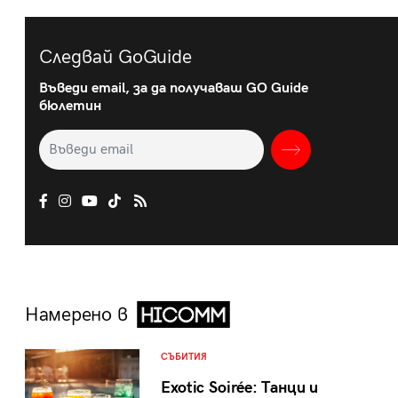
Следвай GoGuide
Въведи email, за да получаваш GO Guide
бюлетин
Намерено в
СЪБИТИЯ
Exotic Soirée: Танци и