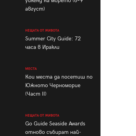
уикенд на морето (6–9
август)
НЕЩАТА ОТ ЖИВОТА
Summer City Guide: 72
часа в Иракли
МЕСТА
Кои места да посетиш по
Южното Черноморие
(Част II)
НЕЩАТА ОТ ЖИВОТА
Go Guide Seaside Awards
отново събират най-