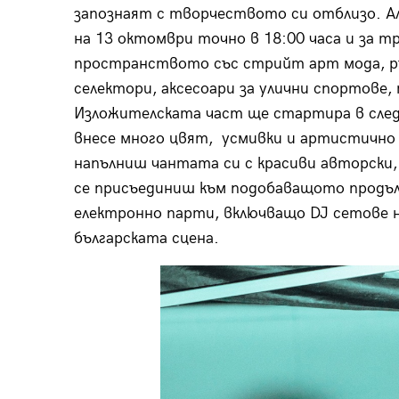
запознаят с творчеството си отблизо. А
на 13 октомври точно в 18:00 часа и за 
пространството със стрийт арт мода, ръ
селектори, аксесоари за улични спортове,
Изложителската част ще стартира в следо
внесе много цвят, усмивки и артистично 
напълниш чантата си с красиви авторски, 
се присъединиш към подобаващото продъл
електронно парти, включващо DJ сетове 
българската сцена.