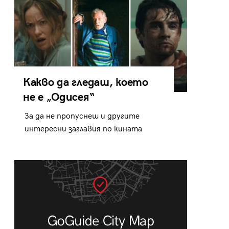
Какво да гледаш, което
не е „Одисея“
За да не пропуснеш и другите
интересни заглавия по кината