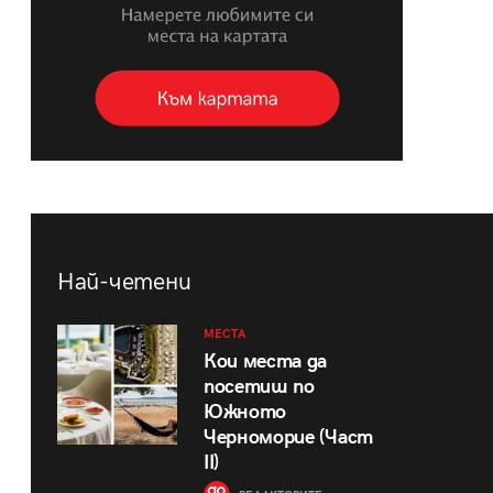
Най-четени
МЕСТА
Кои места да
посетиш по
Южното
Черноморие (Част
II)