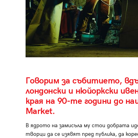
Говорим за събитието, вд
лондонски и нюйоркски иве
края на 90-те години до на
Market.
В ядрото на замисъла му стои добрата ид
творци да се изявят пред публика, да коре