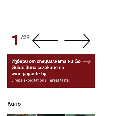
1
2
/29
/
Избери от специалната ни Go
Guide вино селекция на
wine.goguide.bg
Grape expectations - great taste!
Кино