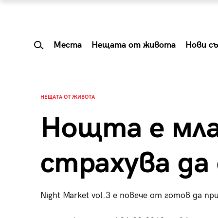
Места
Нещата от живота
Нови с
НЕЩАТА ОТ ЖИВОТА
Нощта е млад
страхува да
Night Market vol.3 е повече от готов да п
 Shareable:
Summer Prelude: ка
лги вечери и
започва лятото в 