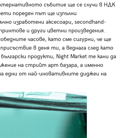
лтернативното събитие ще се случи в НДК
трети пореден път ще изпълни
чно изработени аксесоари, secondhand-
 принтове и други цветни произведения.
бедните часове, като сме сигурни, че ще
присъствие в деня ти, а веднага след като
български продукти, Night Market те кани да
жение на стрийт арт базара, а именно
на едни от най-иновативните диджеи на