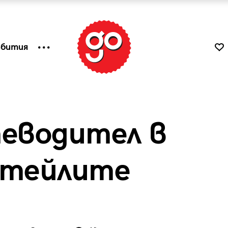
ъбития
еводител в
ктейлите
к
Tender is the Wine – Какво
чаша
се пие на Лазурния бряг