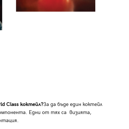
ld Class коктейл?
За да бъде един коктейл
 компонента. Едни от тях са визията,
нтация.