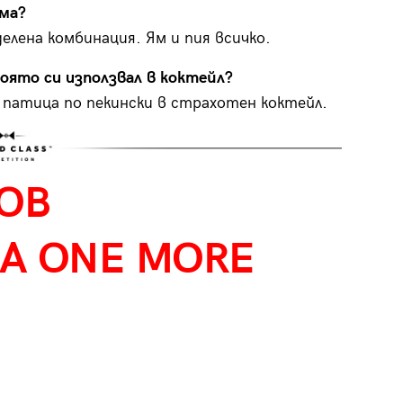
ма?
елена комбинация. Ям и пия всичко.
оято си използвал в коктейл?
патица по пекински в страхотен коктейл.
ОВ
А ONE MORE