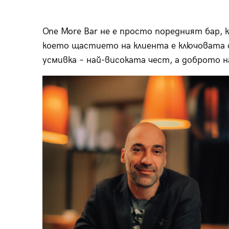
One More Bar не е просто поредният бар, 
което щастието на клиента е ключовата с
усмивка – най-високата чест, а доброто 