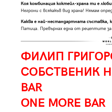
Коя комбинация коктейл-храна ти е люби
Негрони с всякакъв вид храна! Нямам опред
Каква е най-нестандартната съставка, к
Патица. Превърнах една от рецептите за 
ФИЛИП ГРИГОР
СОБСТВЕНИК Н
BAR
ONE MORE BAR