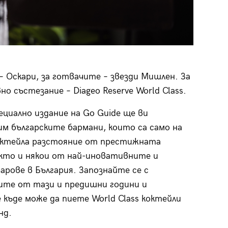
 Оскари, за готвачите – звезди Мишлен. За
 състезание – Diageo Reserve World Class.
ециално издание на Go Guide ще ви
м българските бармани, които са само на
октейла разстояние от престижната
кто и някои от най-иновативните и
арове в България. Запознайте се с
те от тази и предишни години и
 къде може да пиете World Class коктейли
нд.