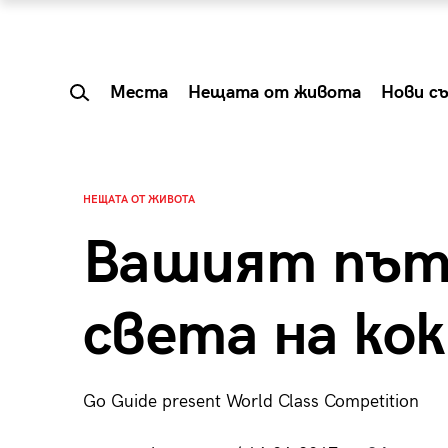
Места
Нещата от живота
Нови с
НЕЩАТА ОТ ЖИВОТА
Вашият път
света на ко
Go Guide present World Class Competition
 Shareable:
Summer Prelude: ка
лги вечери и
започва лятото в 