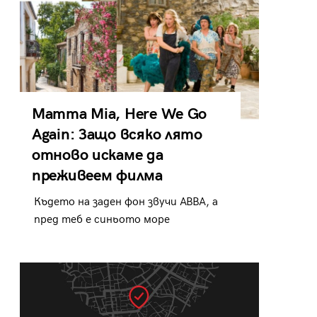
Mamma Mia, Here We Go
Again: Защо всяко лято
отново искаме да
преживеем филма
Където на заден фон звучи ABBA, а
пред теб е синьото море