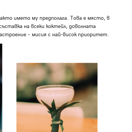
както името му предполага. Това е място, в
ъставка на всеки коктейл, доволната
настроение – мисия с най-висок приоритет.