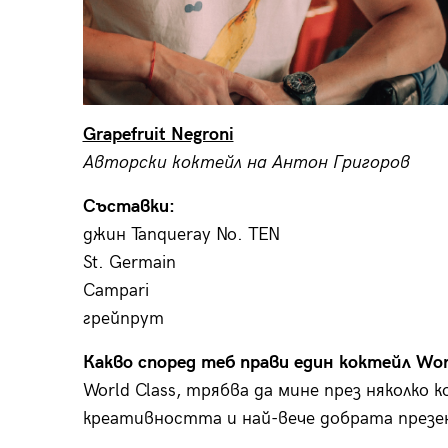
Grapefruit Negroni
Авторски коктейл на Антон Григоров
Съставки:
джин Tanqueray No. TEN
St. Germain
Campari
грейпрут
Какво според теб прави един коктейл Wor
World Class, трябва да мине през няколко
креативността и най-вече добрата презе