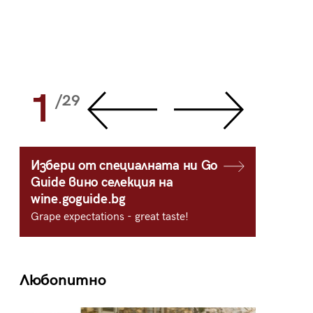
1
2
/29
/
Избери от специалната ни Go
Guide вино селекция на
wine.goguide.bg
Grape expectations - great taste!
Любопитно