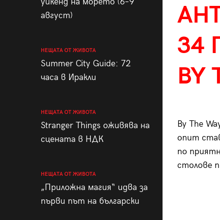
уикенд на морето (6–9
АН
август)
34
НЕЩАТА ОТ ЖИВОТА
Summer City Guide: 72
BY 
часа в Иракли
НЕЩАТА ОТ ЖИВОТА
By The Wa
Stranger Things оживява на
опит став
сцената в НДК
по приятн
столове п
НЕЩАТА ОТ ЖИВОТА
„Приложна магия“ идва за
първи път на български