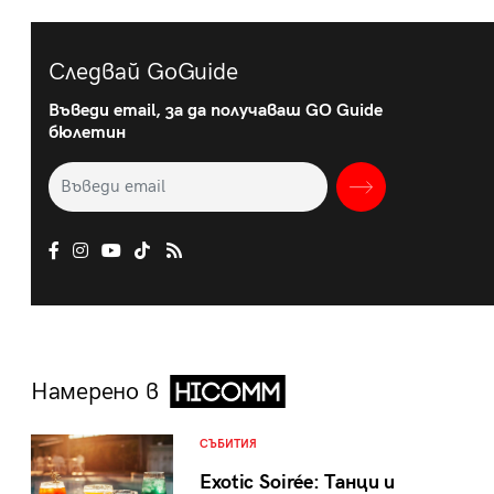
Следвай GoGuide
Въведи email, за да получаваш GO Guide
бюлетин
Намерено в
СЪБИТИЯ
Exotic Soirée: Танци и