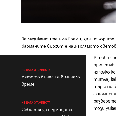
За музикантите има Грами, за актьорите –
барманите върхът е най-голямото световно
В това сп
представи
НЕЩАТА ОТ ЖИВОТА
няколко к
Лятото винаги е в минало
титла, ка
време
търсени б
финалисти
разберете
НЕЩАТА ОТ ЖИВОТА
този уике
Събития за седмицата: