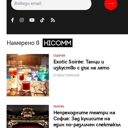
Намерено в
СЪБИТИЯ
Exotic Soirée: Танци и
изкуство с дъх на лято
ОТ ИВАН ПЪРВАНОВ
FEATURE
Непреходните театри на
София: Зад кулисите на
един по-различен спектакъл