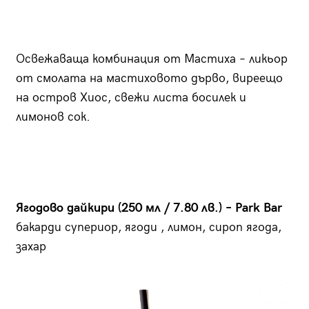
Освежаваща комбинация от Мастиха – ликьор
от смолата на мастиховото дърво, виреещо
на остров Хиос, свежи листа босилек и
лимонов сок.
Ягодово дайкири (250 мл / 7.80 лв.) – Park Bar
бакарди супериор, ягоди , лимон, сироп ягода,
захар