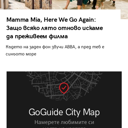
Mamma Mia, Here We Go Again:
Защо всяко лято отново искаме
да преживеем филма
Където на заден фон звучи ABBA, а пред теб е
синьото море