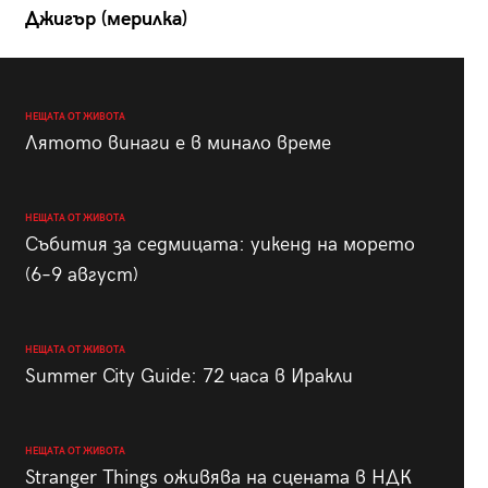
Джигър (мерилка)
НЕЩАТА ОТ ЖИВОТА
Лятото винаги е в минало време
НЕЩАТА ОТ ЖИВОТА
Събития за седмицата: уикенд на морето
(6–9 август)
НЕЩАТА ОТ ЖИВОТА
Summer City Guide: 72 часа в Иракли
НЕЩАТА ОТ ЖИВОТА
Stranger Things оживява на сцената в НДК