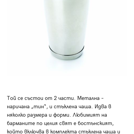
Той се състои от 2 части. Метална –
наричана „тин“, и стъклена чаша. Идва в
няколко размера и форми. Любимият на
барманите по целия свят е бостънският,
който включва в комплекта стъклена чаша и