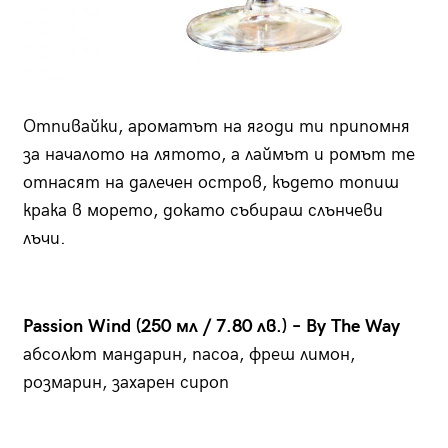
Отпивайки, ароматът на ягоди ти припомня
за началото на лятото, а лаймът и ромът те
отнасят на далечен остров, където топиш
крака в морето, докато събираш слънчеви
лъчи.
Passion Wind (250 мл / 7.80 лв.) – By The Way
абсолют мандарин, пасоа, фреш лимон,
розмарин, захарен сироп