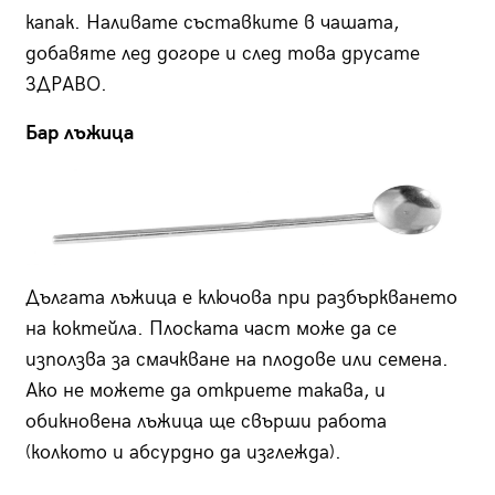
капак. Наливате съставките в чашата,
добавяте лед догоре и след това друсате
ЗДРАВО.
Бар лъжица
Дългата лъжица е ключова при разбъркването
на коктейла. Плоската част може да се
използва за смачкване на плодове или семена.
Ако не можете да откриете такава, и
обикновена лъжица ще свърши работа
(колкото и абсурдно да изглежда).