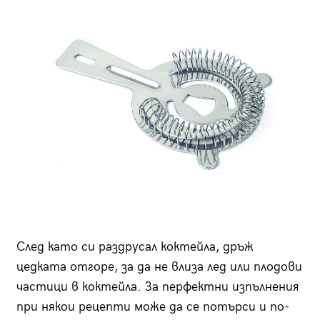
След като си раздрусал коктейла, дръж
цедката отгоре, за да не влиза лед или плодови
частици в коктейла. За перфектни изпълнения
при някои рецепти може да се потърси и по-