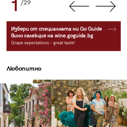
1
/29
Избери от специалната ни Go Guide
вино селекция на wine.goguide.bg
Grape expectations - great taste!
Любопитно