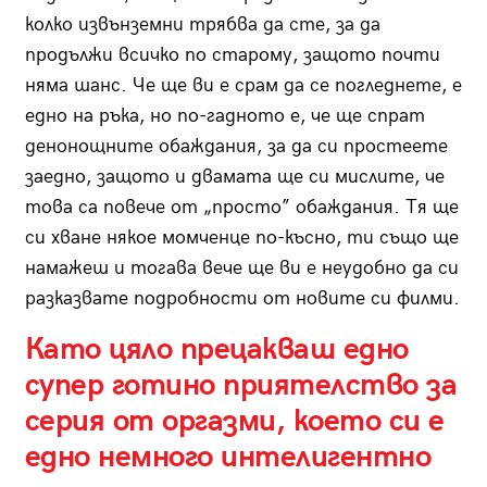
колко извънземни трябва да сте, за да
продължи всичко по старому, защото почти
няма шанс. Че ще ви е срам да се погледнете, е
едно на ръка, но по-гадното е, че ще спрат
денонощните обаждания, за да си простеете
заедно, защото и двамата ще си мислите, че
това са повече от „просто” обаждания. Тя ще
си хване някое момченце по-късно, ти също ще
намажеш и тогава вече ще ви е неудобно да си
разказвате подробности от новите си филми.
Като цяло прецакваш едно
супер готино приятелство за
серия от оргазми, което си е
едно немного интелигентно