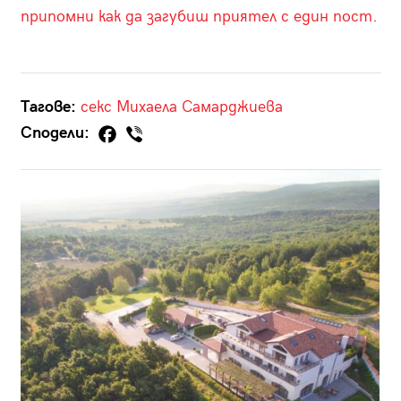
припомни как да загубиш приятел с един пост.
Тагове:
секс
Михаела Самарджиева
Сподели: