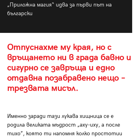
„Приложна магия“ идва за първи път на
български
Отпуснахме му края, но с
връщането ни в града бавно и
сигурно се завръща и едно
отдавна позабравено нещо –
трезвата мисъл.
Именно заради тази лукава хищница се е
родила великата мъдрост „аху-иху, а после
тихо”, която ти напомня колко простотии