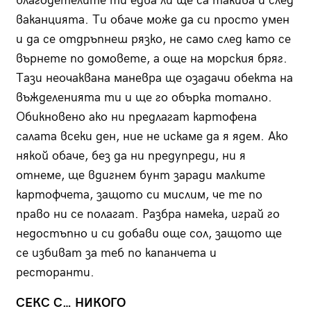
благодетелите ти едва ли ще са такива и след
ваканцията. Ти обаче може да си просто умен
и да се отдръпнеш рязко, не само след като се
върнете по домовете, а още на морския бряг.
Тази неочаквана маневра ще озадачи обекта на
въжделенията ти и ще го обърка тотално.
Обикновено ако ни предлагат картофена
салата всеки ден, ние не искаме да я ядем. Ако
някой обаче, без да ни предупреди, ни я
отнеме, ще вдигнем бунт заради малките
картофчета, защото си мислим, че те по
право ни се полагат. Разбра намека, играй го
недостъпно и си добави още сол, защото ще
се избиват за теб по капанчета и
ресторанти.
СЕКС С… НИКОГО