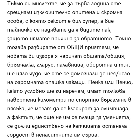
Тъкмо си мислехте, че за първа година сте
срещнали изключително опитена и скромна
особа, с която сексът е бил супер, а вие
тайничко се надявате да я видите пак,
защото нямате причина за обратното. Точно
тогава разбирате от ОБЩИ приятели, че
новата ви изгора я наричат общата/общия,
бръмчалка, гларус, палавница, оборотна и т.н.
и е цяло чудо, че сте се домогнали до нея/него
на огромната опашка чакащи. Пенка или Пенчо,
както условно ще ги наречем, имат толкова
навъртени километри по спортно въргаляне в
пясъка, че могат да се класират за олимпиада,
а фактът, че още не им се плаща за уменията,
се дължи единствено на капчицата останала
гордост в ненаситните им сърца.