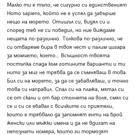
Малко ти е тъпо, че сигурно си единственият
Homo sapiens, който не е успял да забърше
нещо на морето. Отишъл си, видял си и
според теб не си победил, но ние виждаме
нещата по-различно. Толкова по-различно, че
си отваряме бира в твоя чест и палим цигара
за момчето, което… Всъщност твоята
постъпка спада към готините варианти и ти
нито за миг не трябва да се съмняваш в това.
Бил си на морето, за да се забавляваш, и точно
това си направил. Спал си на плажа, мятал си
се от скали и от бар столчета на воля, смял си
се и си се ебавал с всичките си приятели,
които е трябвало да запомнят енти на брой
женски или мъжки имена и да не вдигат на
непознати номера, които ги тормозят