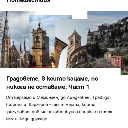
Пътешествия
Градовете, в които кацаме, но
никога не оставаме: Част 1
От Бергамо и Меминген, до Айндховен, Тревизо,
Жирона и Шарлероа - шест места, които
заслужават повече от автобусна спирка по пътя
към някъде другаде