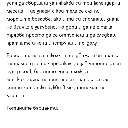
успя да свършиш за някакви си три календарни
месеца. Ние знаем с кои тела се сля по
морските брегове, ако и ти си спомняш, значи
не всичко е загубено, но дори и да не е така,
трябва просто да се отпуснеш и да следваш
кратките и ясни инструкции по-долу.
Вариантите са няколко и се движат от шанса
тотално да си се прецакал до заветното да си
супер cool, без нито една сложна
гинекологична неприятност, написана със
ситни латински букви в медицинския ти
картон.
Готините варианти: