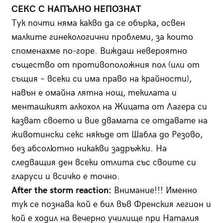
СЕКС С НАПЪЛНО НЕПОЗНАТ
Тук почти няма какво да се обърка, освен
малките гинекологични проблеми, за които
споменахме по-горе. Виждаш невероятно
същество от противоположния пол (или от
същия – всеки си има право на крайности),
навън е омайна лятна нощ, текилата и
менташкият алкохол на Жицата от Лагера си
казват своето и вие двамата се отдавате на
животински секс някъде от Шабла до Резово,
без абсолютно никакви задръжки. На
следващия ден всеки отлита със своите си
гларуси и всичко е точно.
After the storm reaction:
Внимание!!! Именно
тук се познава кой е бил във Френския легион и
кой е ходил на вечерно училище при Наталия