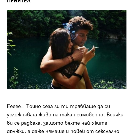
ПРИЯТЕЛ
Еееее… Точно сега ли ти трябваше да си
усложняваш живота така неимоверно. Всички
ви се радваха, защото бяхте най-яките
дружки, а даже нямаше и повей от сексуално