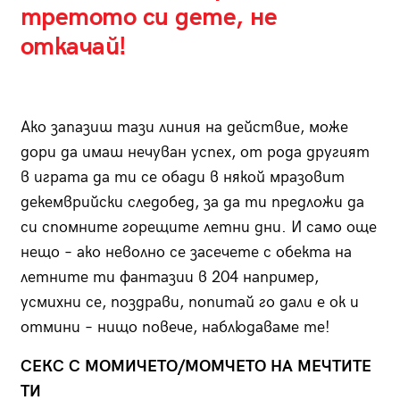
третото си дете, не
откачай!
Ако запазиш тази линия на действие, може
дори да имаш нечуван успех, от рода другият
в играта да ти се обади в някой мразовит
декемврийски следобед, за да ти предложи да
си спомните горещите летни дни. И само още
нещо – ако неволно се засечете с обекта на
летните ти фантазии в 204 например,
усмихни се, поздрави, попитай го дали е ок и
отмини – нищо повече, наблюдаваме те!
СЕКС С МОМИЧЕТО/МОМЧЕТО НА МЕЧТИТЕ
ТИ