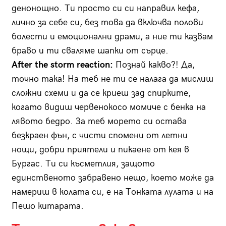
денонощно. Ти просто си си направил кефа,
лично за себе си, без това да включва полови
болести и емоционални драми, а ние ти казвам
браво и ти сваляме шапки от сърце.
After the storm reaction:
Познай какво?! Да,
точно така! На теб не ти се налага да мислиш
сложни схеми и да се криеш зад спирките,
когато видиш червенокосо момиче с бенка на
лявото бедро. За теб морето си остава
безкраен фън, с чисти спомени от летни
нощи, добри приятели и пикаене от кея в
Бургас. Ти си късметлия, защото
единственото забравено нещо, което може да
намериш в колата си, е на Тонката лулата и на
Пешо китарата.