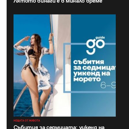
Лятото винаги е в минало време
НЕЩАТА ОТ ЖИВОТА
Събития за седмицата: уикенд на