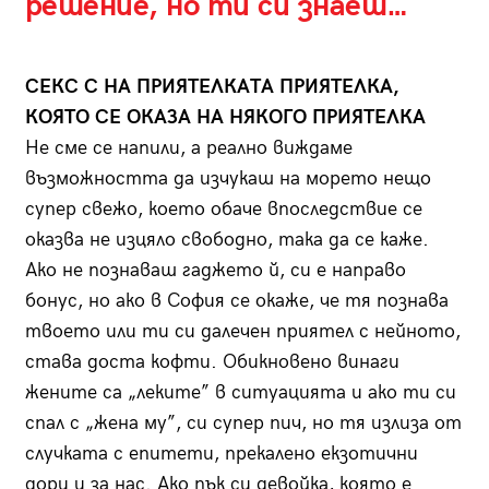
решение, но ти си знаеш…
СEКС С НА ПРИЯТЕЛКАТА ПРИЯТЕЛКА,
КОЯТО СЕ ОКАЗА НА НЯКОГО ПРИЯТЕЛКА
Не сме се напили, а реално виждаме
възможността да изчукаш на морето нещо
супер свежо, което обаче впоследствие се
оказва не изцяло свободно, така да се каже.
Ако не познаваш гаджето й, си е направо
бонус, но ако в София се окаже, че тя познава
твоето или ти си далечен приятел с нейното,
става доста кофти. Обикновено винаги
жените са „леките” в ситуацията и ако ти си
спал с „жена му”, си супер пич, но тя излиза от
случката с епитети, прекалено екзотични
дори и за нас. Ако пък си девойка, която е