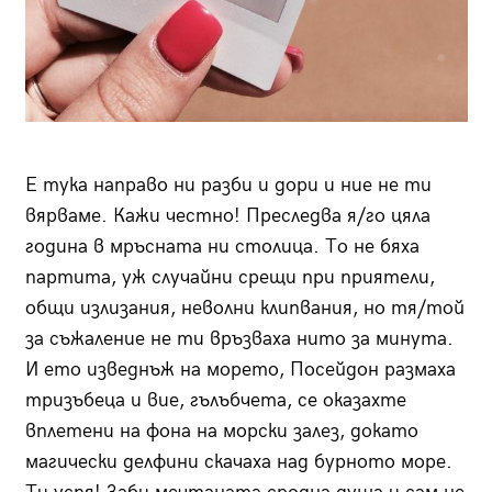
Е тука направо ни разби и дори и ние не ти
вярваме. Кажи честно! Преследва я/го цяла
година в мръсната ни столица. То не бяха
партита, уж случайни срещи при приятели,
общи излизания, неволни клипвания, но тя/той
за съжаление не ти връзваха нито за минута.
И ето изведнъж на морето, Посейдон размаха
тризъбеца и вие, гълъбчета, се оказахте
вплетени на фона на морски залез, докато
магически делфини скачаха над бурното море.