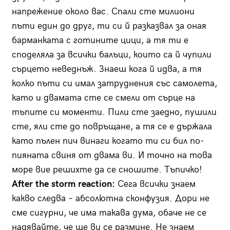
напрежение около вас. Спали сте милиони
пъти един до друг, ти си й разказвал за оная
барманката с готините цици, а тя ти е
споделяла за всички балъци, които са й чупили
сърцето неведнъж. Знаеш кога й идва, а тя
колко пъти си имал затруднения със самолета,
като и двамата сте се смели от сърце на
тъпите си моменти. Пили сте заедно, пушили
сте, яли сте до повръщане, а тя се е държала
като пълен пич винаги когато ти си бил по-
пияната свиня от двама ви. И точно на това
море вие решихте да се сношите. Тъпичко!
After the storm reaction:
Сега всички знаем
какво следва – абсолютна сконфузия. Дори не
сме сигурни, че има такава дума, обаче не се
надявайте, че ще ви се размине. Не знаем