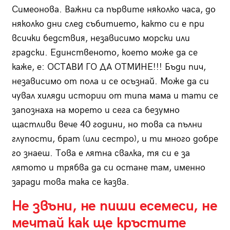
Симеонова. Важни са първите няколко часа, до
няколко дни след събитието, както си е при
всички бедствия, независимо морски или
градски. Единственото, което може да се
каже, е: ОСТАВИ ГО ДА ОТМИНЕ!!! Бъди пич,
независимо от пола и се осъзнай. Може да си
чувал хиляди истории от типа мама и тати се
запознаха на морето и сега са безумно
щастливи вече 40 години, но това са пълни
глупости, брат (или сестро), и ти много добре
го знаеш. Това е лятна свалка, тя си е за
лятото и трябва да си остане там, именно
заради това така се казва.
Не звъни, не пиши есемеси, не
мечтай как ще кръстите