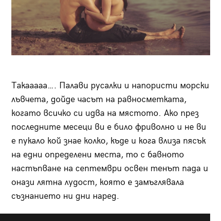
Такааааа…. Палави русалки и напористи морски
лъвчета, дойде часът на равносметката,
когато всичко си идва на мястото. Ако през
последните месеци ви е било фриволно и не ви
е пукало кой знае колко, къде и кога влиза пясък
на едни определени места, то с бавното
настъпване на септември освен тенът пада и
онази лятна лудост, която е замъглявала
съзнанието ни дни наред.