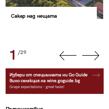
Сакар над нещата
1
/29
Избери от специалната ни Go Guide
вино селекция на wine.goguide.bg
Grape expectations - great taste!