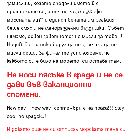
замислиш, когато сподели името й с
приятелите си, а те ти казаха „Фифи
мръсната ли?” и единствената им реакция
беше смях и нечленоразделни въздишки. Съвет
нямаме, освен заветното: не мисли за това!!!
Надявай се и никой друг да не знае или да не
мисли също. За финал те успокояваме, че
каквото си е било на морето, си остава там.
Не носи пясъка в града и не се
дави във ваканционни
спомени.
New day – new way, септември е на прага!!! Stay
cool по градски!
И докато още не си отписал морската тема си