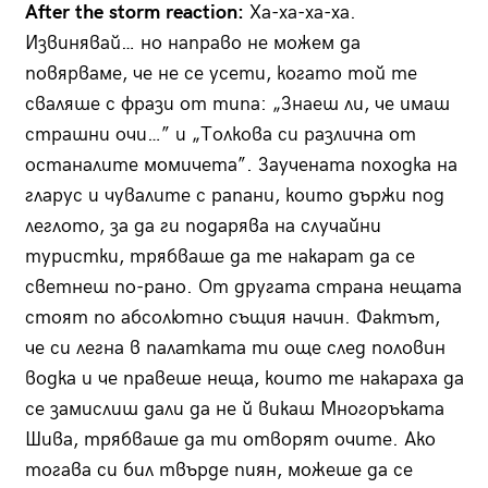
After the storm reaction:
Ха-ха-ха-ха.
Извинявай… но направо не можем да
повярваме, че не се усети, когато той те
сваляше с фрази от типа: „Знаеш ли, че имаш
страшни очи…” и „Толкова си различна от
останалите момичета”. Заучената походка на
гларус и чувалите с рапани, които държи под
леглото, за да ги подарява на случайни
туристки, трябваше да те накарат да се
светнеш по-рано. От другата страна нещата
стоят по абсолютно същия начин. Фактът,
че си легна в палатката ти още след половин
водка и че правеше неща, които те накараха да
се замислиш дали да не й викаш Многоръката
Шива, трябваше да ти отворят очите. Ако
тогава си бил твърде пиян, можеше да се