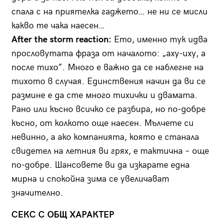
спала с на приятелка гаджето… не ни се мисли
какво те чака наесен…
After the storm reaction:
Ето, именно тук идва
прословутата фраза от началото: „аху-иху, а
после тихо”. Много е важно да се наблегне на
тихото в случая. Единствения начин да ви се
размине е да сте много тихички и двамата.
Рано или късно всичко се разбира, но по-добре
късно, от колкото още наесен. Мълчете си
невинно, а ако компанията, която е станала
свидетел на летния ви грях, е тактична – още
по-добре. Шансовете ви да изкарате една
мирна и спокойна зима се увеличават
значително.
СЕКС С ОБЩ ХАРАКТЕР