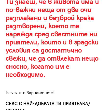
Ти знаеш, че в живота има и
по-важни неща от две очи
разплакани и безброй крака
разтворени, което те
нарежда сред свестните ни
приятели, които и в градски
условия са достатъчно
свежи, че да отвлекат нещо
сносно, когато им е
необходимо.
Ъ-ъ-ъ-ъ-ъ вариантитe:
СЕКС С НАЙ-ДОБРАТА ТИ ПРИЯТЕЛКА/