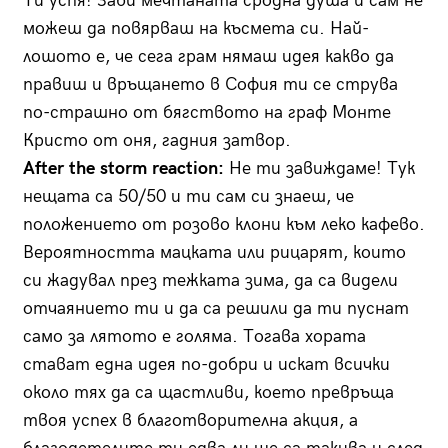
Ти успя! Заби мечтаната сродна душа и сам не
можеш да повярваш на късмета си. Най-
лошото е, че сега грам нямаш идея какво да
правиш и връщането в София ти се струва
по-страшно от бягството на граф Монте
Кристо от оня, гадния затвор.
After the storm reaction:
Не ти завиждаме! Тук
нещата са 50/50 и ти сам си знаеш, че
положението от розово клони към леко кафево.
Вероятността мацката или рицарят, които
си жадувал през тежката зима, да са видели
отчаянието ти и да са решили да ти пуснат
само за лятото е голяма. Тогава хората
стават една идея по-добри и искат всички
около тях да са щастливи, което превръща
твоя успех в благотворителна акция, а