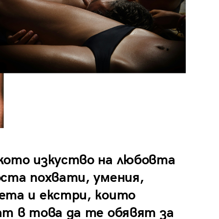
кото изкуство на любовта
оста похвати, умения,
ета и екстри, които
ат в това да те обявят за