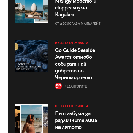
Между морето и
сюрреализма:
Кадакес
ОТ ДЕСИСЛАВА МАКЪЛРЕЙТ
НЕЩАТА ОТ ЖИВОТА
Go Guide Seaside
Awards отново
събират най-
доброто по
Черноморието
РЕДАКТОРИТЕ
НЕЩАТА ОТ ЖИВОТА
Пет албума за
различните лица
на лятото