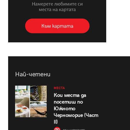
Най-четени
МЕСТА
Кои места да
посетиш по
Южното
Черноморие (Част
II)