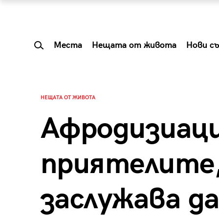
Места
Нещата от живота
Нови с
НЕЩАТА ОТ ЖИВОТА
Афродизиаци
приятелите,
заслужава да
 Shareable:
Summer Prelude: ка
лги вечери и
започва лятото в 