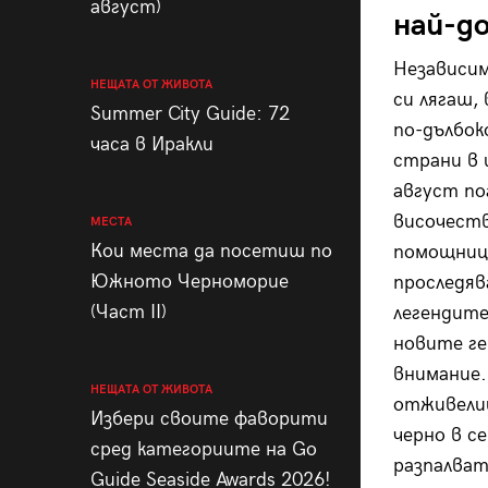
август)
най-до
Независимо
НЕЩАТА ОТ ЖИВОТА
си лягаш,
Summer City Guide: 72
по-дълбок
часа в Иракли
страни в 
август по
височест
МЕСТА
Кои места да посетиш по
помощниц
Южното Черноморие
проследя
(Част II)
легендите
новите ге
внимание.
НЕЩАТА ОТ ЖИВОТА
отживелиц
Избери своите фаворити
черно в с
сред категориите на Go
разпалват
Guide Seaside Awards 2026!