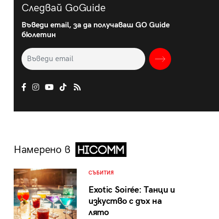
Следвай GoGuide
Въведи email, за да получаваш GO Guide
бюлетин
Намерено в
СЪБИТИЯ
Exotic Soirée: Танци и
изкуство с дъх на
лято