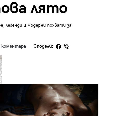
ова лято
ве, легенди и модерни похвати за
29
/29
 коментара
Сподели: