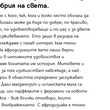
брия на света.
 с кого, как, кога и колко често обичаш да
 винаги може да бъде по-добре, по-красиво,
о, по-удовлетворяващо и по-уау и за двете
изживяването. Ето защо в разгара на
глеждаме с палав интерес към техни
ва афродизиаците като наши верни
и в интимните удоволствия и
ваме богатата им история. Митовете и
 за тях изобилстват навсякъде, а най-
рои в областта определено заслужават
 Дали магданозът и испанската муха са
а, или парфюмите с феромони са новото
екса – виж всички отговори, които
 въображението. С афродизиака е точно