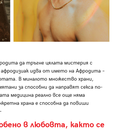
фродита да тръгне цялата мистерия с
афродизиак идва от името на Афродита –
сотата. В миналото множество храни,
мятани за способни да направят секса по-
ата медицина реално все още няма
онкретна храна е способна да повиши
–
обено в любовта, както се