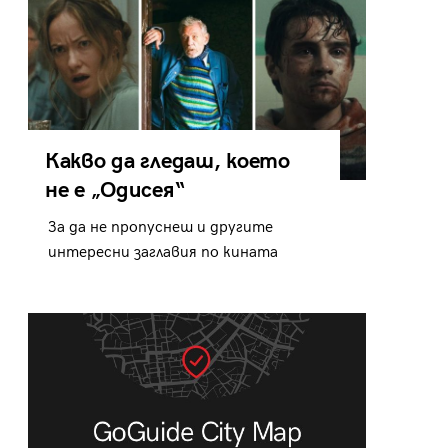
Какво да гледаш, което
не е „Одисея“
За да не пропуснеш и другите
интересни заглавия по кината