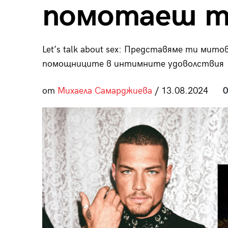
помотаеш т
пания
Let’s talk about sex: Представяме ти мито
помощниците в интимните удоволствия
28
/29
от
Михаела Самарджиева
/ 13.08.2024
0