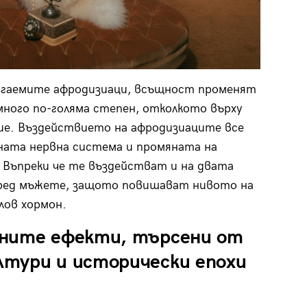
агаемите афродизиаци, всъщност променят
много по-голяма степен, отколкото върху
ие. Въздействието на афродизиаците все
лната нервна система и промяната на
 Въпреки че те въздействат и на двата
 сред мъжете, защото повишават нивото на
лов хормон.
аните ефекти, търсени от
тури и исторически епохи