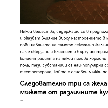
Някои вещества, съдържащи се в предпол
и оказват влияние върху настроението в 
повишаването на самото сексуално желан
пак е свързано с влиянието върху центра
концентрацията на някои полови хормони.
пола, тези субстанции са най-популярни
тестостерона, който е основен мъжки по
Следователно три са жел
мъжете от различните кул
–