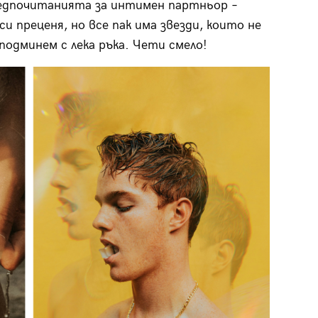
едпочитанията за интимен партньор –
си преценя, но все пак има звезди, които не
подминем с лека ръка. Чети смело!