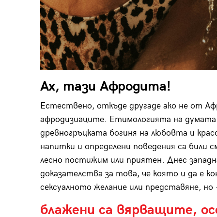
Ах, тази Афродита!
Естествено, откъде другаде ако не от А
афродизиаците. Етимологията на думата 
древногръцката богиня на любовта и кра
напитки и определени поведения са били с
лесно постижим или приятен. Днес западн
доказателства за това, че която и да е к
сексуалното желание или представяне, но 
блажени са вярващите, ос