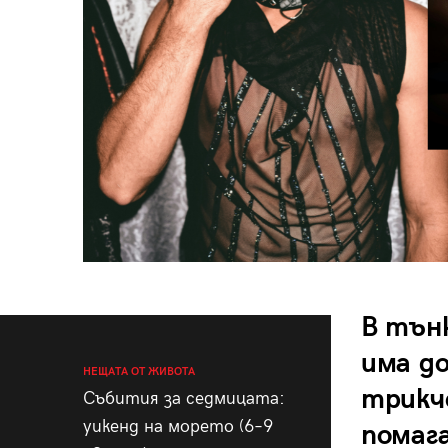
В тън
има д
НЕЩАТА ОТ ЖИВОТА
трикч
Събития за седмицата:
уикенд на морето (6–9
помаг