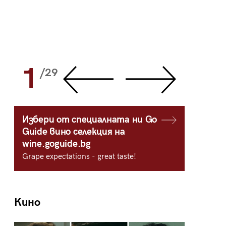
1
2
/29
/
Избери от специалната ни Go
Guide вино селекция на
wine.goguide.bg
Grape expectations - great taste!
Кино